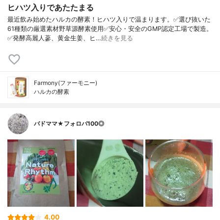
ヒハツ入りであたたまる
最近飲み始めたハルカの酵素！ヒハツ入りで温まります。✅選び抜いた
61種類の厳選素材野草源酵素使用✅安心・安全のGMP認定工場で製造。
✅発酵高麗人蔘、黄金生姜、ヒ…
続きを見る
Farmony(ファーモニー)
ハルカの酵素
バドママ★フォロバ100◎
4.00