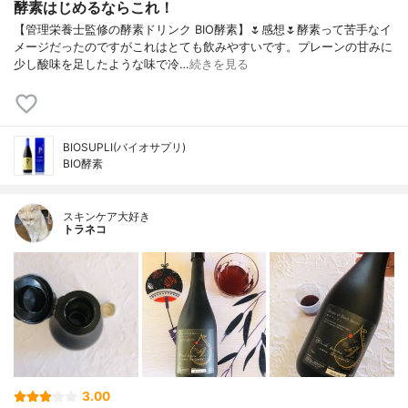
酵素はじめるならこれ！
【管理栄養士監修の酵素ドリンク BIO酵素】🌷感想🌷酵素って苦手なイ
メージだったのですがこれはとても飲みやすいです。プレーンの甘みに
少し酸味を足したような味で冷…
続きを見る
BIOSUPLI(バイオサプリ)
BIO酵素
スキンケア大好き
トラネコ
3.00