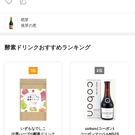
萌芽
発芽の恵
酵素ドリンクおすすめランキング
1位
2位
いずもなでしこ
cobon(コーボン)
出雲ハーブの酵素ドリンク
コーボンマーベルN525