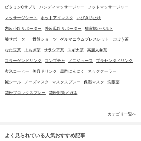
ビタミンCサプリ
ハンディマッサージャー
フットマッサージャー
マッサージシート
ホットアイマスク
いびき防止枕
内反小趾サポーター
外反母趾サポーター
猫背矯正ベルト
膝サポーター
骨盤ショーツ
ゲルマニウムブレスレット
ごぼう茶
なた豆茶
よもぎ茶
サラシア茶
スギナ茶
高麗人参茶
コラーゲンドリンク
コンブチャ
ノニジュース
プラセンタドリンク
玄米コーヒー
美容ドリンク
黒酢にんにく
ネッククーラー
鍼シール
ノーズマスク
マスクスプレー
保湿マスク
洗眼薬
花粉ブロックスプレー
花粉対策メガネ
カテゴリ一覧へ
よく見られている人気おすすめ記事