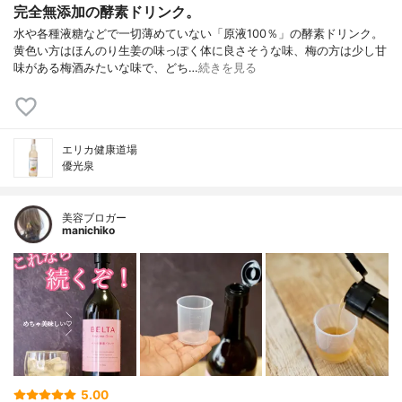
完全無添加の酵素ドリンク。
水や各種液糖などで一切薄めていない「原液100％」の酵素ドリンク。
黄色い方はほんのり生姜の味っぽく体に良さそうな味、梅の方は少し甘
味がある梅酒みたいな味で、どち…
続きを見る
エリカ健康道場
優光泉
美容ブロガー
manichiko
5.00