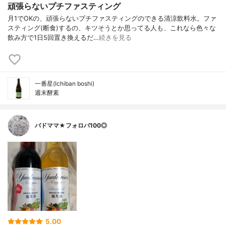
頑張らないプチファスティング
月1でOKの、頑張らないプチファスティングのできる清涼飲料水。ファ
スティング(断食)するの、キツそうとか思ってる人も、これなら色々な
飲み方で1日5回置き換えるだ…
続きを見る
一番星(Ichiban boshi)
週末酵素
バドママ★フォロバ100◎
5.00