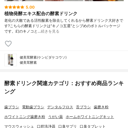
5.00
植物発酵エキス配合の酵素ドリンク
老化の大敵である活性酸素を除去してくれるから 酵素ドリンク大好きで
す? こちらの酵素ドリンクは "キノコ五選"とシブめのボトルパッケージ
です。 幻のキノコと…
続きを見る
健美茸酵素(ケンビダケコウソ)
健美茸酵素
酵素ドリンク関連カテゴリ：おすすめ商品ランキ
ング
歯ブラシ
電動歯ブラシ
デンタルフロス
舌ブラシ
歯磨き粉
ホワイトニング歯磨き粉
うがい薬
ホームホワイトニングキット
マウスウォッシュ
口腔洗浄器
口臭サプリ
口臭タブレット