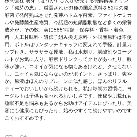
株式会社 萌芽（ほうが）さんが販売する発酵酵素ドリン
ク『発芽の恵』。厳選された31種の国産原料を52種の発
酵菌で発酵熟成させた発芽ハトムギ酵素。ファイトケミカ
ルや発酵菌生産物質、今話題の短鎖脂肪酸など多くの栄養
成分が、その数、実に5651種類！保存料・香料・着色
料・人工甘味料・遺伝子組み換え原料・外国産原料は不使
用。ボトルはワンタッチキャップに変えれて手軽。計量カ
ップ付き。サラサラな原液。私は水割り、炭酸割やヨーグ
ルトがお気に入り。酵素ドリンクってクセがあったり、酸
味が強い、ニオイが気になる物もあるけれど、クセもない
し、ニオイも気にならないのがポイント。さっぱり、爽や
か。原液はほんのりプルーンに似た感じ。ほんのりフルー
ティーでおいしいから続けられる。私は毎朝の習慣に。ヨ
ーグルトは子供も食べれるおいしさです。便秘や肌荒れも
睡眠不足も悩みもあるからお助けアイテムにぴったり。美
容にも健康にもぴったり。始めやすくて続けやすいのです
ごくおすすめです。