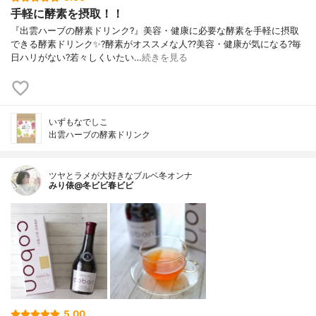
手軽に酵素を摂取！！
『出雲ハーブの酵素ドリンク?』美容・健康に必要な酵素を手軽に摂取
できる酵素ドリンク✨?酵素がオススメな人??美容・健康が気になる?毎
日ハリがない?若々しくいたい…
続きを見る
いずもなでしこ
出雲ハーブの酵素ドリンク
ツヤとラメが大好きなブルベ冬オンナ
みり俵@冬ビビ春ビビ
5.00