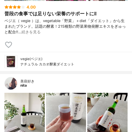
4.00
普段の食事では足りない栄養のサポートに❕❕
ベジエ（ vegie ）は、vegetable「野菜」＋diet「ダイエット」から生
まれたブランド。話題の酵素！215種類の野菜果物発酵エキスをぎゅっ
と配合!!…
続きを見る
vegie(ベジエ)
ナチュラル カカオ酵素ダイエット
美容好き
nita