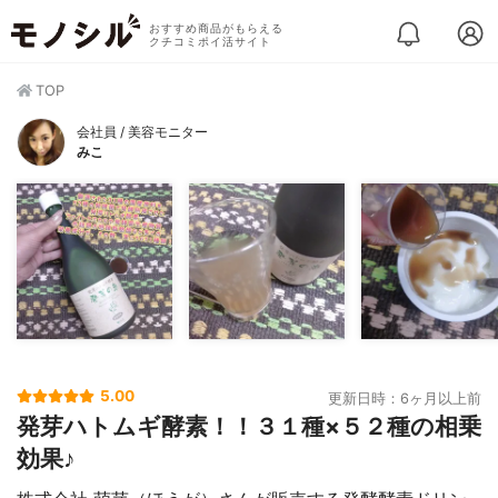
おすすめ商品がもらえる
クチコミポイ活サイト
TOP
会社員 / 美容モニター
みこ
5.00
更新日時：6ヶ月以上前
発芽ハトムギ酵素！！３１種×５２種の相乗
効果♪