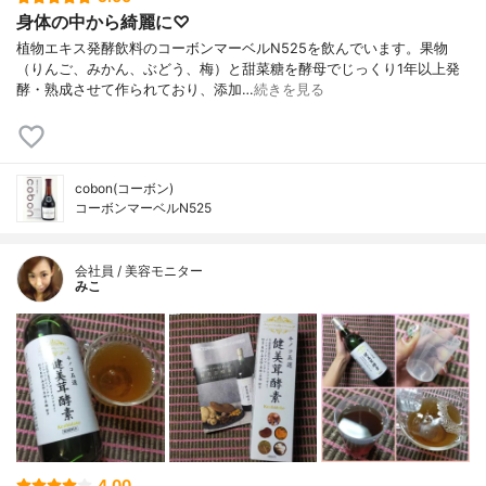
身体の中から綺麗に♡
植物エキス発酵飲料のコーボンマーベルN525を飲んでいます。果物
（りんご、みかん、ぶどう、梅）と甜菜糖を酵母でじっくり1年以上発
酵・熟成させて作られており、添加…
続きを見る
cobon(コーボン)
コーボンマーベルN525
会社員 / 美容モニター
みこ
4.00