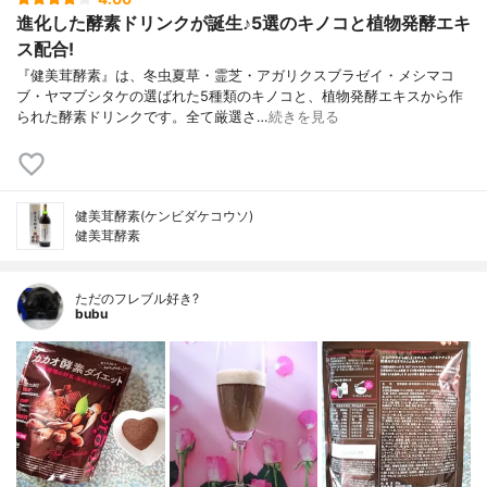
進化した酵素ドリンクが誕生♪5選のキノコと植物発酵エキ
ス配合!
『健美茸酵素』は、冬虫夏草・霊芝・アガリクスブラゼイ・メシマコ
ブ・ヤマブシタケの選ばれた5種類のキノコと、植物発酵エキスから作
られた酵素ドリンクです。全て厳選さ…
続きを見る
健美茸酵素(ケンビダケコウソ)
健美茸酵素
ただのフレブル好き?
bubu