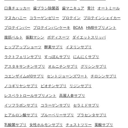
口臭チェッカー
歯ブラシ除菌器
歯マニキュア
青汁
オートミール
マヌカハニー
コラーゲンゼリー
プロテイン
プロテインシェイカー
プロテインバー
プロテインパンケーキ
BCAA
HMBサプリメント
腹筋ベルト
振動マシン
ボディスーツ
ダイエットスリッパ
ヒップアップショーツ
酵素サプリ
イヌリンサプリ
ラクトフェリンサプリ
すっぽんサプリ
にんにくサプリ
アスタキサンチンサプリ
オルニチンサプリ
グリシンサプリ
コエンザイムq10サプリ
セントジョーンズワート
チロシンサプリ
ノコギリヤシサプリ
ビオチンサプリ
リジンサプリ
レスベラトロールサプリメント
高麗人参サプリ
イソフラボンサプリ
コラーゲンサプリ
セラミドサプリ
ヒアルロン酸サプリ
ブルーベリーサプリ
プラセンタサプリ
乳酸菌サプリ
女性ホルモンサプリ
チェストツリー
葉酸サプリ