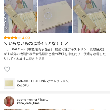
4.00
＼ いらないものはポイッとな！！ ／
⌒。. KALOPoi（機能性表示食品） 難消化性デキストリン（食物繊維）
が主成分の機能性表示食品脂肪と糖の吸収を抑えたり、便通を改善した
りしてくれます…
続きを見る
HANAKOLLECTION(ハナコレクション)
KALOPoi
cosme monitor / Trav…
kana_cafe_time