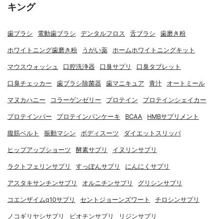
キング
歯ブラシ
電動歯ブラシ
デンタルフロス
舌ブラシ
歯磨き粉
ホワイトニング歯磨き粉
うがい薬
ホームホワイトニングキット
マウスウォッシュ
口腔洗浄器
口臭サプリ
口臭タブレット
口臭チェッカー
歯ブラシ除菌器
歯マニキュア
青汁
オートミール
マヌカハニー
コラーゲンゼリー
プロテイン
プロテインシェイカー
プロテインバー
プロテインパンケーキ
BCAA
HMBサプリメント
腹筋ベルト
振動マシン
ボディスーツ
ダイエットスリッパ
ヒップアップショーツ
酵素サプリ
イヌリンサプリ
ラクトフェリンサプリ
すっぽんサプリ
にんにくサプリ
アスタキサンチンサプリ
オルニチンサプリ
グリシンサプリ
コエンザイムq10サプリ
セントジョーンズワート
チロシンサプリ
ノコギリヤシサプリ
ビオチンサプリ
リジンサプリ