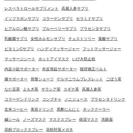
レスベラトロールサプリメント
高麗人参サプリ
イソフラボンサプリ
コラーゲンサプリ
セラミドサプリ
ヒアルロン酸サプリ
ブルーベリーサプリ
プラセンタサプリ
乳酸菌サプリ
女性ホルモンサプリ
チェストツリー
葉酸サプリ
ビタミンCサプリ
ハンディマッサージャー
フットマッサージャー
マッサージシート
ホットアイマスク
いびき防止枕
内反小趾サポーター
外反母趾サポーター
猫背矯正ベルト
膝サポーター
骨盤ショーツ
ゲルマニウムブレスレット
ごぼう茶
なた豆茶
よもぎ茶
サラシア茶
スギナ茶
高麗人参茶
コラーゲンドリンク
コンブチャ
ノニジュース
プラセンタドリンク
玄米コーヒー
美容ドリンク
黒酢にんにく
ネッククーラー
鍼シール
ノーズマスク
マスクスプレー
保湿マスク
洗眼薬
花粉ブロックスプレー
花粉対策メガネ