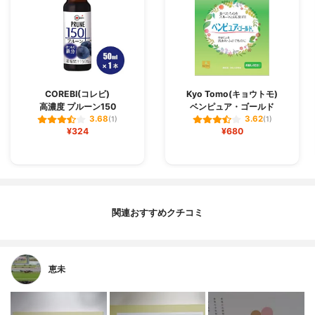
COREBI(コレビ)
Kyo Tomo(キョウトモ)
高濃度 プルーン150
ベンピュア・ゴールド
3.68
3.62
(1)
(1)
¥324
¥680
関連おすすめクチコミ
恵未