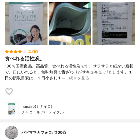
4.00
食べれる活性炭。
100％国産良品、高品質、食べれる活性炭です。サラサラと細かい粉状
で、口にいれると、無味無臭で舌ざわりがサキュキュッ?とします。１
日の摂取目安は、１日小さじ１～…
続きを見る
nanairo(ナナイロ)
チャコール パーティクル
バドママ★フォロバ100◎