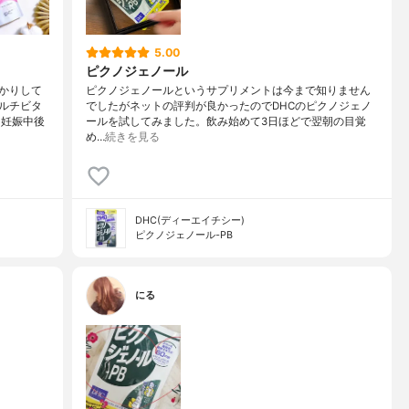
5.00
ピクノジェノール
かりして
ピクノジェノールというサプリメントは今まで知りません
ルチビタ
でしたがネットの評判が良かったのでDHCのピクノジェノ
・妊娠中後
ールを試してみました。飲み始めて3日ほどで翌朝の目覚
め…
続きを見る
DHC(ディーエイチシー)
ピクノジェノール-PB
にる