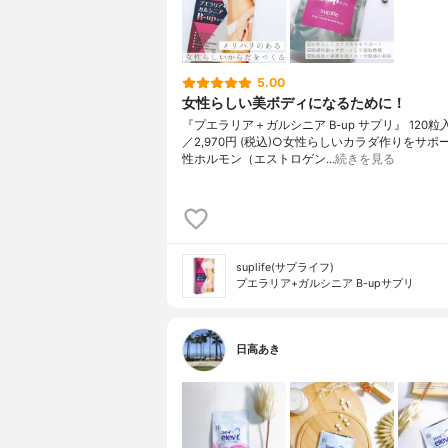
5.00
女性らしい美ボディになるために！
『プエラリア＋ガルシニア B-up サプリ』 120粒入 
／2,970円 (税込)○女性らしいカラダ作りをサポ
性ホルモン（エストロゲン…
続きを見る
suplife(サプライフ)
プエラリア+ガルシニア B-upサプリ
日高あき