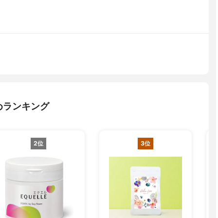
めランキング
2位
3位