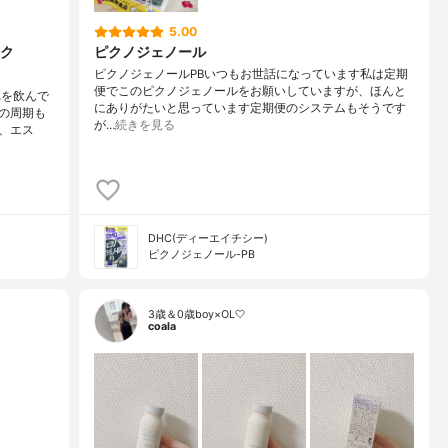
5.00
ク
ピクノジェノール
ピクノジェノールPBいつもお世話になっています私は定期
便でこのピクノジェノールをお願いしていますが、ほんと
れを飲んで
にありがたいと思っています定期便のシステムもそうです
の周期も
が…
続きを見る
、エス
DHC(ディーエイチシー)
ピクノジェノール-PB
3歳＆0歳boy×OL🤍
coala