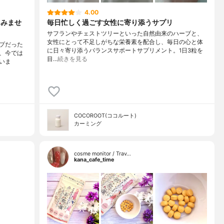
4.00
てみませ
毎日忙しく過ごす女性に寄り添うサプリ
サフランやチェストツリーといった自然由来のハーブと、
女性にとって不足しがちな栄養素を配合し、毎日の心と体
プだった
に日々寄り添うバランスサポートサプリメント。1日3粒を
、今では
目…
続きを見る
いま
COCOROOT(ココルート)
カーミング
cosme monitor / Trav…
kana_cafe_time