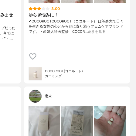
3.00
てみませ
ゆらぎ悩みに！
✔︎COCOROOTCOCOROOT（ココルート） は等身大で日々
を生きる女性の心とからだに寄り添うフェムケアブランド
イプだった
です。・産婦人科医監修『COCOR…
続きを見る
、今では
*・.…
COCOROOT(ココルート)
カーミング
恵未