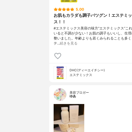
5.00
お肌もカラダも調子バツグン！エステミッ
ス！！
#エステミックス美容の味方”エステミックス”こ
いると不調が少ない！お肌の調子もいいし、生理
整いました。年齢よりも若くみられることも多く
テ…
続きを見る
DHC(ディーエイチシー)
エステミックス
美容ブロガー
ゆあ