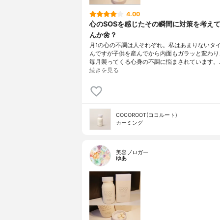
4.00
心のSOSを感じたその瞬間に対策を考え
んか🌼？
月1の心の不調は人それぞれ。私はあまりないタ
んですが子供を産んでから内面もガラッと変わり
毎月襲ってくる心身の不調に悩まされています。.・
続きを見る
COCOROOT(ココルート)
カーミング
美容ブロガー
ゆあ