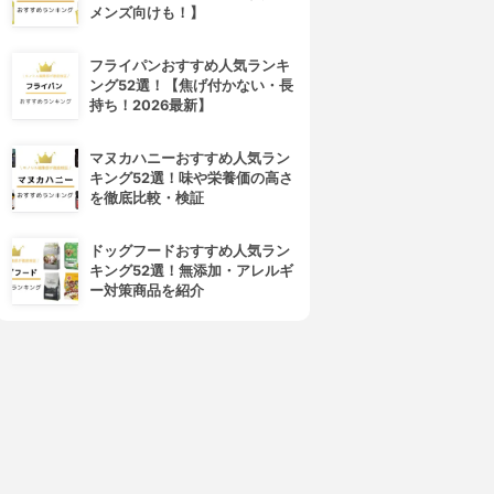
メンズ向けも！】
pigeon(ピジョン)
Dear-Natura(ディアナチュラ)
葉酸カルシウムプラス
マカ×亜鉛
フライパンおすすめ人気ランキ
3.15
3.15
(2)
(2)
ング52選！【焦げ付かない・長
¥635
¥2,195
持ち！2026最新】
マヌカハニーおすすめ人気ラン
キング52選！味や栄養価の高さ
を徹底比較・検証
ドッグフードおすすめ人気ラン
キング52選！無添加・アレルギ
ー対策商品を紹介