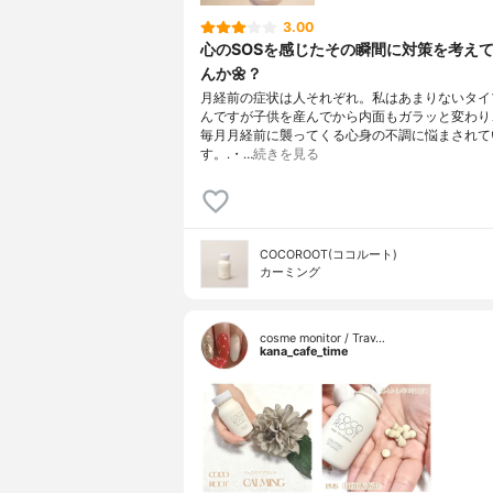
3.00
心のSOSを感じたその瞬間に対策を考え
んか🌼？
月経前の症状は人それぞれ。私はあまりないタイ
んですが子供を産んでから内面もガラッと変わり
毎月月経前に襲ってくる心身の不調に悩まされて
す。.・…
続きを見る
COCOROOT(ココルート)
カーミング
cosme monitor / Trav…
kana_cafe_time