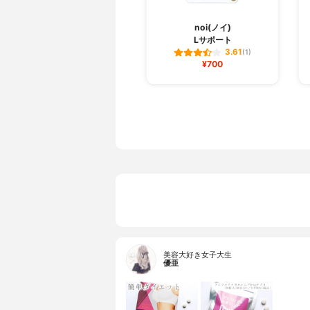
noi(ノイ)
Lサポート
3.61
(1)
¥700
美容大好き女子大生
優亜