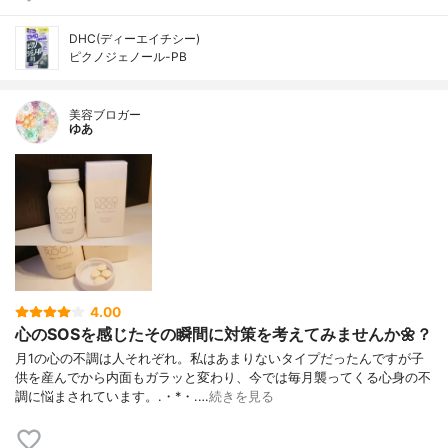
DHC(ディーエイチシー)
ピクノジェノール-PB
美容ブロガー
ゆあ
4.00
心のSOSを感じたその瞬間に対策を考えてみませんか🌼？
月1の心の不調は人それぞれ。私はあまりないタイプだったんですが子
供を産んでから内面もガラッと変わり、今では毎月襲ってくる心身の不
調に悩まされています。.・*・.…
続きを見る