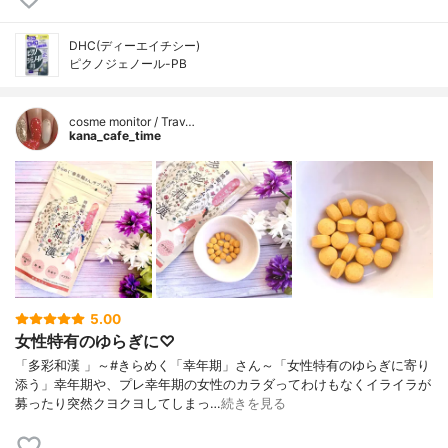
DHC(ディーエイチシー)
ピクノジェノール-PB
cosme monitor / Trav…
kana_cafe_time
5.00
女性特有のゆらぎに♡
「多彩和漢 」～#きらめく「幸年期」さん～「女性特有のゆらぎに寄り
添う」幸年期や、プレ幸年期の女性のカラダってわけもなくイライラが
募ったり突然クヨクヨしてしまっ…
続きを見る