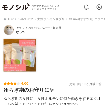
おすすめ商品がもらえる
クチコミポイ活サイト
TOP
ヘルスケア
女性ホルモンサプリ
Otsuka(オオツカ) エクエ
アラフィフのアパレルパート販売員
なっつ
4.00
更新日時：6ヶ月以上前
ゆらぎ期のお守りに✨
ゆらぎ期の女性に、女性ホルモンに似た働きをするエクオ
ールを補うとよいことは知られていますね✨