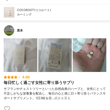
COCOROOT(ココルート)
カーミング
恵未
4.00
毎日忙しく過ごす女性に寄り添うサプリ
サフランやチェストツリーといった自然由来のハーブと、女性にとって
不足しがちな栄養素を配合し、毎日の心と体に日々寄り添うバランスサ
ポートサプリメント。1日3粒を目…
続きを見る