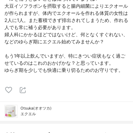
大豆イソフラボンを摂取すると腸内細菌によりエクオール
が作られますが、体内でエクオールを作れる体質の女性は
2人に1人。また蓄積できず排出されてしまうため、作れる
人でも常に補う必要があります。
婦人科にかかるほどではないけど、何となくすぐれない、
などのゆらぎ期にエクエル始めてみませんか？
もう1年以上飲んでいますが、特にきつい症状もなく過ご
せているのはこれのおかげかな？と思っています。
ゆらぎ期を少しでも快適に乗り切るためのお守りです。
Otsuka(オオツカ)
エクエル