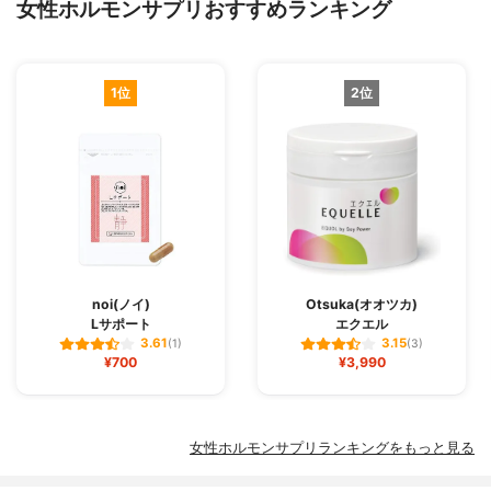
女性ホルモンサプリおすすめランキング
1位
2位
noi(ノイ)
Otsuka(オオツカ)
Lサポート
エクエル
3.61
3.15
(1)
(3)
¥700
¥3,990
女性ホルモンサプリランキングをもっと見る