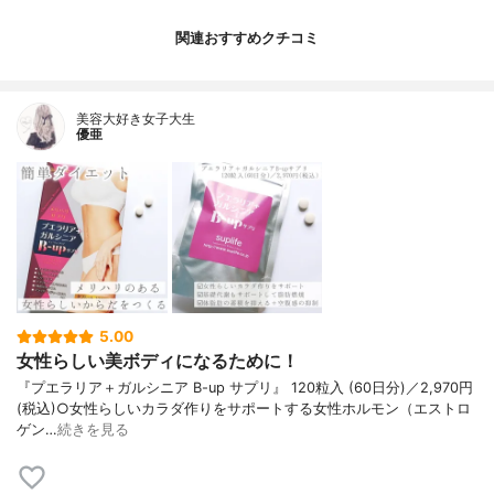
関連おすすめクチコミ
美容大好き女子大生
優亜
5.00
女性らしい美ボディになるために！
『プエラリア＋ガルシニア B-up サプリ』 120粒入 (60日分)／2,970円
(税込)○女性らしいカラダ作りをサポートする女性ホルモン（エストロ
ゲン…
続きを見る