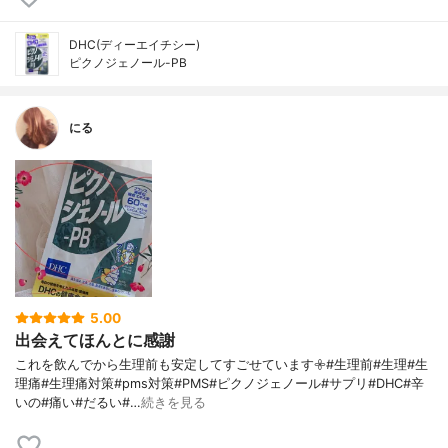
DHC(ディーエイチシー)
ピクノジェノール-PB
にる
5.00
出会えてほんとに感謝
これを飲んでから生理前も安定してすごせています𖧷#生理前#生理#生
理痛#生理痛対策#pms対策#PMS#ピクノジェノール#サプリ#DHC#辛
いの#痛い#だるい#…
続きを見る