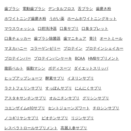
歯ブラシ
電動歯ブラシ
デンタルフロス
舌ブラシ
歯磨き粉
ホワイトニング歯磨き粉
うがい薬
ホームホワイトニングキット
マウスウォッシュ
口腔洗浄器
口臭サプリ
口臭タブレット
口臭チェッカー
歯ブラシ除菌器
歯マニキュア
青汁
オートミール
マヌカハニー
コラーゲンゼリー
プロテイン
プロテインシェイカー
プロテインバー
プロテインパンケーキ
BCAA
HMBサプリメント
腹筋ベルト
振動マシン
ボディスーツ
ダイエットスリッパ
ヒップアップショーツ
酵素サプリ
イヌリンサプリ
ラクトフェリンサプリ
すっぽんサプリ
にんにくサプリ
アスタキサンチンサプリ
オルニチンサプリ
グリシンサプリ
コエンザイムq10サプリ
セントジョーンズワート
チロシンサプリ
ノコギリヤシサプリ
ビオチンサプリ
リジンサプリ
レスベラトロールサプリメント
高麗人参サプリ