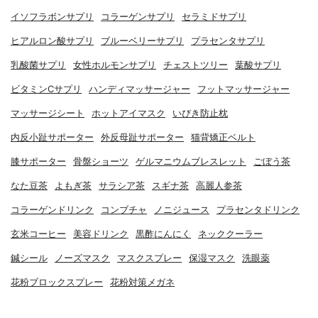
イソフラボンサプリ
コラーゲンサプリ
セラミドサプリ
ヒアルロン酸サプリ
ブルーベリーサプリ
プラセンタサプリ
乳酸菌サプリ
女性ホルモンサプリ
チェストツリー
葉酸サプリ
ビタミンCサプリ
ハンディマッサージャー
フットマッサージャー
マッサージシート
ホットアイマスク
いびき防止枕
内反小趾サポーター
外反母趾サポーター
猫背矯正ベルト
膝サポーター
骨盤ショーツ
ゲルマニウムブレスレット
ごぼう茶
なた豆茶
よもぎ茶
サラシア茶
スギナ茶
高麗人参茶
コラーゲンドリンク
コンブチャ
ノニジュース
プラセンタドリンク
玄米コーヒー
美容ドリンク
黒酢にんにく
ネッククーラー
鍼シール
ノーズマスク
マスクスプレー
保湿マスク
洗眼薬
花粉ブロックスプレー
花粉対策メガネ