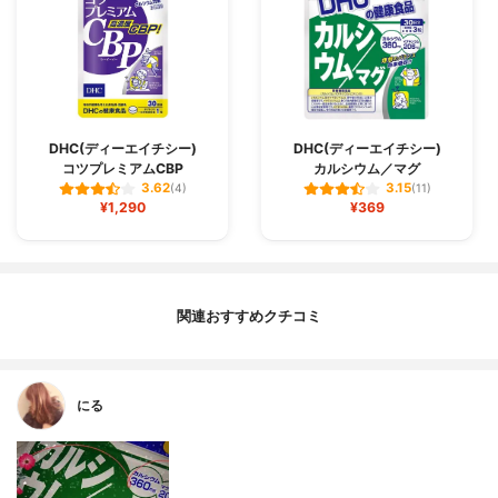
DHC(ディーエイチシー)
DHC(ディーエイチシー)
コツプレミアムCBP
カルシウム／マグ
3.62
3.15
(4)
(11)
¥1,290
¥369
関連おすすめクチコミ
にる