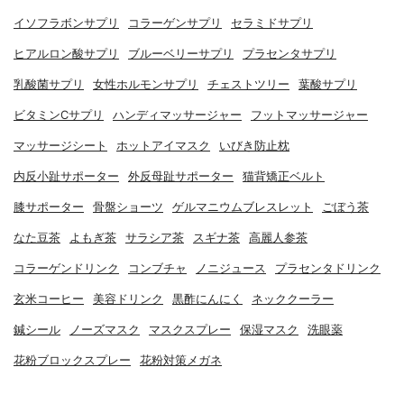
イソフラボンサプリ
コラーゲンサプリ
セラミドサプリ
ヒアルロン酸サプリ
ブルーベリーサプリ
プラセンタサプリ
乳酸菌サプリ
女性ホルモンサプリ
チェストツリー
葉酸サプリ
ビタミンCサプリ
ハンディマッサージャー
フットマッサージャー
マッサージシート
ホットアイマスク
いびき防止枕
内反小趾サポーター
外反母趾サポーター
猫背矯正ベルト
膝サポーター
骨盤ショーツ
ゲルマニウムブレスレット
ごぼう茶
なた豆茶
よもぎ茶
サラシア茶
スギナ茶
高麗人参茶
コラーゲンドリンク
コンブチャ
ノニジュース
プラセンタドリンク
玄米コーヒー
美容ドリンク
黒酢にんにく
ネッククーラー
鍼シール
ノーズマスク
マスクスプレー
保湿マスク
洗眼薬
花粉ブロックスプレー
花粉対策メガネ