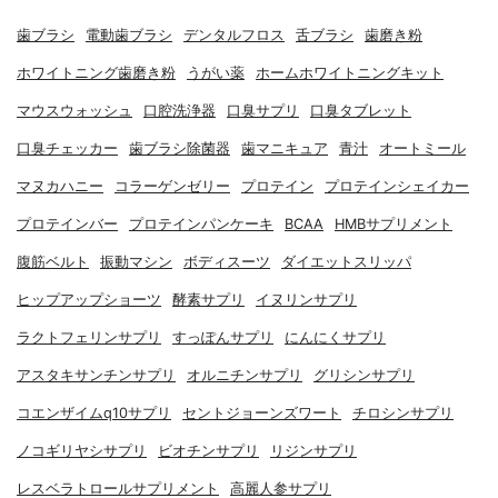
歯ブラシ
電動歯ブラシ
デンタルフロス
舌ブラシ
歯磨き粉
ホワイトニング歯磨き粉
うがい薬
ホームホワイトニングキット
マウスウォッシュ
口腔洗浄器
口臭サプリ
口臭タブレット
口臭チェッカー
歯ブラシ除菌器
歯マニキュア
青汁
オートミール
マヌカハニー
コラーゲンゼリー
プロテイン
プロテインシェイカー
プロテインバー
プロテインパンケーキ
BCAA
HMBサプリメント
腹筋ベルト
振動マシン
ボディスーツ
ダイエットスリッパ
ヒップアップショーツ
酵素サプリ
イヌリンサプリ
ラクトフェリンサプリ
すっぽんサプリ
にんにくサプリ
アスタキサンチンサプリ
オルニチンサプリ
グリシンサプリ
コエンザイムq10サプリ
セントジョーンズワート
チロシンサプリ
ノコギリヤシサプリ
ビオチンサプリ
リジンサプリ
レスベラトロールサプリメント
高麗人参サプリ