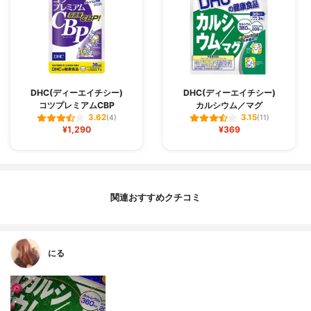
DHC(ディーエイチシー)
DHC(ディーエイチシー)
コツプレミアムCBP
カルシウム／マグ
3.62
3.15
(4)
(11)
¥1,290
¥369
関連おすすめクチコミ
にる