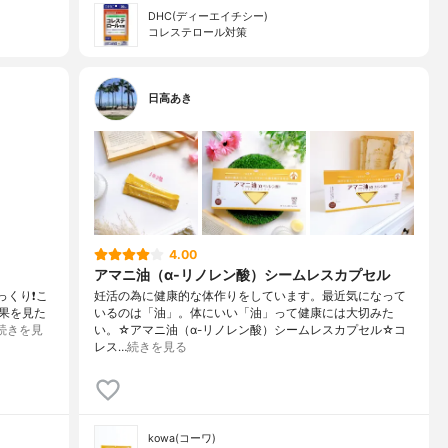
DHC(ディーエイチシー)
コレステロール対策
日高あき
4.00
アマニ油（α-リノレン酸）シームレスカプセル
っくり❗️こ
妊活の為に健康的な体作りをしています。最近気になって
果を見た
いるのは「油」。体にいい「油」って健康には大切みた
続きを見
い。☆アマニ油（α-リノレン酸）シームレスカプセル☆コ
レス…
続きを見る
kowa(コーワ)