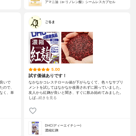
アマニ油（α-リノレン酸）シームレスカプセル
ごるま
5.00
試す価値ありです！
が良いで
なかなかコレステロール値が下がらなくて、色々なサプリ
たので、
メントを試してはなかなか改善されずに困っていました。
なく、単
友人から紅麹が良いと聞き、すぐに飲み始めてみました。
しば…
続きを見る
DHC(ディーエイチシー)
濃縮紅麹