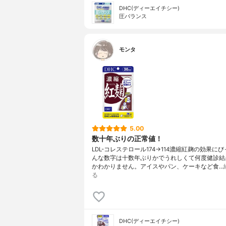
DHC(ディーエイチシー)
圧バランス
モンタ
5.00
数十年ぶりの正常値！
LDL-コレステロール174→114濃縮紅麹の効果にび
んな数字は十数年ぶりかでうれしくて何度健診結
かわかりません。アイスやパン、ケーキなど食…
る
DHC(ディーエイチシー)