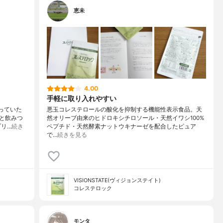
恵未
4.00
手軽に取り入れやすい
っていた
悪玉コレステロールの酸化を抑制する機能性表示食品。天
と飲みつ
然オリーブ由来のヒドロキシチロソール・天然イワシ100%
プリ…
続き
ペプチド・天然酵素ナットウキナーゼを配合したピュア
で…
続きを見る
VISIONSTATE(ヴィジョンステイト)
コレステロック
モンタ