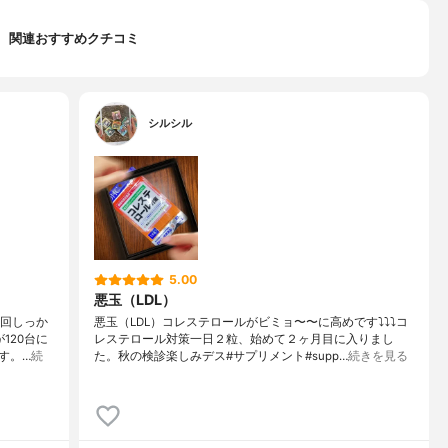
関連おすすめクチコミ
シルシル
5.00
悪玉（LDL）
3回しっか
悪玉（LDL）コレステロールがビミョ〜〜に高めです⤵︎⤵︎⤵︎コ
120台に
レステロール対策一日２粒、始めて２ヶ月目に入りまし
す。…
続
た。秋の検診楽しみデス#サプリメント#supp…
続きを見る