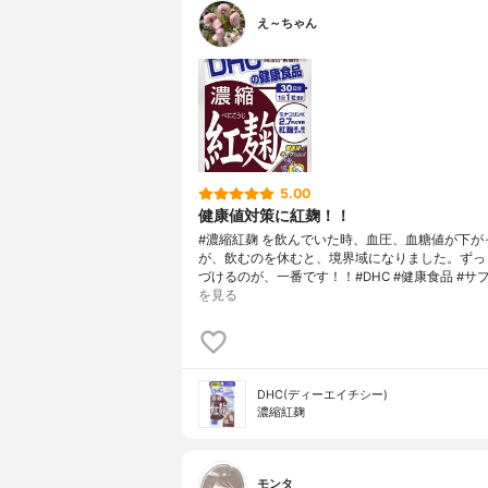
え～ちゃん
5.00
健康値対策に紅麹！！
#濃縮紅麹 を飲んでいた時、血圧、血糖値が下が
が、飲むのを休むと、境界域になりました。ずっ
づけるのが、一番です！！#DHC #健康食品 #サ
を見る
DHC(ディーエイチシー)
濃縮紅麹
モンタ