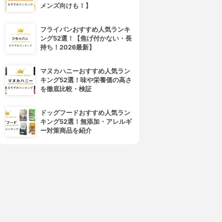
メンズ向けも！】
フライパンおすすめ人気ランキ
ング52選！【焦げ付かない・長
4位
5位
持ち！2026最新】
マヌカハニーおすすめ人気ラン
キング52選！味や栄養価の高さ
を徹底比較・検証
ドッグフードおすすめ人気ラン
キング52選！無添加・アレルギ
ー対策商品を紹介
kowa(コーワ)
DHC(ディーエイチシー)
マニ油（α-リノレン酸）シー
コレステロール対策
ムレスカプセル
3.13
(5)
¥1,470
3.15
(1)
¥3,582