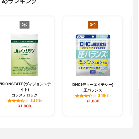
すめランキング
2位
3位
VISIONSTATE(ヴィジョンステ
DHC(ディーエイチシー)
イト)
圧バランス
ア
コレステロック
3.15
(11)
3.15
(6)
¥1,080
¥1,000