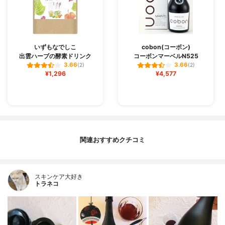
いずもなでしこ
cobon(コーボン)
出雲ハーブの酵素ドリンク
コーボンマーベルN525
3.66
3.66
(2)
(2)
¥1,296
¥4,577
関連おすすめクチコミ
スキンケア大好き
トラネコ