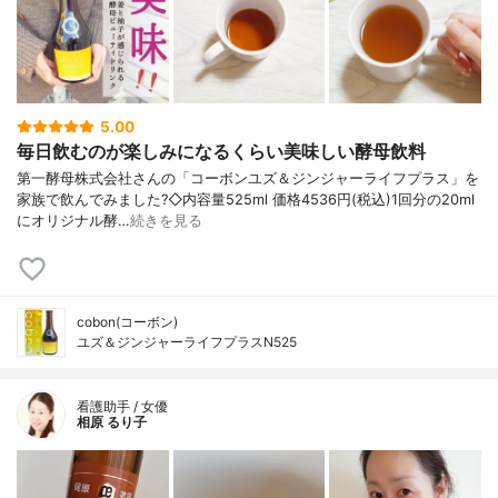
5.00
毎日飲むのが楽しみになるくらい美味しい酵母飲料
第一酵母株式会社さんの「コーボンユズ＆ジンジャーライフプラス」を
家族で飲んでみました?◇内容量525ml 価格4536円(税込)1回分の20ml
にオリジナル酵…
続きを見る
cobon(コーボン)
ユズ＆ジンジャーライフプラスN525
看護助手 / 女優
相原 るり子