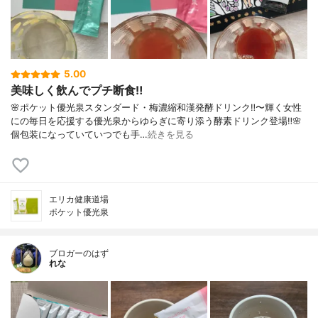
5.00
美味しく飲んでプチ断食‼️
🌸ポケット優光泉スタンダード・梅濃縮和漢発酵ドリンク‼️〜輝く女性
にの毎日を応援する優光泉からゆらぎに寄り添う酵素ドリンク登場‼️🌸
個包装になっていていつでも手…
続きを見る
エリカ健康道場
ポケット優光泉
ブロガーのはず
れな