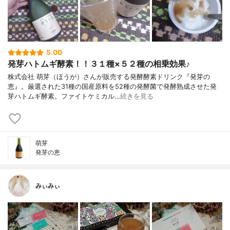
5.00
発芽ハトムギ酵素！！３１種×５２種の相乗効果♪
株式会社 萌芽（ほうが）さんが販売する発酵酵素ドリンク『発芽の
恵』。厳選された31種の国産原料を52種の発酵菌で発酵熟成させた発
芽ハトムギ酵素。ファイトケミカル…
続きを見る
萌芽
発芽の恵
みぃみぃ