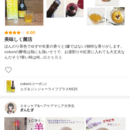
4.00
美味しく菌活
ほんのり茶色でゆずや生姜の香りと(嫌ではない)独特な香りがします。
⁣⁣cobonの酵母は熱にも強いそうで、お湯割りや紅茶に入れても大丈夫な
んだそう?⁣寒い時は特…
続きを見る
cobon(コーボン)
ユズ＆ジンジャーライフプラスN525
スキンケア&ヘアケアマニア大学生
ぎんむぎ