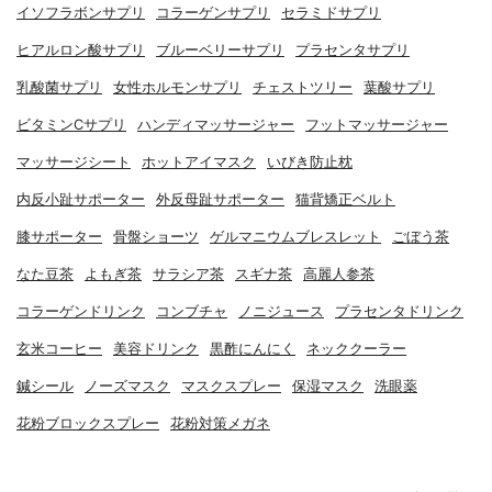
イソフラボンサプリ
コラーゲンサプリ
セラミドサプリ
ヒアルロン酸サプリ
ブルーベリーサプリ
プラセンタサプリ
乳酸菌サプリ
女性ホルモンサプリ
チェストツリー
葉酸サプリ
ビタミンCサプリ
ハンディマッサージャー
フットマッサージャー
マッサージシート
ホットアイマスク
いびき防止枕
内反小趾サポーター
外反母趾サポーター
猫背矯正ベルト
膝サポーター
骨盤ショーツ
ゲルマニウムブレスレット
ごぼう茶
なた豆茶
よもぎ茶
サラシア茶
スギナ茶
高麗人参茶
コラーゲンドリンク
コンブチャ
ノニジュース
プラセンタドリンク
玄米コーヒー
美容ドリンク
黒酢にんにく
ネッククーラー
鍼シール
ノーズマスク
マスクスプレー
保湿マスク
洗眼薬
花粉ブロックスプレー
花粉対策メガネ