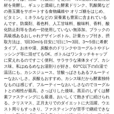
材を発酵し、ギュッと濃縮した酵素ドリンク。乳酸菌など
の善玉菌をサポートする食物繊維や オリゴ糖をはじめ、
ビタミン、ミネラルなどの 栄養素も豊富に含まれている
んです。防腐剤、着色料、人工甘味料、酸味料、香料、酸
化防止剤等を含め一切使用していない無添加。ブラックの
高級感あるおしゃれデザインボトル。計量カップ付き。摂
取方法は、1回30mlを目安に1日に1〜3回。3〜5倍に希釈
タイプ。お水や湯、炭酸水のドリンクやヨーグルトやドレ
ッシング等に混ぜてもOK。ボトルはワンタッチキャップ
に変えれるのですごく便利。サラサラな液体タイプ。カシ
ス味。私はぬるめなお湯割りが好き。60℃以下の白湯で
温活にも。カシスジュース。甘酸っぱさもあるフルーティ
ーなおいしさ。炭酸もおすすめ。カシス味だから酵素独特
なものは感じず、フルーティーなおいしさなのでヨーグル
トとの相性が最高。さっぱりした後味。黒豆のしずくは酵
素ファスティングにも最適。おいしくて飽きずに続けられ
る。クリスマス、正月太りでのダイエットに大活躍。ウエ
スト周りもすっきり。ファスティングが苦手で継続できな