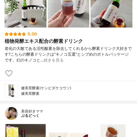
5.00
植物発酵エキス配合の酵素ドリンク
老化の大敵である活性酸素を除去してくれるから 酵素ドリンク大好きで
す? こちらの酵素ドリンクは "キノコ五選"とシブめのボトルパッケージ
です。 幻のキノコと…
続きを見る
健美茸酵素(ケンビダケコウソ)
健美茸酵素
美容好きママ
ぶるどっく