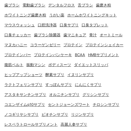
歯ブラシ
電動歯ブラシ
デンタルフロス
舌ブラシ
歯磨き粉
ホワイトニング歯磨き粉
うがい薬
ホームホワイトニングキット
マウスウォッシュ
口腔洗浄器
口臭サプリ
口臭タブレット
口臭チェッカー
歯ブラシ除菌器
歯マニキュア
青汁
オートミール
マヌカハニー
コラーゲンゼリー
プロテイン
プロテインシェイカー
プロテインバー
プロテインパンケーキ
BCAA
HMBサプリメント
腹筋ベルト
振動マシン
ボディスーツ
ダイエットスリッパ
ヒップアップショーツ
酵素サプリ
イヌリンサプリ
ラクトフェリンサプリ
すっぽんサプリ
にんにくサプリ
アスタキサンチンサプリ
オルニチンサプリ
グリシンサプリ
コエンザイムq10サプリ
セントジョーンズワート
チロシンサプリ
ノコギリヤシサプリ
ビオチンサプリ
リジンサプリ
レスベラトロールサプリメント
高麗人参サプリ