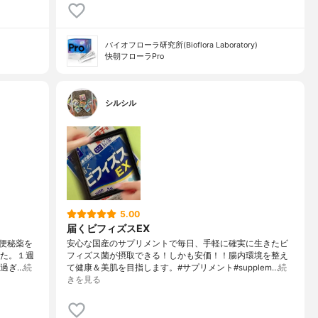
バイオフローラ研究所(Bioflora Laboratory)
快朝フローラPro
シルシル
5.00
届くビフィズスEX
・便秘薬を
安心な国産のサプリメントで毎日、手軽に確実に生きたビ
した。１週
フィズス菌が摂取できる！しかも安価！！腸内環境を整え
過ぎ…
続
て健康＆美肌を目指します。#サプリメント#supplem…
続
きを見る