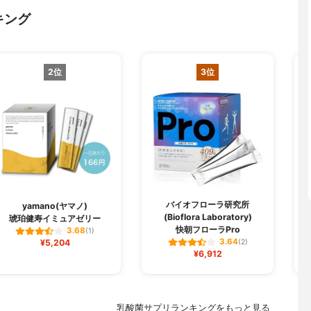
キング
2位
3位
バイオフローラ研究所
yamano(ヤマノ)
(Bioflora Laboratory)
琥珀健寿イミュアゼリー
快朝フローラPro
3.68
(1)
3.64
¥5,204
(2)
¥6,912
乳酸菌サプリランキングをもっと見る