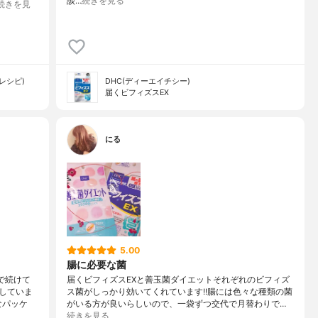
談…
続きを見る
続きを見
ルレシピ)
DHC(ディーエイチシー)
届くビフィズスEX
にる
5.00
腸に必要な菌
で続けて
届くビフィズスEXと善玉菌ダイエットそれぞれのビフィズ
していま
ス菌がしっかり効いてくれています!!腸には色々な種類の菌
なパッケ
がいる方が良いらしいので、一袋ずつ交代で月替わりで…
続きを見る