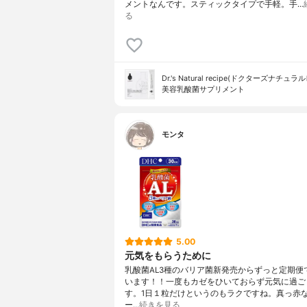
メントなんです。スティックタイプで手軽。手…
る
Dr.'s Natural recipe(ドクターズナチュラ
美容乳酸菌サプリメント
モンタ
5.00
元気をもらうために
乳酸菌AL3種のバリア菌新発売からずっと定期便
います！！一度もカゼをひいておらず元気に過ご
す。1日１粒だけというのもラクですね。真っ赤
ー…
続きを見る