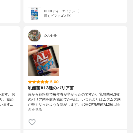
DHC(ディーエイチシー)
届くビフィズスEX
シルシル
5.00
乳酸菌AL3種のバリア菌
います。お
昔から花粉症で毎年春が辛かったのですが、乳酸菌AL3種
り、始め
のバリア菌を飲み始めてからは、いつもよりはムズムズ感
います…
が軽くなったような気がします。#DHC#乳酸菌AL3種…
続
きを見る