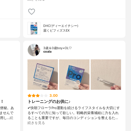
DHC(ディーエイチシー)
届くビフィズスEX
3歳＆0歳boy×OL🤍
coala
3.00
！
トレーニングのお供に♪
た便秘。あ
✔︎快朝フローラPro運動を続けるライフスタイルを大切にす
ませんで
るすべての方に知って欲しい。戦略的栄養補給に力を入れ
用し…
続
ることも重要ですが、毎日のコンディションを整えるた…
続きを見る