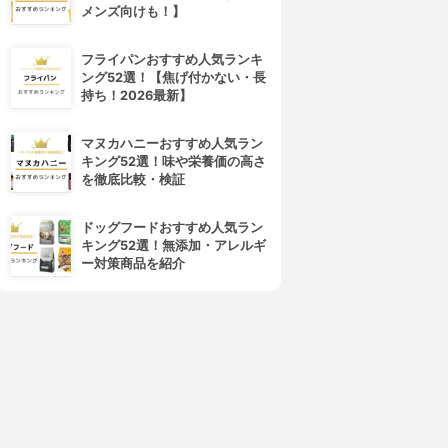
メンズ向けも！】
フライパンおすすめ人気ランキ
ング52選！【焦げ付かない・長
持ち！2026最新】
4位
5位
マヌカハニーおすすめ人気ラン
キング52選！味や栄養価の高さ
を徹底比較・検証
ドッグフードおすすめ人気ラン
キング52選！無添加・アレルギ
ー対策商品を紹介
DHC(ディーエイチシー)
常盤薬品
1兆個の乳酸菌ゼリー
お米と発酵食品の乳酸菌Diet
3.63
3.62
(6)
(1)
¥1,256
¥1,166