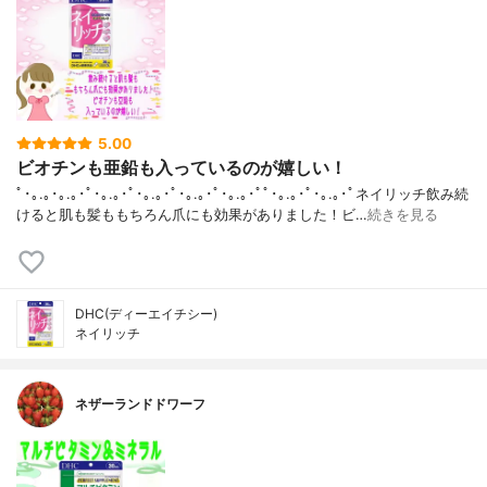
5.00
ビオチンも亜鉛も入っているのが嬉しい！
ﾟ･｡.｡･｡.｡･ﾟ･｡.｡･ﾟ･｡.｡･ﾟ･｡.｡･ﾟ･｡.｡･ﾟﾟ･｡.｡･ﾟ･｡.｡･ﾟネイリッチ飲み続
けると肌も髪ももちろん爪にも効果がありました！ビ…
続きを見る
DHC(ディーエイチシー)
ネイリッチ
ネザーランドドワーフ