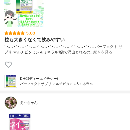
5.00
粒も大きくなくて飲みやすい
ﾟ･｡.｡･ﾟ･｡.｡･ﾟ･｡.｡･ﾟ･｡.｡･ﾟ･｡.｡･ﾟ･｡.｡･ﾟﾟ･｡.｡･ﾟ･｡.｡パーフェクト サ
プリ マルチビタミン＆ミネラル1袋で沢山とれるの…
続きを見る
DHC(ディーエイチシー)
パーフェクトサプリ マルチビタミン&ミネラル
え～ちゃん