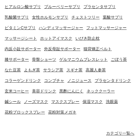
ヒアルロン酸サプリ
ブルーベリーサプリ
プラセンタサプリ
乳酸菌サプリ
女性ホルモンサプリ
チェストツリー
葉酸サプリ
ビタミンCサプリ
ハンディマッサージャー
フットマッサージャー
マッサージシート
ホットアイマスク
いびき防止枕
内反小趾サポーター
外反母趾サポーター
猫背矯正ベルト
膝サポーター
骨盤ショーツ
ゲルマニウムブレスレット
ごぼう茶
なた豆茶
よもぎ茶
サラシア茶
スギナ茶
高麗人参茶
コラーゲンドリンク
コンブチャ
ノニジュース
プラセンタドリンク
玄米コーヒー
美容ドリンク
黒酢にんにく
ネッククーラー
鍼シール
ノーズマスク
マスクスプレー
保湿マスク
洗眼薬
花粉ブロックスプレー
花粉対策メガネ
カテゴリ一覧へ