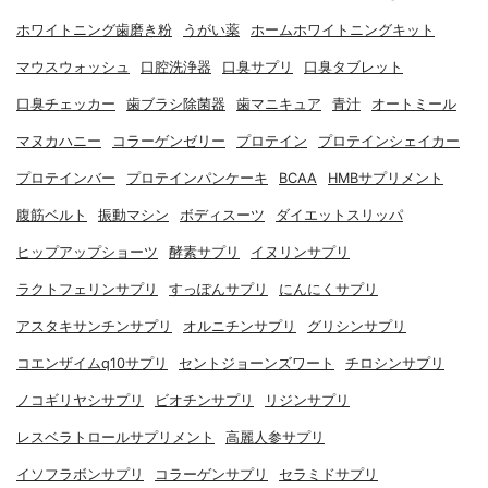
ホワイトニング歯磨き粉
うがい薬
ホームホワイトニングキット
マウスウォッシュ
口腔洗浄器
口臭サプリ
口臭タブレット
口臭チェッカー
歯ブラシ除菌器
歯マニキュア
青汁
オートミール
マヌカハニー
コラーゲンゼリー
プロテイン
プロテインシェイカー
プロテインバー
プロテインパンケーキ
BCAA
HMBサプリメント
腹筋ベルト
振動マシン
ボディスーツ
ダイエットスリッパ
ヒップアップショーツ
酵素サプリ
イヌリンサプリ
ラクトフェリンサプリ
すっぽんサプリ
にんにくサプリ
アスタキサンチンサプリ
オルニチンサプリ
グリシンサプリ
コエンザイムq10サプリ
セントジョーンズワート
チロシンサプリ
ノコギリヤシサプリ
ビオチンサプリ
リジンサプリ
レスベラトロールサプリメント
高麗人参サプリ
イソフラボンサプリ
コラーゲンサプリ
セラミドサプリ