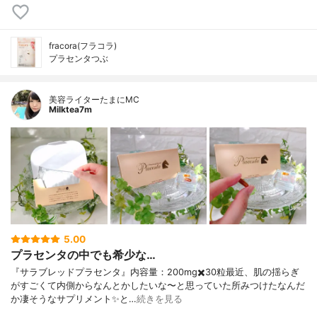
fracora(フラコラ)
プラセンタつぶ
美容ライターたまにMC
Milktea7m
5.00
プラセンタの中でも希少な…
『サラブレッドプラセンタ』内容量：200mg✖️30粒最近、肌の揺らぎ
がすごくて内側からなんとかしたいな〜と思っていた所みつけたなんだ
か凄そうなサプリメント✨と…
続きを見る