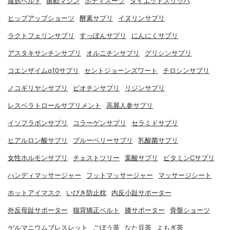
腹筋ベルト
振動マシン
ボディスーツ
ダイエットスリッパ
ヒップアップショーツ
酵素サプリ
イヌリンサプリ
ラクトフェリンサプリ
すっぽんサプリ
にんにくサプリ
アスタキサンチンサプリ
オルニチンサプリ
グリシンサプリ
コエンザイムq10サプリ
セントジョーンズワート
チロシンサプリ
ノコギリヤシサプリ
ビオチンサプリ
リジンサプリ
レスベラトロールサプリメント
高麗人参サプリ
イソフラボンサプリ
コラーゲンサプリ
セラミドサプリ
ヒアルロン酸サプリ
ブルーベリーサプリ
乳酸菌サプリ
女性ホルモンサプリ
チェストツリー
葉酸サプリ
ビタミンCサプリ
ハンディマッサージャー
フットマッサージャー
マッサージシート
ホットアイマスク
いびき防止枕
内反小趾サポーター
外反母趾サポーター
猫背矯正ベルト
膝サポーター
骨盤ショーツ
ゲルマニウムブレスレット
ごぼう茶
なた豆茶
よもぎ茶