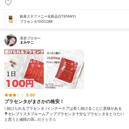
銀座ステファニー化粧品(STEFANY)
プラセンタ100CORE
美容ブロガー
まみやこ
3.00
プラセンタがまさかの格安！
\ 続けられるプラセンタ /⁡インナーケアは長く続けることに意味がある⁡⁡⁡
💐セレブリスタブルームアッププラセンタ⁡⁡十分なプラセンタをとりたい
と思うと値段の高…
続きを見る