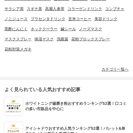
サラシア茶
スギナ茶
高麗人参茶
コラーゲンドリンク
コンブチャ
ノニジュース
プラセンタドリンク
玄米コーヒー
美容ドリンク
黒酢にんにく
ネッククーラー
鍼シール
ノーズマスク
マスクスプレー
保湿マスク
洗眼薬
花粉ブロックスプレー
花粉対策メガネ
カテゴリ一覧へ
よく見られている人気おすすめ記事
ホワイトニング歯磨き粉おすすめランキング52選！口コミ
の多い市販品を中心に
アイシャドウおすすめ人気ランキング52選！パレット&単