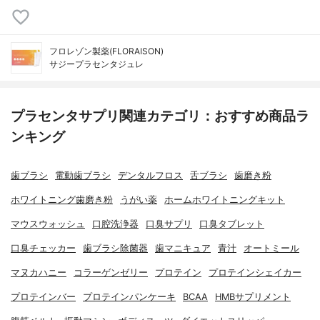
フロレゾン製薬(FLORAISON)
サジープラセンタジュレ
プラセンタサプリ関連カテゴリ：おすすめ商品ラ
ンキング
歯ブラシ
電動歯ブラシ
デンタルフロス
舌ブラシ
歯磨き粉
ホワイトニング歯磨き粉
うがい薬
ホームホワイトニングキット
マウスウォッシュ
口腔洗浄器
口臭サプリ
口臭タブレット
口臭チェッカー
歯ブラシ除菌器
歯マニキュア
青汁
オートミール
マヌカハニー
コラーゲンゼリー
プロテイン
プロテインシェイカー
プロテインバー
プロテインパンケーキ
BCAA
HMBサプリメント