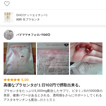
DHC(ディーエイチシー)
純粋 生プラセンタ
バドママ★フォロバ100◎
5.00
高価なプラセンタが１日102円で摂取出来る。
プラセンタをたっぷり5,000mg配合したサプリ。ビタミンEの1000倍の
美容、健康パワーがあるとされる、透明感をさらにサポートしてくれる
アスタキサンチンも配合…
続きを見る