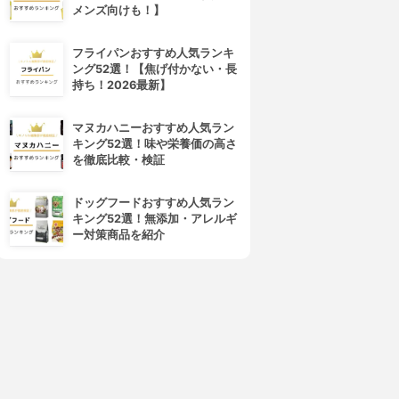
メンズ向けも！】
フライパンおすすめ人気ランキ
ング52選！【焦げ付かない・長
持ち！2026最新】
マヌカハニーおすすめ人気ラン
4位
5位
キング52選！味や栄養価の高さ
を徹底比較・検証
ドッグフードおすすめ人気ラン
キング52選！無添加・アレルギ
ー対策商品を紹介
ogaland(オーガランド)
seedcoms(シードコムス)
ブルーベリー
ブルーベリー
3.15
3.15
(2)
(2)
¥840
¥890