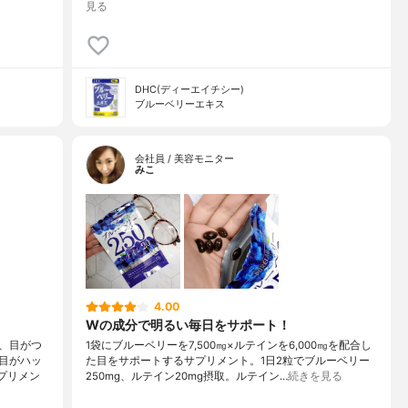
見る
DHC(ディーエイチシー)
ブルーベリーエキス
会社員 / 美容モニター
みこ
4.00
Wの成分で明るい毎日をサポート！
、目がつ
1袋にブルーベリーを7,500㎎×ルテインを6,000㎎を配合し
目がハッ
た目をサポートするサプリメント。1日2粒でブルーベリー
プリメン
250mg、ルテイン20mg摂取。ルテイン…
続きを見る