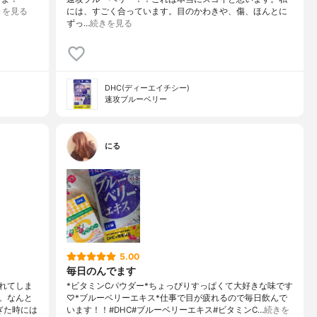
きを見る
には、すごく合っています。目のかわきや、傷、ほんとに
ずっ…
続きを見る
DHC(ディーエイチシー)
速攻ブルーベリー
にる
5.00
毎日のんでます
れてしま
*ビタミンCパウダー*ちょっぴりすっぱくて大好きな味です
。なんと
♡*ブルーベリーエキス*仕事で目が疲れるので毎日飲んで
ぎた時には
います！！#DHC#ブルーベリーエキス#ビタミンC…
続きを