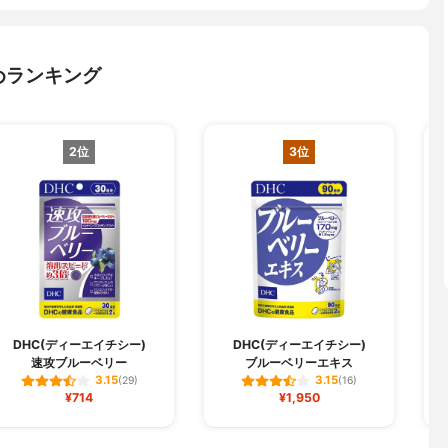
めランキング
2位
3位
DHC(ディーエイチシー)
DHC(ディーエイチシー)
速攻ブルーベリー
ブルーベリーエキス
3.15
3.15
(29)
(16)
¥714
¥1,950