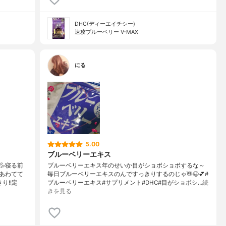
DHC(ディーエイチシー)
速攻ブルーベリー V-MAX
にる
5.00
ブルーベリーエキス
寝る前
ブルーベリーエキス年のせいか目がショボショボするな～
あわてて
毎日ブルーベリーエキスのんですっきりするのじゃ👋😆💕#
り!!定
ブルーベリーエキス#サプリメント#DHC#目がショボシ…
続
きを見る