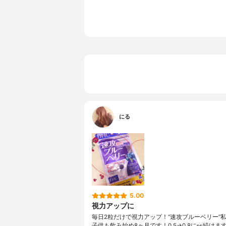
にる
5.00
視力アップに
毎日2粒だけで視力アップ！“速攻ブルーベリー”
子供も飲み始め8ヶ月です！0.5→0.8に👀続けま