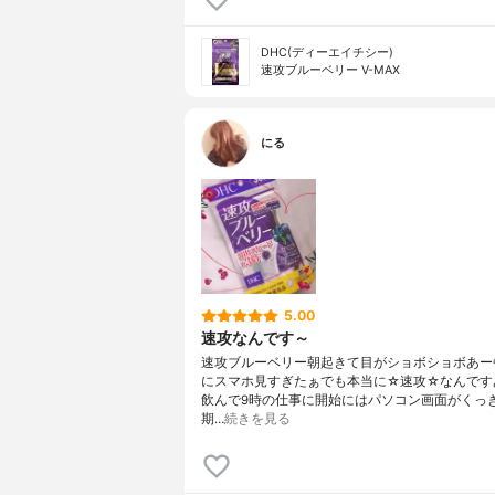
DHC(ディーエイチシー)
速攻ブルーベリー V-MAX
にる
5.00
速攻なんです～
速攻ブルーベリー朝起きて目がショボショボあー
にスマホ見すぎたぁでも本当に☆速攻☆なんです
飲んで9時の仕事に開始にはパソコン画面がくっき
期…
続きを見る