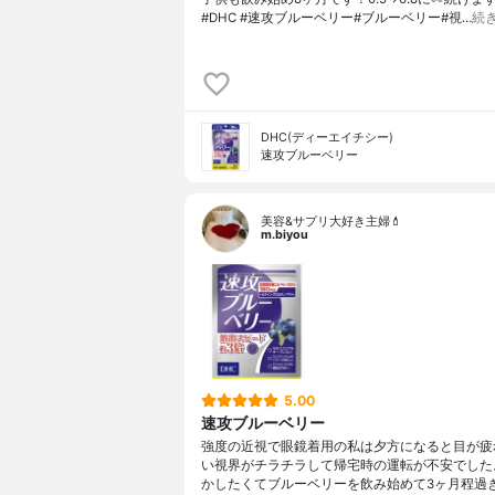
#DHC #速攻ブルーベリー#ブルーベリー#視…
続
DHC(ディーエイチシー)
速攻ブルーベリー
美容&サプリ大好き主婦💄
m.biyou
5.00
速攻ブルーベリー
強度の近視で眼鏡着用の私は夕方になると目が疲
い視界がチラチラして帰宅時の運転が不安でした
かしたくてブルーベリーを飲み始めて3ヶ月程過