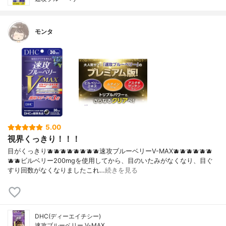
モンタ
5.00
視界くっきり！！！
目がくっきり🫐🫐🫐🫐🫐🫐🫐🫐速攻ブルーベリーV-MAX🫐🫐🫐🫐🫐🫐
🫐🫐ビルベリー200mgを使用してから、目のいたみがなくなり、目ぐ
すり回数がなくなりましたこれ…
続きを見る
DHC(ディーエイチシー)
速攻ブルーベリー V-MAX