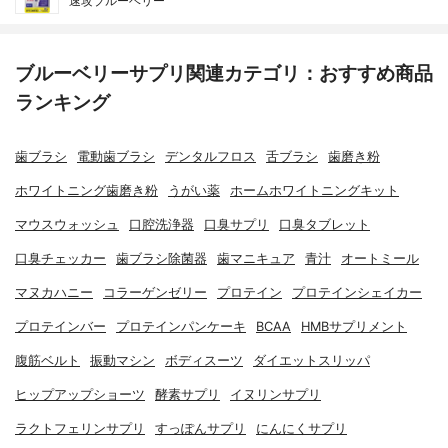
速攻ブルーベリー
ブルーベリーサプリ関連カテゴリ：おすすめ商品
ランキング
歯ブラシ
電動歯ブラシ
デンタルフロス
舌ブラシ
歯磨き粉
ホワイトニング歯磨き粉
うがい薬
ホームホワイトニングキット
マウスウォッシュ
口腔洗浄器
口臭サプリ
口臭タブレット
口臭チェッカー
歯ブラシ除菌器
歯マニキュア
青汁
オートミール
マヌカハニー
コラーゲンゼリー
プロテイン
プロテインシェイカー
プロテインバー
プロテインパンケーキ
BCAA
HMBサプリメント
腹筋ベルト
振動マシン
ボディスーツ
ダイエットスリッパ
ヒップアップショーツ
酵素サプリ
イヌリンサプリ
ラクトフェリンサプリ
すっぽんサプリ
にんにくサプリ