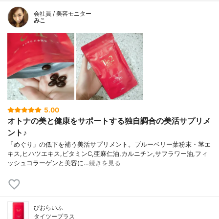
会社員 / 美容モニター
みこ
5.00
オトナの美と健康をサポートする独自調合の美活サプリメ
ント♪
「めぐり」の低下を補う美活サプリメント。ブルーベリー葉粉末・茎エ
キス,ヒハツエキス,ビタミンC,亜麻仁油,カルニチン,サフラワー油,フィ
ッシュコラーゲンと美容に…
続きを見る
びおらいふ
タイツープラス