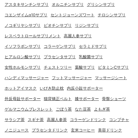
アスタキサンチンサプリ
オルニチンサプリ
グリシンサプリ
コエンザイムq10サプリ
セントジョーンズワート
チロシンサプリ
ノコギリヤシサプリ
ビオチンサプリ
リジンサプリ
レスベラトロールサプリメント
高麗人参サプリ
イソフラボンサプリ
コラーゲンサプリ
セラミドサプリ
ヒアルロン酸サプリ
プラセンタサプリ
乳酸菌サプリ
女性ホルモンサプリ
チェストツリー
葉酸サプリ
ビタミンCサプリ
ハンディマッサージャー
フットマッサージャー
マッサージシート
ホットアイマスク
いびき防止枕
内反小趾サポーター
外反母趾サポーター
猫背矯正ベルト
膝サポーター
骨盤ショーツ
ゲルマニウムブレスレット
ごぼう茶
なた豆茶
よもぎ茶
サラシア茶
スギナ茶
高麗人参茶
コラーゲンドリンク
コンブチャ
ノニジュース
プラセンタドリンク
玄米コーヒー
美容ドリンク