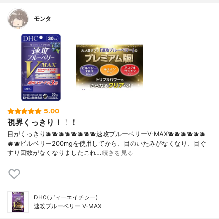
モンタ
5.00
視界くっきり！！！
目がくっきり🫐🫐🫐🫐🫐🫐🫐🫐速攻ブルーベリーV-MAX🫐🫐🫐🫐🫐🫐
🫐🫐ビルベリー200mgを使用してから、目のいたみがなくなり、目ぐ
すり回数がなくなりましたこれ…
続きを見る
DHC(ディーエイチシー)
速攻ブルーベリー V-MAX