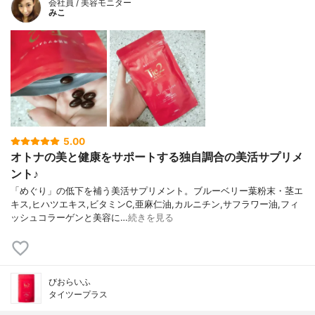
会社員 / 美容モニター
みこ
5.00
オトナの美と健康をサポートする独自調合の美活サプリメ
ント♪
「めぐり」の低下を補う美活サプリメント。ブルーベリー葉粉末・茎エ
キス,ヒハツエキス,ビタミンC,亜麻仁油,カルニチン,サフラワー油,フィ
ッシュコラーゲンと美容に…
続きを見る
びおらいふ
タイツープラス