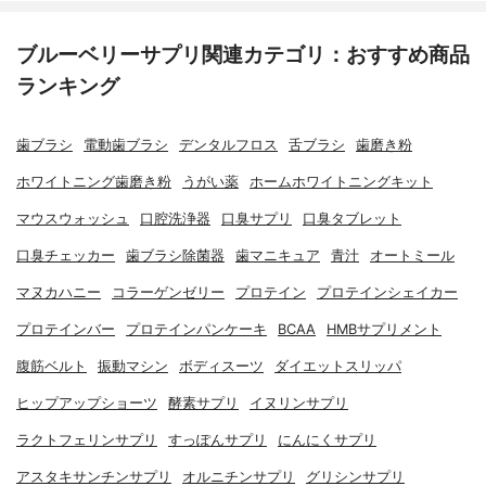
ブルーベリーサプリ関連カテゴリ：おすすめ商品
ランキング
歯ブラシ
電動歯ブラシ
デンタルフロス
舌ブラシ
歯磨き粉
ホワイトニング歯磨き粉
うがい薬
ホームホワイトニングキット
マウスウォッシュ
口腔洗浄器
口臭サプリ
口臭タブレット
口臭チェッカー
歯ブラシ除菌器
歯マニキュア
青汁
オートミール
マヌカハニー
コラーゲンゼリー
プロテイン
プロテインシェイカー
プロテインバー
プロテインパンケーキ
BCAA
HMBサプリメント
腹筋ベルト
振動マシン
ボディスーツ
ダイエットスリッパ
ヒップアップショーツ
酵素サプリ
イヌリンサプリ
ラクトフェリンサプリ
すっぽんサプリ
にんにくサプリ
アスタキサンチンサプリ
オルニチンサプリ
グリシンサプリ