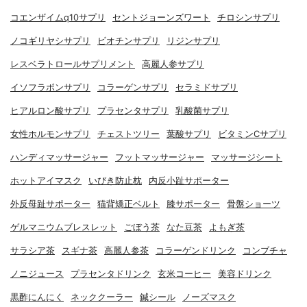
コエンザイムq10サプリ
セントジョーンズワート
チロシンサプリ
ノコギリヤシサプリ
ビオチンサプリ
リジンサプリ
レスベラトロールサプリメント
高麗人参サプリ
イソフラボンサプリ
コラーゲンサプリ
セラミドサプリ
ヒアルロン酸サプリ
プラセンタサプリ
乳酸菌サプリ
女性ホルモンサプリ
チェストツリー
葉酸サプリ
ビタミンCサプリ
ハンディマッサージャー
フットマッサージャー
マッサージシート
ホットアイマスク
いびき防止枕
内反小趾サポーター
外反母趾サポーター
猫背矯正ベルト
膝サポーター
骨盤ショーツ
ゲルマニウムブレスレット
ごぼう茶
なた豆茶
よもぎ茶
サラシア茶
スギナ茶
高麗人参茶
コラーゲンドリンク
コンブチャ
ノニジュース
プラセンタドリンク
玄米コーヒー
美容ドリンク
黒酢にんにく
ネッククーラー
鍼シール
ノーズマスク