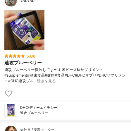
シルシル
5.00
速攻ブルーベリー
速攻ブルーベリー愛飲してま〜す☀️ピース❗️#サプリメント
#supplement#健康食品#健康#食品#DHC#DHCサプリ#DHCサプリメン
ト#DHC速攻ブル…
続きを見る
DHC(ディーエイチシー)
速攻ブルーベリー
会社員 / 美容モニター