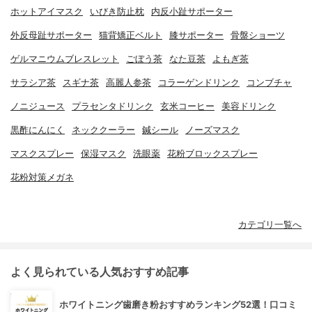
ホットアイマスク
いびき防止枕
内反小趾サポーター
外反母趾サポーター
猫背矯正ベルト
膝サポーター
骨盤ショーツ
ゲルマニウムブレスレット
ごぼう茶
なた豆茶
よもぎ茶
サラシア茶
スギナ茶
高麗人参茶
コラーゲンドリンク
コンブチャ
ノニジュース
プラセンタドリンク
玄米コーヒー
美容ドリンク
黒酢にんにく
ネッククーラー
鍼シール
ノーズマスク
マスクスプレー
保湿マスク
洗眼薬
花粉ブロックスプレー
花粉対策メガネ
カテゴリ一覧へ
よく見られている人気おすすめ記事
ホワイトニング歯磨き粉おすすめランキング52選！口コミ