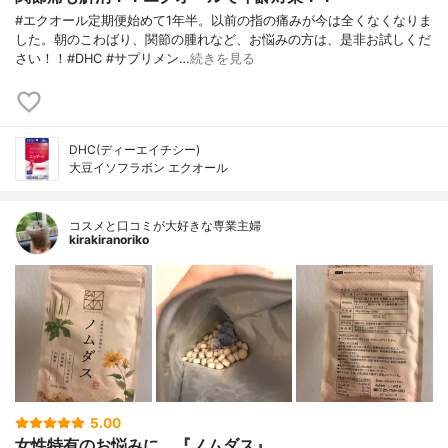
#エクオール定期便始めて1年半。以前の指の痛みが今は全くなくなりま
した。朝のこわばり、関節の腫れなど、お悩みの方は、是非お試しくだ
さい！！#DHC #サプリメン…
続きを見る
DHC(ディーエイチシー)
大豆イソフラボン エクオール
コスメと口コミが大好きな専業主婦
kirakiranoriko
5.00
女性特有のお悩みに。『ノムダス』