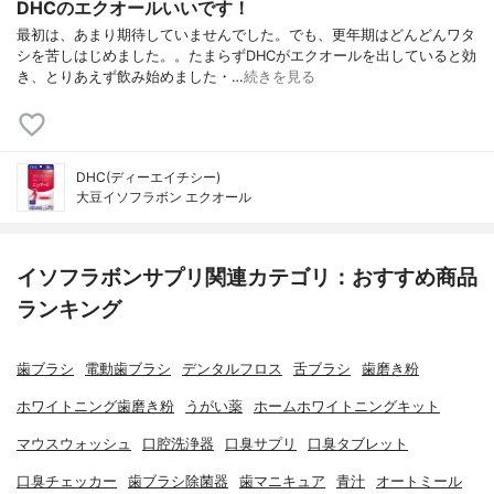
DHCのエクオールいいです！
最初は、あまり期待していませんでした。でも、更年期はどんどんワタ
シを苦しはじめました。。たまらずDHCがエクオールを出していると効
き、とりあえず飲み始めました・…
続きを見る
DHC(ディーエイチシー)
大豆イソフラボン エクオール
イソフラボンサプリ関連カテゴリ：おすすめ商品
ランキング
歯ブラシ
電動歯ブラシ
デンタルフロス
舌ブラシ
歯磨き粉
ホワイトニング歯磨き粉
うがい薬
ホームホワイトニングキット
マウスウォッシュ
口腔洗浄器
口臭サプリ
口臭タブレット
口臭チェッカー
歯ブラシ除菌器
歯マニキュア
青汁
オートミール