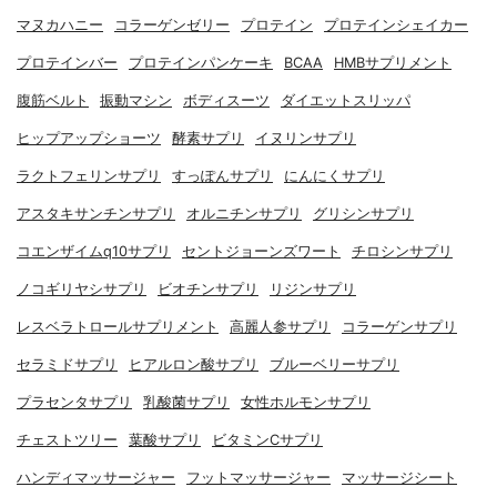
マヌカハニー
コラーゲンゼリー
プロテイン
プロテインシェイカー
プロテインバー
プロテインパンケーキ
BCAA
HMBサプリメント
腹筋ベルト
振動マシン
ボディスーツ
ダイエットスリッパ
ヒップアップショーツ
酵素サプリ
イヌリンサプリ
ラクトフェリンサプリ
すっぽんサプリ
にんにくサプリ
アスタキサンチンサプリ
オルニチンサプリ
グリシンサプリ
コエンザイムq10サプリ
セントジョーンズワート
チロシンサプリ
ノコギリヤシサプリ
ビオチンサプリ
リジンサプリ
レスベラトロールサプリメント
高麗人参サプリ
コラーゲンサプリ
セラミドサプリ
ヒアルロン酸サプリ
ブルーベリーサプリ
プラセンタサプリ
乳酸菌サプリ
女性ホルモンサプリ
チェストツリー
葉酸サプリ
ビタミンCサプリ
ハンディマッサージャー
フットマッサージャー
マッサージシート