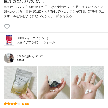
自力ではムリなので、、
エクオール♡更年期にはまだ早いけど女性ホルモン足りてるのかな？と
調べたところ、自分ではほとんど作れていないことが判明。定期便でエ
クオールを飲むようになってから、…
続きを見る
DHC(ディーエイチシー)
大豆イソフラボン エクオール
3歳＆0歳boy×OL🤍
coala
4.00