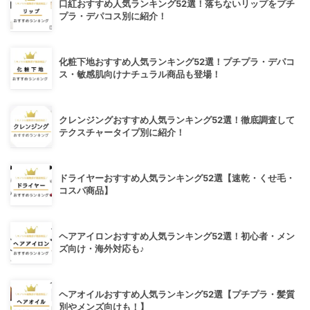
口紅おすすめ人気ランキング52選！落ちないリップをプチ
プラ・デパコス別に紹介！
化粧下地おすすめ人気ランキング52選！プチプラ・デパコ
ス・敏感肌向けナチュラル商品も登場！
クレンジングおすすめ人気ランキング52選！徹底調査して
テクスチャータイプ別に紹介！
ドライヤーおすすめ人気ランキング52選【速乾・くせ毛・
コスパ商品】
ヘアアイロンおすすめ人気ランキング52選！初心者・メン
ズ向け・海外対応も♪
ヘアオイルおすすめ人気ランキング52選【プチプラ・髪質
別やメンズ向けも！】