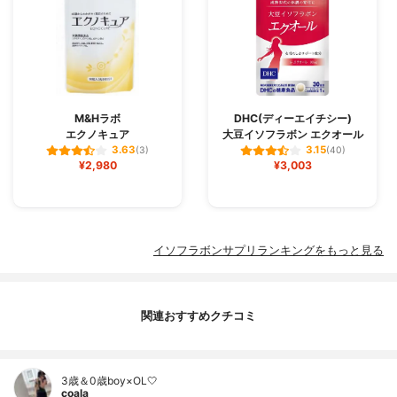
M&Hラボ
DHC(ディーエイチシー)
エクノキュア
大豆イソフラボン エクオール
3.63
3.15
(3)
(40)
¥2,980
¥3,003
イソフラボンサプリランキングをもっと見る
関連おすすめクチコミ
3歳＆0歳boy×OL🤍
coala