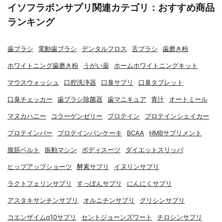
イソフラボンサプリ関連カテゴリ：おすすめ商品
ランキング
歯ブラシ
電動歯ブラシ
デンタルフロス
舌ブラシ
歯磨き粉
ホワイトニング歯磨き粉
うがい薬
ホームホワイトニングキット
マウスウォッシュ
口腔洗浄器
口臭サプリ
口臭タブレット
口臭チェッカー
歯ブラシ除菌器
歯マニキュア
青汁
オートミール
マヌカハニー
コラーゲンゼリー
プロテイン
プロテインシェイカー
プロテインバー
プロテインパンケーキ
BCAA
HMBサプリメント
腹筋ベルト
振動マシン
ボディスーツ
ダイエットスリッパ
ヒップアップショーツ
酵素サプリ
イヌリンサプリ
ラクトフェリンサプリ
すっぽんサプリ
にんにくサプリ
アスタキサンチンサプリ
オルニチンサプリ
グリシンサプリ
コエンザイムq10サプリ
セントジョーンズワート
チロシンサプリ