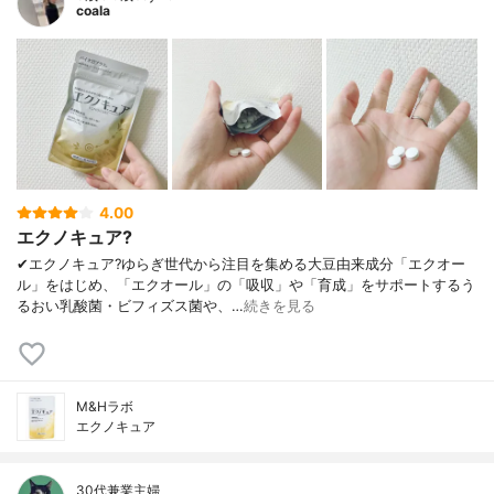
coala
4.00
エクノキュア?
✔︎エクノキュア?ゆらぎ世代から注目を集める大豆由来成分「エクオー
ル」をはじめ、「エクオール」の「吸収」や「育成」をサポートするう
るおい乳酸菌・ビフィズス菌や、…
続きを見る
M&Hラボ
エクノキュア
30代兼業主婦