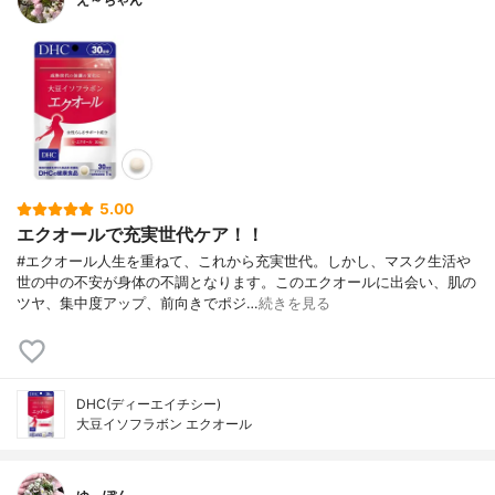
5.00
エクオールで充実世代ケア！！
#エクオール人生を重ねて、これから充実世代。しかし、マスク生活や
世の中の不安が身体の不調となります。このエクオールに出会い、肌の
ツヤ、集中度アップ、前向きでポジ…
続きを見る
DHC(ディーエイチシー)
大豆イソフラボン エクオール