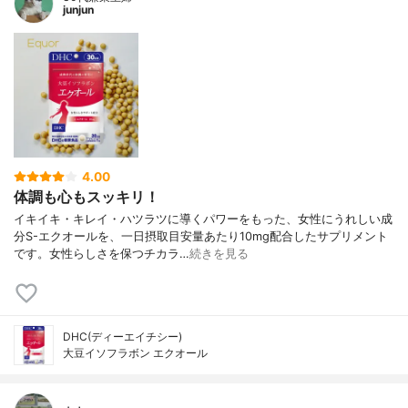
junjun
4.00
体調も心もスッキリ！
イキイキ・キレイ・ハツラツに導くパワーをもった、女性にうれしい成
分S-エクオールを、一日摂取目安量あたり10mg配合したサプリメント
です。女性らしさを保つチカラ…
続きを見る
DHC(ディーエイチシー)
大豆イソフラボン エクオール