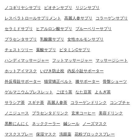
ノコギリヤシサプリ
ビオチンサプリ
リジンサプリ
レスベラトロールサプリメント
高麗人参サプリ
コラーゲンサプリ
セラミドサプリ
ヒアルロン酸サプリ
ブルーベリーサプリ
プラセンタサプリ
乳酸菌サプリ
女性ホルモンサプリ
チェストツリー
葉酸サプリ
ビタミンCサプリ
ハンディマッサージャー
フットマッサージャー
マッサージシート
ホットアイマスク
いびき防止枕
内反小趾サポーター
外反母趾サポーター
猫背矯正ベルト
膝サポーター
骨盤ショーツ
ゲルマニウムブレスレット
ごぼう茶
なた豆茶
よもぎ茶
サラシア茶
スギナ茶
高麗人参茶
コラーゲンドリンク
コンブチャ
ノニジュース
プラセンタドリンク
玄米コーヒー
美容ドリンク
黒酢にんにく
ネッククーラー
鍼シール
ノーズマスク
マスクスプレー
保湿マスク
洗眼薬
花粉ブロックスプレー