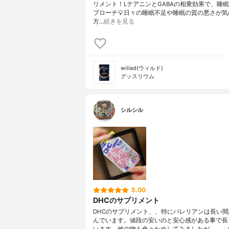
リメント！LテアニンとGABAの相乗効果で、睡
プローチ💡日々の睡眠不足や睡眠の質の悪さが気
方…
続きを見る
willed(ウィルド)
グッスリウム
シルシル
5.00
DHCのサプリメント
DHCのサプリメント、、特にバレリアンは長い
んでいます。値段の安いのと安心感がある事で長
います。他の物も色々ためしてみましたが、、、