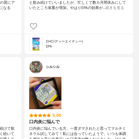
眠の質にア
と飲み続けていいましたが、忙しくて数カ月間休みにして
になる
いたところ体重が増加。やはりEPAの効果が…
続きを見る
DHC(ディーエイチシー)
EPA
シルシル
5.00
口内炎に悩んで
間続けて飲
口内炎に悩んでいる方、一度ダマされたと思ってマルチミ
く続いて
ネラル試してみて！私には合っていたようで、いつも体調
結局もど
を崩すと舌に出来ていた口内炎が無くなりました。マルチ