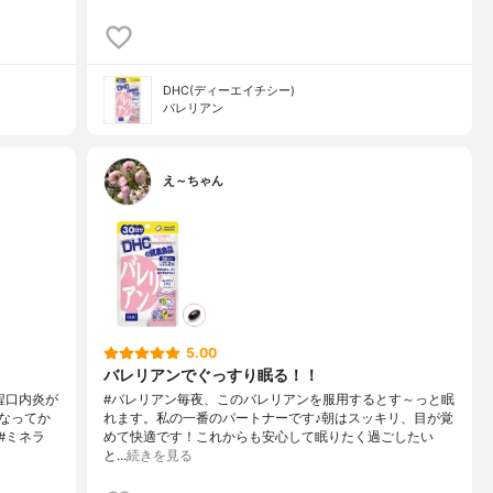
DHC(ディーエイチシー)
バレリアン
え～ちゃん
5.00
バレリアンでぐっすり眠る！！
程口内炎が
#バレリアン毎夜、このバレリアンを服用するとす～っと眠
なってか
れます。私の一番のパートナーです♪朝はスッキリ、目が覚
#ミネラ
めて快適です！これからも安心して眠りたく過ごしたい
と…
続きを見る