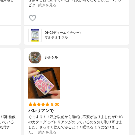
ビタ…
続きを見る
DHC(ディーエイチシー)
マルチミネラル
シルシル
5.00
バレリアンで
！朝1粒飲
ぐっすり！！私は以前から睡眠に不安がありましたがDHC
いている
のカタログにバレリアンがのっているのを知り取り寄せま
気付き
した。さっそく飲んでみるとよく眠れるようになりまし
た。…
続きを見る