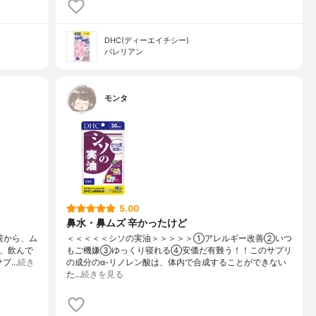
DHC(ディーエイチシー)
バレリアン
モンタ
5.00
鼻水・鼻ムズ 辛かったけど
前から、ム
＜＜＜＜＜シソの実油＞＞＞＞＞①アレルギー改善②いつ
い、飲んで
もご機嫌③ゆっくり寝れる④安価だ有難う！！このサプリ
サプ…
続き
の成分のα-リノレン酸は、体内で合成することができない
た…
続きを見る