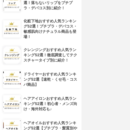
選！落ちないリップをプチプ
ラ・デパコス別に紹介！
化粧下地おすすめ人気ランキン
グ52選！プチプラ・デパコス・
敏感肌向けナチュラル商品も登
場！
クレンジングおすすめ人気ラン
キング52選！徹底調査してテク
スチャータイプ別に紹介！
4位
5位
ドライヤーおすすめ人気ランキ
ング52選【速乾・くせ毛・コス
パ商品】
ヘアアイロンおすすめ人気ラン
キング52選！初心者・メンズ向
け・海外対応も♪
オーズインターナショナル
一正
ヘアオイルおすすめ人気ランキ
ヒマラヤモリンガ
ハトムギCRDエキス＋舞茸エキ
ング52選【プチプラ・髪質別や