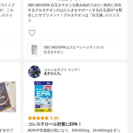
・ホワイトグ
SBC MEDISPA 白玉タチオンを飲み始めてみた✨体内に存在
が、こち
するグルタチオンのはたらきをサポートする白玉成分*を配
…
続きを
合したサプリメント！グルタチオンは「白玉施…
続きを見
る
SBC MEDISPA(エスビーシーメディスパ)
白玉タチオン
コスメ＆サプリ マニア！
あすかんち。
5.00
コレステロール対策にEPA！
するサプ
#EPA中性脂肪が気になり、EPA350mg、DHA80mgをずっ