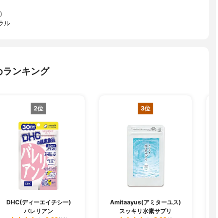
)
ラル
めランキング
2位
3位
DHC(ディーエイチシー)
Amitaayus(アミターユス)
バレリアン
スッキリ水素サプリ