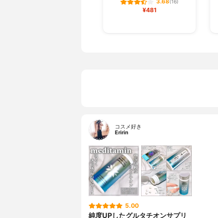
3.68
(16)
¥481
コスメ好き
Eririn
5.00
純度UPしたグルタチオンサプリ