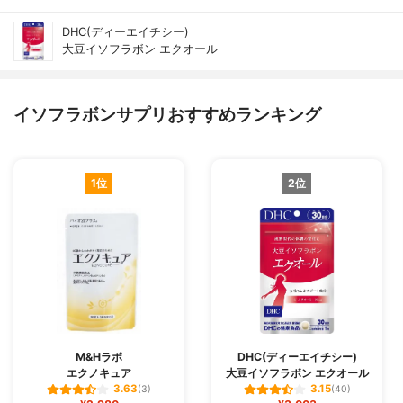
DHC(ディーエイチシー)
大豆イソフラボン エクオール
イソフラボンサプリおすすめランキング
1位
2位
M&Hラボ
DHC(ディーエイチシー)
エクノキュア
大豆イソフラボン エクオール
3.63
3.15
(3)
(40)