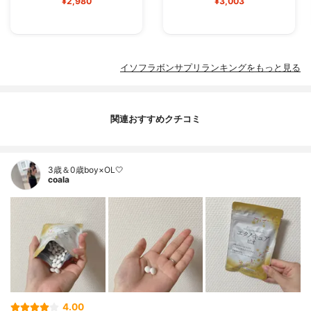
¥2,980
¥3,003
イソフラボンサプリランキングをもっと見る
関連おすすめクチコミ
3歳＆0歳boy×OL🤍
coala
4.00