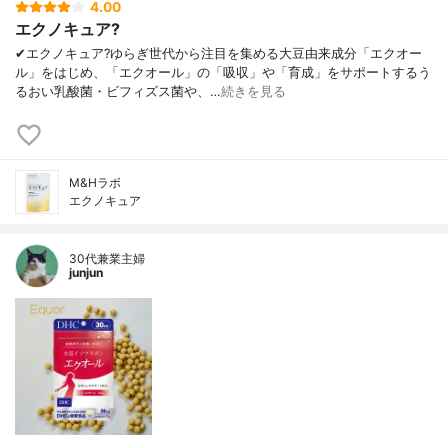
4.00
エクノキュア?
✔︎エクノキュア?ゆらぎ世代から注目を集める大豆由来成分「エクオー
ル」をはじめ、「エクオール」の「吸収」や「育成」をサポートするう
るおい乳酸菌・ビフィズス菌や、…
続きを見る
M&Hラボ
エクノキュア
30代兼業主婦
junjun