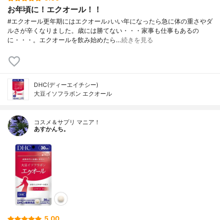
お年頃に！エクオール！！
#エクオール更年期にはエクオール♪いい年になったら急に体の重さやダ
ルさが辛くなりました。歳には勝てない・・・家事も仕事もあるの
に・・・。エクオールを飲み始めたら…
続きを見る
DHC(ディーエイチシー)
大豆イソフラボン エクオール
コスメ＆サプリ マニア！
あすかんち。
5.00