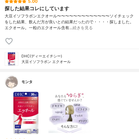
5.00
探した結果コレにしています
大豆イソフラボンエクオール〜〜〜〜〜〜〜〜〜〜〜〜〜ソイチェック
をした結果、飲んだ方が良いとの結果だったので・・・・探しました。
エクオール。一粒のエクオール含有…
続きを見る
DHC(ディーエイチシー)
大豆イソフラボン エクオール
モンタ