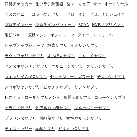
口臭チェッカー
歯ブラシ除菌器
歯マニキュア
青汁
オートミール
マヌカハニー
コラーゲンゼリー
プロテイン
プロテインシェイカー
プロテインバー
プロテインパンケーキ
BCAA
HMBサプリメント
腹筋ベルト
振動マシン
ボディスーツ
ダイエットスリッパ
ヒップアップショーツ
酵素サプリ
イヌリンサプリ
ラクトフェリンサプリ
すっぽんサプリ
にんにくサプリ
アスタキサンチンサプリ
オルニチンサプリ
グリシンサプリ
コエンザイムq10サプリ
セントジョーンズワート
チロシンサプリ
ノコギリヤシサプリ
ビオチンサプリ
リジンサプリ
レスベラトロールサプリメント
高麗人参サプリ
コラーゲンサプリ
セラミドサプリ
ヒアルロン酸サプリ
ブルーベリーサプリ
プラセンタサプリ
乳酸菌サプリ
女性ホルモンサプリ
チェストツリー
葉酸サプリ
ビタミンCサプリ