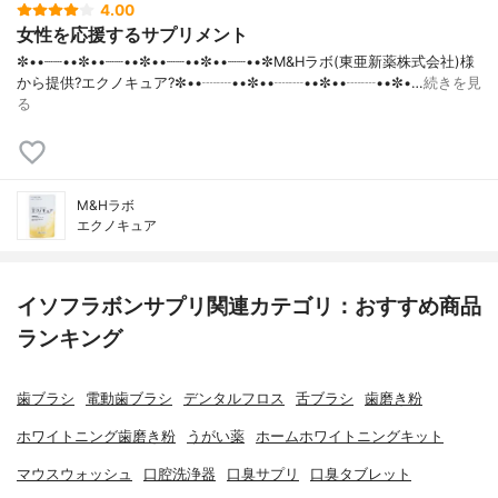
4.00
女性を応援するサプリメント
✼••┈┈••✼••┈┈••✼••┈┈••✼••┈┈••✼M&Hラボ(東亜新薬株式会社)様
から提供?エクノキュア?✼••┈┈••✼••┈┈••✼••┈┈••✼•…
続きを見
る
M&Hラボ
エクノキュア
イソフラボンサプリ関連カテゴリ：おすすめ商品
ランキング
歯ブラシ
電動歯ブラシ
デンタルフロス
舌ブラシ
歯磨き粉
ホワイトニング歯磨き粉
うがい薬
ホームホワイトニングキット
マウスウォッシュ
口腔洗浄器
口臭サプリ
口臭タブレット