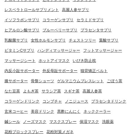
レスベラトロールサプリメント
高麗人参サプリ
イソフラボンサプリ
コラーゲンサプリ
セラミドサプリ
ヒアルロン酸サプリ
ブルーベリーサプリ
プラセンタサプリ
乳酸菌サプリ
女性ホルモンサプリ
チェストツリー
葉酸サプリ
ビタミンCサプリ
ハンディマッサージャー
フットマッサージャー
マッサージシート
ホットアイマスク
いびき防止枕
内反小趾サポーター
外反母趾サポーター
猫背矯正ベルト
膝サポーター
骨盤ショーツ
ゲルマニウムブレスレット
ごぼう茶
なた豆茶
よもぎ茶
サラシア茶
スギナ茶
高麗人参茶
コラーゲンドリンク
コンブチャ
ノニジュース
プラセンタドリンク
玄米コーヒー
美容ドリンク
黒酢にんにく
ネッククーラー
鍼シール
ノーズマスク
マスクスプレー
保湿マスク
洗眼薬
花粉ブロックスプレー
花粉対策メガネ