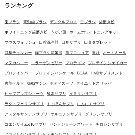
ランキング
歯ブラシ
電動歯ブラシ
デンタルフロス
舌ブラシ
歯磨き粉
ホワイトニング歯磨き粉
うがい薬
ホームホワイトニングキット
マウスウォッシュ
口腔洗浄器
口臭サプリ
口臭タブレット
口臭チェッカー
歯ブラシ除菌器
歯マニキュア
青汁
オートミール
マヌカハニー
コラーゲンゼリー
プロテイン
プロテインシェイカー
プロテインバー
プロテインパンケーキ
BCAA
HMBサプリメント
腹筋ベルト
振動マシン
ボディスーツ
ダイエットスリッパ
ヒップアップショーツ
酵素サプリ
イヌリンサプリ
ラクトフェリンサプリ
すっぽんサプリ
にんにくサプリ
アスタキサンチンサプリ
オルニチンサプリ
グリシンサプリ
コエンザイムq10サプリ
セントジョーンズワート
チロシンサプリ
ノコギリヤシサプリ
ビオチンサプリ
リジンサプリ