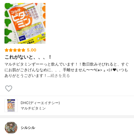
5.00
これがないと、、、！
マルチビタミンずーーっと飲んでいます！！数日飲みそびれると、すぐ
にお肌がごきげんななめに、、、手離せません〜〜٩(๑> ₃ <)۶♥いつも
ありがとうございます！…
続きを見る
DHC(ディーエイチシー)
マルチビタミン
シルシル