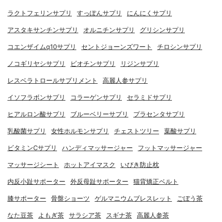
ラクトフェリンサプリ
すっぽんサプリ
にんにくサプリ
アスタキサンチンサプリ
オルニチンサプリ
グリシンサプリ
コエンザイムq10サプリ
セントジョーンズワート
チロシンサプリ
ノコギリヤシサプリ
ビオチンサプリ
リジンサプリ
レスベラトロールサプリメント
高麗人参サプリ
イソフラボンサプリ
コラーゲンサプリ
セラミドサプリ
ヒアルロン酸サプリ
ブルーベリーサプリ
プラセンタサプリ
乳酸菌サプリ
女性ホルモンサプリ
チェストツリー
葉酸サプリ
ビタミンCサプリ
ハンディマッサージャー
フットマッサージャー
マッサージシート
ホットアイマスク
いびき防止枕
内反小趾サポーター
外反母趾サポーター
猫背矯正ベルト
膝サポーター
骨盤ショーツ
ゲルマニウムブレスレット
ごぼう茶
なた豆茶
よもぎ茶
サラシア茶
スギナ茶
高麗人参茶