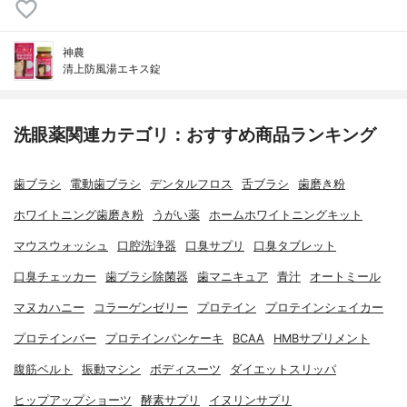
神農
清上防風湯エキス錠
洗眼薬関連カテゴリ：おすすめ商品ランキング
歯ブラシ
電動歯ブラシ
デンタルフロス
舌ブラシ
歯磨き粉
ホワイトニング歯磨き粉
うがい薬
ホームホワイトニングキット
マウスウォッシュ
口腔洗浄器
口臭サプリ
口臭タブレット
口臭チェッカー
歯ブラシ除菌器
歯マニキュア
青汁
オートミール
マヌカハニー
コラーゲンゼリー
プロテイン
プロテインシェイカー
プロテインバー
プロテインパンケーキ
BCAA
HMBサプリメント
腹筋ベルト
振動マシン
ボディスーツ
ダイエットスリッパ
ヒップアップショーツ
酵素サプリ
イヌリンサプリ