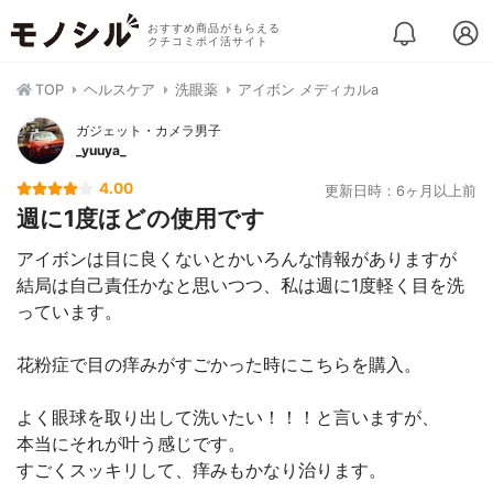
おすすめ商品がもらえる
クチコミポイ活サイト
TOP
ヘルスケア
洗眼薬
アイボン メディカルa
ガジェット・カメラ男子
_yuuya_
4.00
更新日時：6ヶ月以上前
週に1度ほどの使用です
アイボンは目に良くないとかいろんな情報がありますが
結局は自己責任かなと思いつつ、私は週に1度軽く目を洗
っています。
花粉症で目の痒みがすごかった時にこちらを購入。
よく眼球を取り出して洗いたい！！！と言いますが、
本当にそれが叶う感じです。
すごくスッキリして、痒みもかなり治ります。