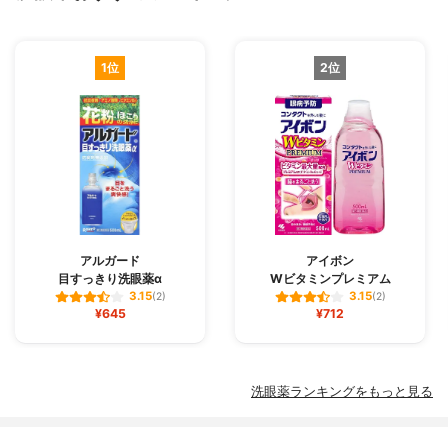
1位
2位
アルガード
アイボン
目すっきり洗眼薬α
Wビタミンプレミアム
3.15
3.15
(2)
(2)
¥645
¥712
洗眼薬ランキングをもっと見る