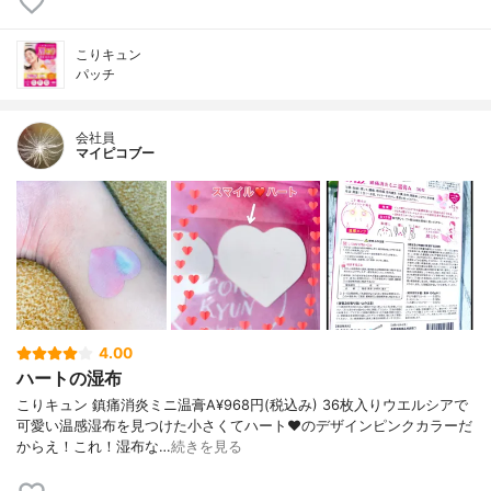
こりキュン
パッチ
会社員
マイピコブー
4.00
ハートの湿布
こりキュン 鎮痛消炎ミニ温膏A¥968円(税込み) 36枚入りウエルシアで
可愛い温感湿布を見つけた小さくてハート♥️のデザインピンクカラーだ
からえ！これ！湿布な…
続きを見る