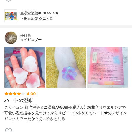
皇漢堂製薬(KOKANDO)
下痢止め錠 クニヒロ
会社員
マイピコブー
4.00
ハートの湿布
こりキュン 鎮痛消炎ミニ温膏A¥968円(税込み) 36枚入りウエルシアで
可愛い温感湿布を見つけてからリピート中小さくてハート♥️のデザイン
ピンクカラーだからえ…
続きを見る