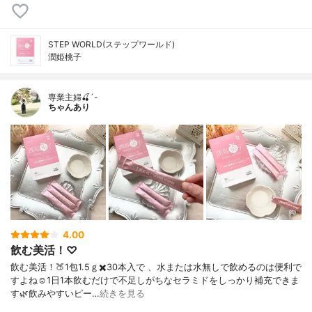
STEP WORLD(ステップワールド)
潤姫桃子
専業主婦🍒´-
ちゃんあり
4.00
飲む美活！♡
飲む美活！🍑1包1.5ｇ✖️30本入で 、水または水無しで飲めるのは便利で
すよね☺️1日1本飲むだけで不足しがちなセラミドをしっかり補充できま
す🌿飲みやすいピー…
続きを見る