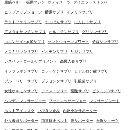
腹筋ベルト
振動マシン
ボディスーツ
ダイエットスリッパ
ヒップアップショーツ
酵素サプリ
イヌリンサプリ
ラクトフェリンサプリ
すっぽんサプリ
にんにくサプリ
アスタキサンチンサプリ
オルニチンサプリ
グリシンサプリ
コエンザイムq10サプリ
セントジョーンズワート
チロシンサプリ
ノコギリヤシサプリ
ビオチンサプリ
リジンサプリ
レスベラトロールサプリメント
高麗人参サプリ
イソフラボンサプリ
コラーゲンサプリ
ヒアルロン酸サプリ
ブルーベリーサプリ
プラセンタサプリ
乳酸菌サプリ
女性ホルモンサプリ
チェストツリー
葉酸サプリ
ビタミンCサプリ
ハンディマッサージャー
フットマッサージャー
マッサージシート
ホットアイマスク
いびき防止枕
内反小趾サポーター
外反母趾サポーター
猫背矯正ベルト
膝サポーター
骨盤ショーツ