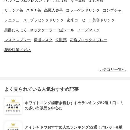
ゲルマニウムブレスレット
ごぼう茶
なた豆茶
よもぎ茶
サラシア茶
スギナ茶
高麗人参茶
コラーゲンドリンク
コンブチャ
ノニジュース
プラセンタドリンク
玄米コーヒー
美容ドリンク
黒酢にんにく
ネッククーラー
鍼シール
ノーズマスク
マスクスプレー
保湿マスク
洗眼薬
花粉ブロックスプレー
花粉対策メガネ
カテゴリ一覧へ
よく見られている人気おすすめ記事
ホワイトニング歯磨き粉おすすめランキング52選！口コミ
の多い市販品を中心に
アイシャドウおすすめ人気ランキング52選！パレット&単