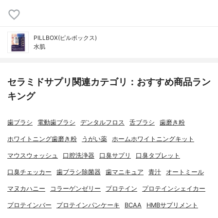
PILLBOX(ピルボックス)
水肌
セラミドサプリ関連カテゴリ：おすすめ商品ラン
キング
歯ブラシ
電動歯ブラシ
デンタルフロス
舌ブラシ
歯磨き粉
ホワイトニング歯磨き粉
うがい薬
ホームホワイトニングキット
マウスウォッシュ
口腔洗浄器
口臭サプリ
口臭タブレット
口臭チェッカー
歯ブラシ除菌器
歯マニキュア
青汁
オートミール
マヌカハニー
コラーゲンゼリー
プロテイン
プロテインシェイカー
プロテインバー
プロテインパンケーキ
BCAA
HMBサプリメント