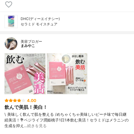
DHC(ディーエイチシー)
セラミド モイスチュア
美容ブロガー
まみやこ
4.00
飲んで美肌！美白！
\ 美味しく飲んで肌を整える /⁡⁡めちゃくちゃ美味しいピーチ味で毎日継
続美活！⁡⁡💐ベジライフ潤姫桃子⁡⁡⁡1日1本飲む美活！⁡セラミドはメラニンの
生成を抑え…
続きを見る