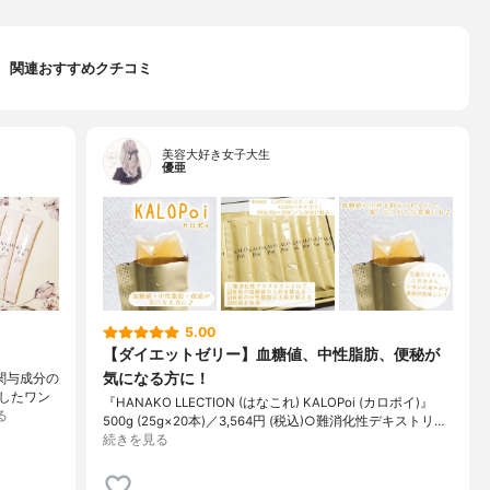
関連おすすめクチコミ
美容大好き女子大生
優亜
5.00
【ダイエットゼリー】血糖値、中性脂肪、便秘が
気になる方に！
性関与成分の
したワン
『HANAKO LLECTION (はなこれ) KALOPoi (カロポイ)』
る
500g (25g×20本)／3,564円 (税込)○難消化性デキストリ…
続きを見る