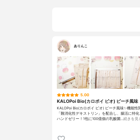
ありんこ
5.00
KALOPoi Bio(カロポイ ビオ) ピーチ風味
KALOPoi Bio(カロポイ ビオ) ピーチ風味✨機能
「難消化性デキストリン」を配合し、腸活に特化
ハンドゼリー！1包に100億個の乳酸菌…
続きを見