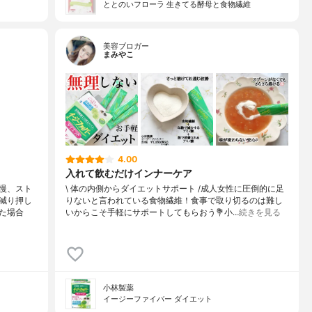
ととのいフローラ 生きてる酵母と食物繊維
美容ブロガー
まみやこ
4.00
入れて飲むだけインナーケア
慢、スト
\ 体の内側からダイエットサポート /⁡⁡成人女性に圧倒的に足
減り押し
りないと言われている食物繊維！食事で取り切るのは難し
た場合
いからこそ手軽にサポートしてもらおう⁡⁡⁡💐小…
続きを見る
小林製薬
イージーファイバー ダイエット