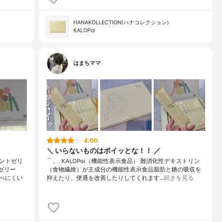
HANAKOLLECTION(ハナコレクション)
KALOPoi
はまちママ
4.00
＼ いらないものはポイッとな！！ ／
ントゼリ
⌒。. KALOPoi（機能性表示食品） 難消化性デキストリン
ゼリー
（食物繊維）が主成分の機能性表示食品脂肪と糖の吸収を
べにくい
抑えたり、便通を改善したりしてくれます…
続きを見る