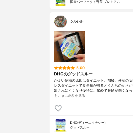
国産パーフェクト野菜 プレミアム
シルシル
5.00
DHCのグッドスルー
がよい便秘の原因はダイエット、加齢、便意の我
レスダイエットで食事量が減るとうんちのかさが
出されにくくなり便秘に。加齢で腹筋が弱くなっ
も。ま…
続きを見る
DHC(ディーエイチシー)
グッドスルー