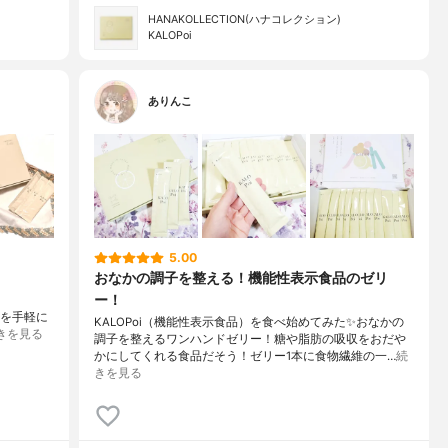
HANAKOLLECTION(ハナコレクション)
KALOPoi
ありんこ
5.00
おなかの調子を整える！機能性表示食品のゼリ
ー！
モノを手軽に
KALOPoi（機能性表示食品）を食べ始めてみた✨おなかの
きを見る
調子を整えるワンハンドゼリー！糖や脂肪の吸収をおだや
かにしてくれる食品だそう！ゼリー1本に食物繊維の一…
続
きを見る