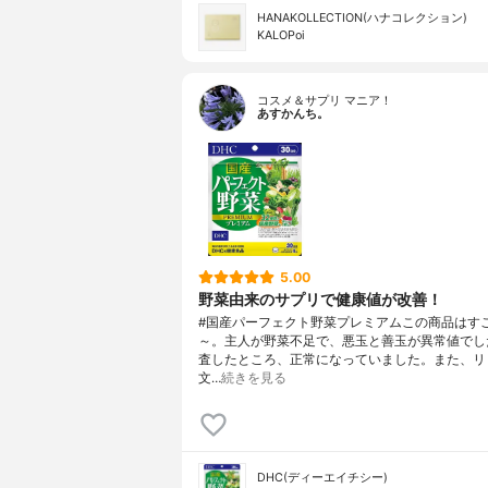
HANAKOLLECTION(ハナコレクション)
KALOPoi
コスメ＆サプリ マニア！
あすかんち。
5.00
野菜由来のサプリで健康値が改善！
#国産パーフェクト野菜プレミアムこの商品はす
～。主人が野菜不足で、悪玉と善玉が異常値でし
査したところ、正常になっていました。また、リ
文…
続きを見る
DHC(ディーエイチシー)