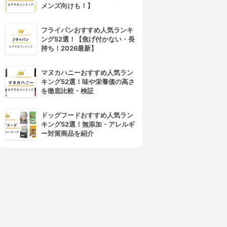
メンズ向けも！】
フライパンおすすめ人気ランキ
ング52選！【焦げ付かない・長
持ち！2026最新】
4位
5位
マヌカハニーおすすめ人気ラン
キング52選！味や栄養価の高さ
を徹底比較・検証
ドッグフードおすすめ人気ラン
キング52選！無添加・アレルギ
ー対策商品を紹介
DHC(ディーエイチシー)
LOHAStyle(ロハスタイル)
国産パーフェクト野菜 プレミ
難消化性デキストリン
アム
3.15
¥950
3.15
(23)
¥378