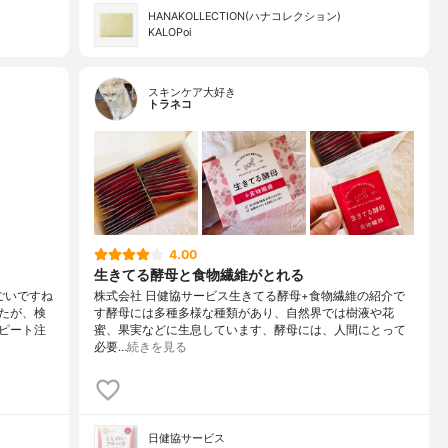
HANAKOLLECTION(ハナコレクション)
KALOPoi
スキンケア大好き
トラネコ
4.00
生きてる酵母と食物繊維がとれる
ごいですね
株式会社 日健協サービス生きてる酵母+食物繊維の紹介で
たが、検
す酵母には多種多様な種類があり、自然界では樹液や花
ピート注
蜜、果実などに生息しています、酵母には、人間にとって
必要…
続きを見る
日健協サービス