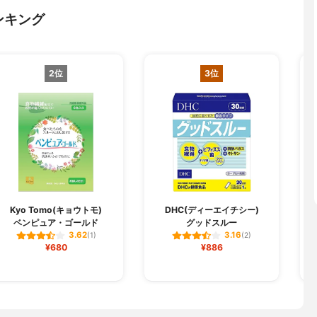
ンキング
2位
3位
Kyo Tomo(キョウトモ)
DHC(ディーエイチシー)
ベンピュア・ゴールド
グッドスルー
3.62
3.16
(1)
(2)
¥680
¥886