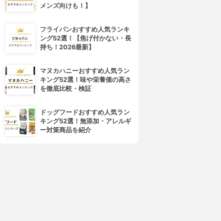
メンズ向けも！】
フライパンおすすめ人気ランキ
4位
5位
ング52選！【焦げ付かない・長
持ち！2026最新】
マヌカハニーおすすめ人気ラン
キング52選！味や栄養価の高さ
を徹底比較・検証
ドッグフードおすすめ人気ラン
キング52選！無添加・アレルギ
BRESMILE(ブレスマイル)
GUM(ガム)
ー対策商品を紹介
ブレスマイル
ウェルプラス 食べるオーラル
ヘルス タブレット
3.15
(2)
¥540
3.15
(2)
¥4,180