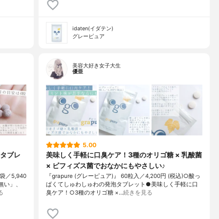
idaten(イダテン)
グレーピュア
美容大好き女子大生
優亜
5.00
タブレ
美味しく手軽に口臭ケア！3種のオリゴ糖 × 乳酸菌
× ビフィズス菌でおなかにもやさしい♪
／5,940
『grapure (グレーピュア)』 60粒入／4,200円 (税込)○酸っ
無い」、
ぱくてしゅわしゅわの発泡タブレット●美味しく手軽に口
る
臭ケア！○3種のオリゴ糖 ×…
続きを見る