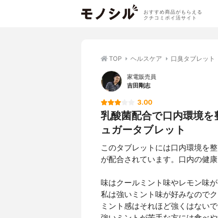
おすすめ商品がもらえる
クチコミポイ活サイト
TOP
ヘルスケア
口臭タブレット
家電販売員
吉田剛志
3.00
乳酸菌配合で口内環境を整
ュガータブレット
このタブレットには口内環境を整
が配合されています。口内の健康
味はクールミント味やレモン味が
私は強いミント味が好みなのでク
ミント感はそれほど強くはないで
強いミントが苦手な方には食べや