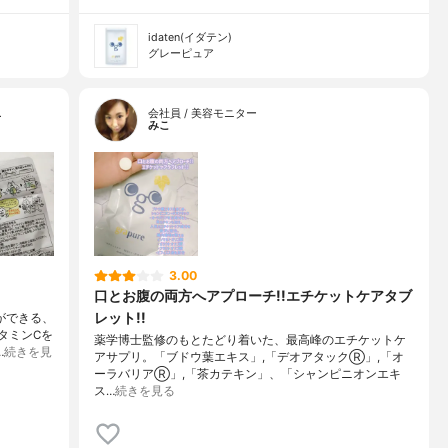
idaten(イダテン)
グレーピュア
…
会社員 / 美容モニター
みこ
3.00
口とお腹の両方へアプローチ!!エチケットケアタブ
レット!!
ができる、
タミンCを
薬学博士監修のもとたどり着いた、最高峰のエチケットケ
…
続きを見
アサプリ。「ブドウ葉エキス」,「デオアタックⓇ」,「オ
ーラバリアⓇ」,「茶カテキン」、「シャンピニオンエキ
ス…
続きを見る