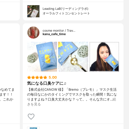
Leading LaB(リーディングラボ)
オーラルフィトコンセントレート
cosme monitor / Trav…
kana_cafe_time
5.00
気になる口臭ケアに♫
つなめてま
【株式会社CANOW 様】「Bremo（ブレモ）」マスク生活
ます！！
の毎日なにかのタイミングでマスクを取った瞬間！気にな
。これか
りますよね？口臭大丈夫かな？って。。そんな方にオ…
続
きを見る