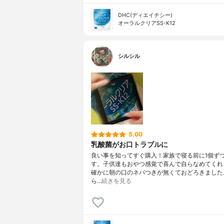
DHC(ディエイチシー)
オーラルクリアSS-K12
シルシル
5.00
乳酸菌がお口トラブルに
良い事を知ってすぐ購入！家族で寝る前に1個ず
す。子供達もおやつ感覚で喜んで自らなめてくれ
確かに朝の口のネバつきが無くておどろきました
ら…
続きを見る