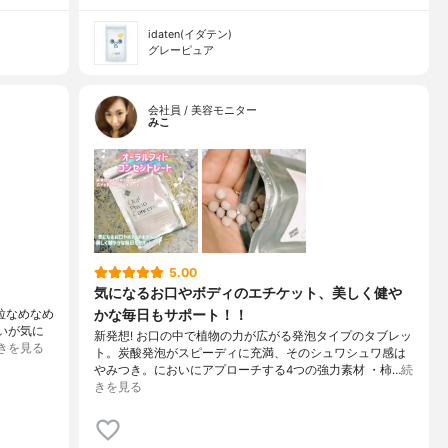
idaten(イダテン)
グレーピュア
会社員 / 美容モニター
みこ
5.00
気になるお口やボディのエチケット、美しく健や
かな毎日もサポート！！
1粒なめなめ
いが気に
新発想! お口の中で植物の力が広がる発泡タイプのタブレッ
きを見る
ト。炭酸発泡がスピーディに充満、そのシュワシュワ感は
やみつき。においにアプローチする4つの強力素材 ・柿…
続
きを見る