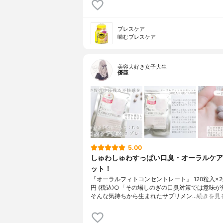
ブレスケア
噛むブレスケア
美容大好き女子大生
優亜
5.00
しゅわしゅわすっぱい口臭・オーラルケア
ット！
『オーラルフィトコンセントレート』 120粒入×2袋
円 (税込)○「その場しのぎの口臭対策では意味が
そんな気持ちから生まれたサプリメン…
続きを見