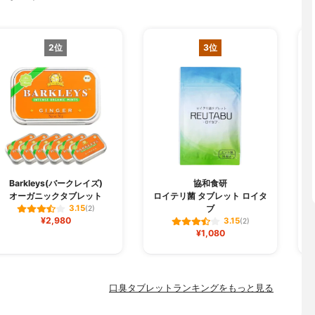
2位
3位
Barkleys(バークレイズ)
協和食研
オーガニックタブレット
ロイテリ菌 タブレット ロイタ
ブ
3.15
(2)
¥2,980
3.15
(2)
¥1,080
口臭タブレットランキングをもっと見る