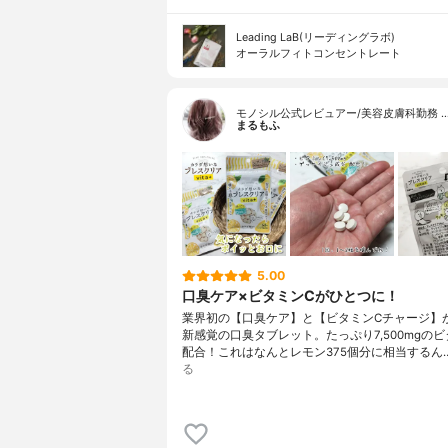
Leading LaB(リーディングラボ)
オーラルフィトコンセントレート
モノシル公式レビュアー/美容皮膚科勤務 
まるもふ
5.00
口臭ケア×ビタミンCがひとつに！
業界初の【口臭ケア】と【ビタミンCチャージ】
新感覚の口臭タブレット。たっぷり7,500mgのビ
配合！これはなんとレモン375個分に相当するん
る