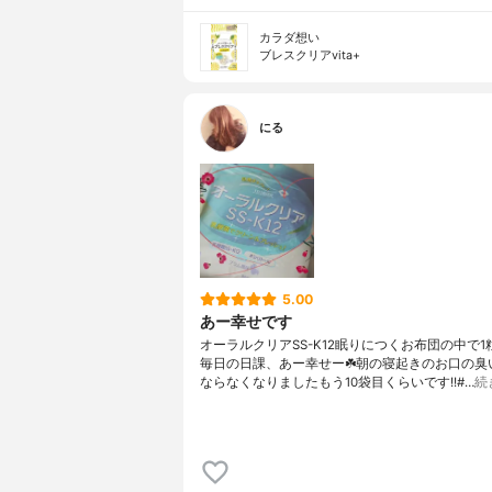
カラダ想い
ブレスクリアvita+
にる
5.00
あー幸せです
オーラルクリアSS-K12眠りにつくお布団の中で
毎日の日課、あー幸せー☘️朝の寝起きのお口の臭
ならなくなりましたもう10袋目くらいです!!#…
続