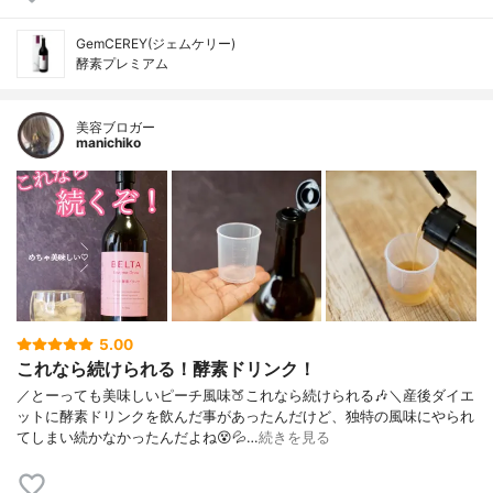
GemCEREY(ジェムケリー)
酵素プレミアム
美容ブロガー
manichiko
5.00
これなら続けられる！酵素ドリンク！
／とーっても美味しいピーチ風味🍑これなら続けられる🎶＼産後ダイエ
ットに酵素ドリンクを飲んだ事があったんだけど、独特の風味にやられ
てしまい続かなかったんだよね😵💦…
続きを見る