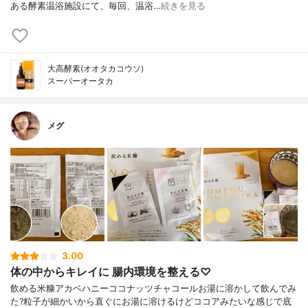
ある酵素温浴施設にて、毎回、温浴…
続きを見る
大高酵素(オオタカコウソ)
スーパーオータカ
メグ
3.00
体の中からキレイに 腸内環境を整える♡
飲める米糠アカベハニーココナッツチャコールお湯に溶かして飲んでみ
た?粒子が細かいから直ぐにお湯に溶けるけどココアみたいな感じで底