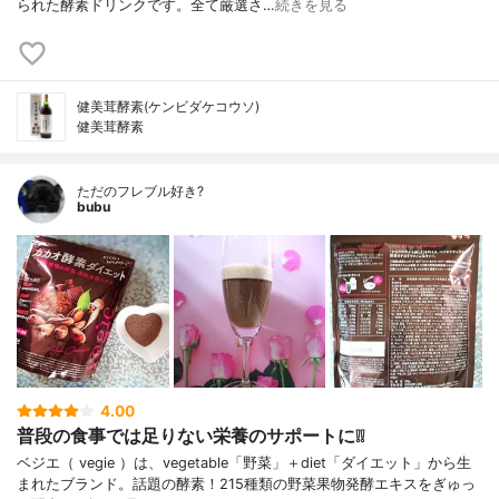
られた酵素ドリンクです。全て厳選さ…
続きを見る
健美茸酵素(ケンビダケコウソ)
健美茸酵素
ただのフレブル好き?
bubu
4.00
普段の食事では足りない栄養のサポートに❕❕
ベジエ（ vegie ）は、vegetable「野菜」＋diet「ダイエット」から生
まれたブランド。話題の酵素！215種類の野菜果物発酵エキスをぎゅっ