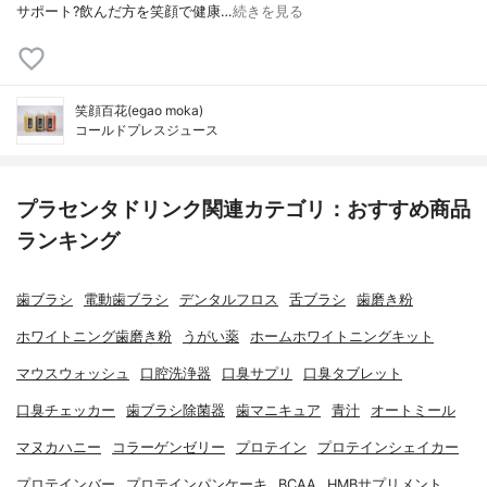
サポート?飲んだ方を笑顔で健康…
続きを見る
笑顔百花(egao moka)
コールドプレスジュース
プラセンタドリンク関連カテゴリ：おすすめ商品
ランキング
歯ブラシ
電動歯ブラシ
デンタルフロス
舌ブラシ
歯磨き粉
ホワイトニング歯磨き粉
うがい薬
ホームホワイトニングキット
マウスウォッシュ
口腔洗浄器
口臭サプリ
口臭タブレット
口臭チェッカー
歯ブラシ除菌器
歯マニキュア
青汁
オートミール
マヌカハニー
コラーゲンゼリー
プロテイン
プロテインシェイカー
プロテインバー
プロテインパンケーキ
BCAA
HMBサプリメント