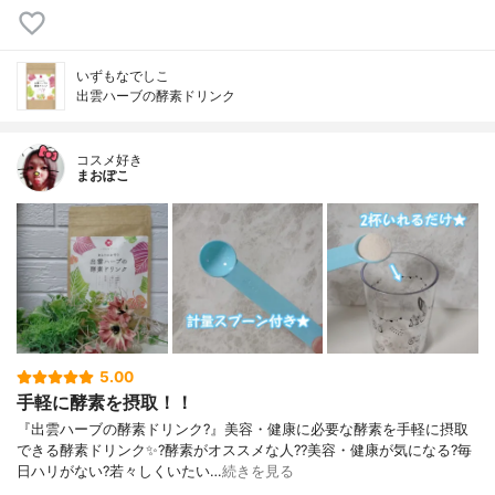
いずもなでしこ
出雲ハーブの酵素ドリンク
コスメ好き
まおぽこ
5.00
手軽に酵素を摂取！！
『出雲ハーブの酵素ドリンク?』美容・健康に必要な酵素を手軽に摂取
できる酵素ドリンク✨?酵素がオススメな人??美容・健康が気になる?毎
日ハリがない?若々しくいたい…
続きを見る