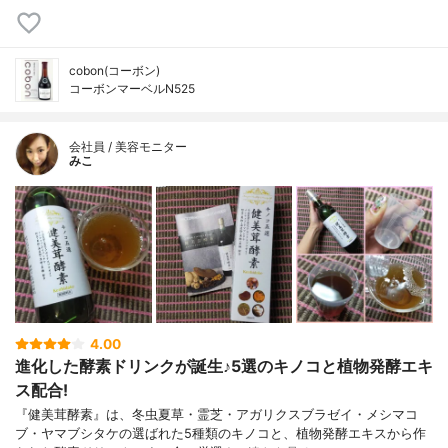
cobon(コーボン)
コーボンマーベルN525
会社員 / 美容モニター
みこ
4.00
進化した酵素ドリンクが誕生♪5選のキノコと植物発酵エキ
ス配合!
『健美茸酵素』は、冬虫夏草・霊芝・アガリクスブラゼイ・メシマコ
ブ・ヤマブシタケの選ばれた5種類のキノコと、植物発酵エキスから作