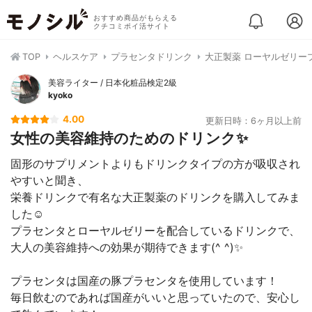
おすすめ商品がもらえる
クチコミポイ活サイト
TOP
ヘルスケア
プラセンタドリンク
大正製薬 ローヤルゼリー
美容ライター / 日本化粧品検定2級
kyoko
4.00
更新日時：6ヶ月以上前
女性の美容維持のためのドリンク✨
固形のサプリメントよりもドリンクタイプの方が吸収され
やすいと聞き、
栄養ドリンクで有名な大正製薬のドリンクを購入してみま
した☺️
プラセンタとローヤルゼリーを配合しているドリンクで、
大人の美容維持への効果が期待できます(^ ^)✨
プラセンタは国産の豚プラセンタを使用しています！
毎日飲むのであれば国産がいいと思っていたので、安心し