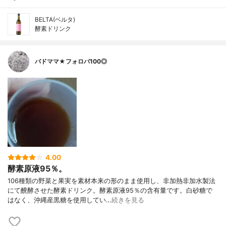
BELTA(ベルタ)
酵素ドリンク
バドママ★フォロバ100◎
4.00
酵素原液95％。
106種類の野菜と果実を素材本来の形のまま使用し、非加熱非加水製法
にて醗酵させた酵素ドリンク。酵素原液95％の含有量です。白砂糖で
はなく、沖縄産黒糖を使用してい…
続きを見る