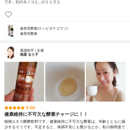
です。 幻のキノコと…
続きを見る
健美茸酵素(ケンビダケコウソ)
健美茸酵素
看護助手 / 女優
相原 るり子
5.00
健康維持に不可欠な酵素チャージに！！
植物エキス醗酵飲料です。健康維持に不可欠な酵素は、年齢とともに減
少するそうです。不足すると、体調不良にも繋がるとか。私の御用達で