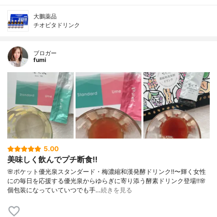
大鵬薬品
チオビタドリンク
ブロガー
fumi
5.00
美味しく飲んでプチ断食‼️
🌸ポケット優光泉スタンダード・梅濃縮和漢発酵ドリンク‼️〜輝く女性
にの毎日を応援する優光泉からゆらぎに寄り添う酵素ドリンク登場‼️🌸
個包装になっていていつでも手…
続きを見る