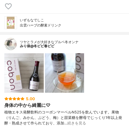
いずもなでしこ
出雲ハーブの酵素ドリンク
ツヤとラメが大好きなブルベ冬オンナ
みり俵@冬ビビ春ビビ
5.00
身体の中から綺麗に♡
植物エキス発酵飲料のコーボンマーベルN525を飲んでいます。果物
（りんご、みかん、ぶどう、梅）と甜菜糖を酵母でじっくり1年以上発
酵・熟成させて作られており、添加…
続きを見る