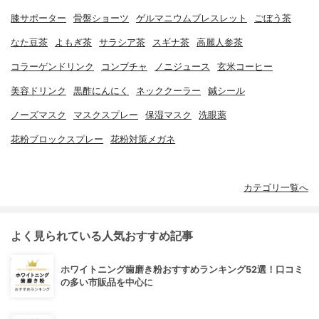
膝サポーター
骨盤ショーツ
ゲルマニウムブレスレット
ごぼう茶
なた豆茶
よもぎ茶
サラシア茶
スギナ茶
高麗人参茶
コラーゲンドリンク
コンブチャ
ノニジュース
玄米コーヒー
美容ドリンク
黒酢にんにく
ネッククーラー
鍼シール
ノーズマスク
マスクスプレー
保湿マスク
洗眼薬
花粉ブロックスプレー
花粉対策メガネ
カテゴリ一覧へ
よく見られている人気おすすめ記事
ホワイトニング歯磨き粉おすすめランキング52選！口コミ
の多い市販品を中心に