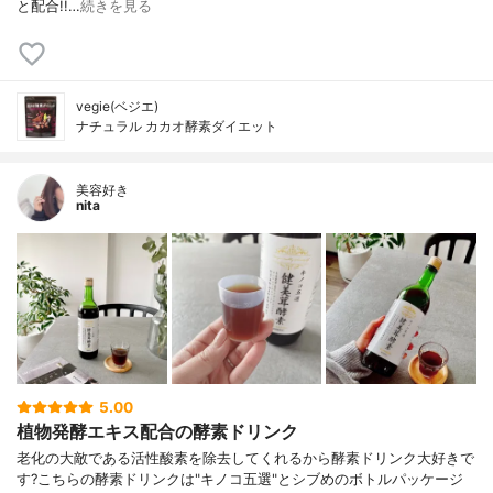
と配合!!…
続きを見る
vegie(ベジエ)
ナチュラル カカオ酵素ダイエット
美容好き
nita
5.00
植物発酵エキス配合の酵素ドリンク
老化の大敵である活性酸素を除去してくれるから 酵素ドリンク大好きで
す? こちらの酵素ドリンクは "キノコ五選"とシブめのボトルパッケージ