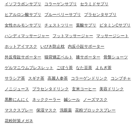
イソフラボンサプリ
コラーゲンサプリ
セラミドサプリ
ヒアルロン酸サプリ
ブルーベリーサプリ
プラセンタサプリ
女性ホルモンサプリ
チェストツリー
葉酸サプリ
ビタミンCサプリ
ハンディマッサージャー
フットマッサージャー
マッサージシート
ホットアイマスク
いびき防止枕
内反小趾サポーター
外反母趾サポーター
猫背矯正ベルト
膝サポーター
骨盤ショーツ
ゲルマニウムブレスレット
ごぼう茶
なた豆茶
よもぎ茶
サラシア茶
スギナ茶
高麗人参茶
コラーゲンドリンク
コンブチャ
ノニジュース
プラセンタドリンク
玄米コーヒー
美容ドリンク
黒酢にんにく
ネッククーラー
鍼シール
ノーズマスク
マスクスプレー
保湿マスク
洗眼薬
花粉ブロックスプレー
花粉対策メガネ