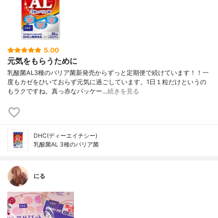
5.00
元気をもらうために
乳酸菌AL3種のバリア菌新発売からずっと定期便で続けています！！一
度もカゼをひいておらず元気に過ごしています。1日１粒だけというの
もラクですね。真っ赤なパッケー…
続きを見る
DHC(ディーエイチシー)
乳酸菌AL 3種のバリア菌
にる