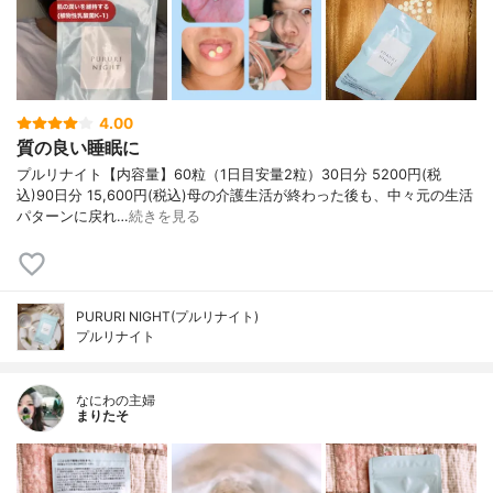
4.00
質の良い睡眠に
プルリナイト【内容量】60粒（1日目安量2粒）30日分 5200円(税
込)90日分 15,600円(税込)母の介護生活が終わった後も、中々元の生活
パターンに戻れ…
続きを見る
PURURI NIGHT(プルリナイト)
プルリナイト
なにわの主婦
まりたそ