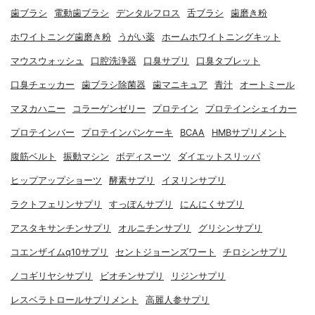
歯ブラシ
電動歯ブラシ
デンタルフロス
舌ブラシ
歯磨き粉
ホワイトニング歯磨き粉
うがい薬
ホームホワイトニングキット
マウスウォッシュ
口腔洗浄器
口臭サプリ
口臭タブレット
口臭チェッカー
歯ブラシ除菌器
歯マニキュア
青汁
オートミール
マヌカハニー
コラーゲンゼリー
プロテイン
プロテインシェイカー
プロテインバー
プロテインパンケーキ
BCAA
HMBサプリメント
腹筋ベルト
振動マシン
ボディスーツ
ダイエットスリッパ
ヒップアップショーツ
酵素サプリ
イヌリンサプリ
ラクトフェリンサプリ
すっぽんサプリ
にんにくサプリ
アスタキサンチンサプリ
オルニチンサプリ
グリシンサプリ
コエンザイムq10サプリ
セントジョーンズワート
チロシンサプリ
ノコギリヤシサプリ
ビオチンサプリ
リジンサプリ
レスベラトロールサプリメント
高麗人参サプリ