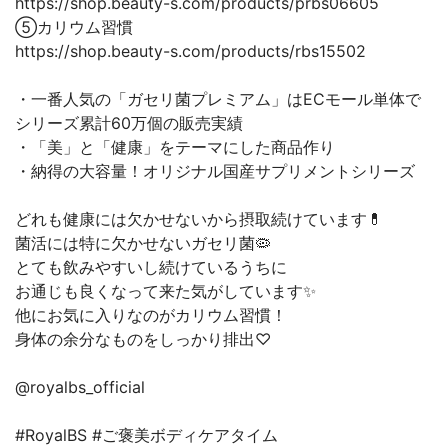
https://shop.beauty-s.com/products/prbs06605
⑤カリウム習慣
https://shop.beauty-s.com/products/rbs15502
・一番人気の「ガセリ菌プレミアム」はECモール単体で
シリーズ累計60万個の販売実績
・「美」と「健康」をテーマにした商品作り
・納得の大容量！オリジナル国産サプリメントシリーズ
どれも健康には欠かせないから摂取続けています💊
菌活には特に欠かせないガセリ菌🦠
とても飲みやすいし続けているうちに
お通じも良くなって来た気がしています✨
他にお気に入りなのがカリウム習慣！
身体の余分なものをしっかり排出♡
@royalbs_official
#RoyalBS #ご褒美ボディケアタイム