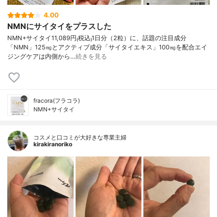
4.00
NMNにサイタイをプラスした
NMN+サイタイ11,089円₍税込₎1日分（2粒）に、話題の注目成分
「NMN」125㎎とアクティブ成分「サイタイエキス」100㎎を配合エイ
ジングケアは内側から…
続きを見る
fracora(フラコラ)
NMN+サイタイ
コスメと口コミが大好きな専業主婦
kirakiranoriko