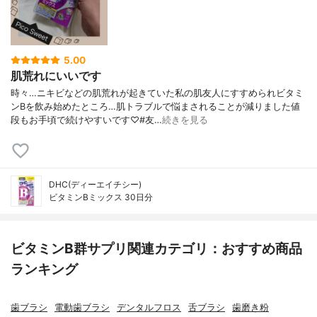
5.00
肌荒れにいいです
時々…ニキビなどの肌荒れが起きていた私の肌友人にすすめられビタミ
ンBを飲み始めたところ…肌トラブルで悩まされることが減りました値
段もお手頃で続けやすいです♡#友…
続きを見る
DHC(ディーエイチシー)
ビタミンBミックス 30日分
ビタミンB群サプリ関連カテゴリ：おすすめ商品
ランキング
歯ブラシ
電動歯ブラシ
デンタルフロス
舌ブラシ
歯磨き粉