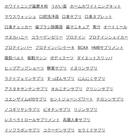
ホワイトニング歯磨き粉
うがい薬
ホームホワイトニングキット
マウスウォッシュ
口腔洗浄器
口臭サプリ
口臭タブレット
口臭チェッカー
歯ブラシ除菌器
歯マニキュア
青汁
オートミール
マヌカハニー
コラーゲンゼリー
プロテイン
プロテインシェイカー
プロテインバー
プロテインパンケーキ
BCAA
HMBサプリメント
腹筋ベルト
振動マシン
ボディスーツ
ダイエットスリッパ
ヒップアップショーツ
酵素サプリ
イヌリンサプリ
ラクトフェリンサプリ
すっぽんサプリ
にんにくサプリ
アスタキサンチンサプリ
オルニチンサプリ
グリシンサプリ
コエンザイムq10サプリ
セントジョーンズワート
チロシンサプリ
ノコギリヤシサプリ
ビオチンサプリ
リジンサプリ
レスベラトロールサプリメント
高麗人参サプリ
イソフラボンサプリ
コラーゲンサプリ
セラミドサプリ