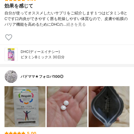
効果を感じて
自分が使ってオススメしたいサプリをご紹介します１つはビタミンBと
Cです口内炎ができやすく唇も乾燥しやすい体質なので、皮膚や粘膜の
バリア機能を高めるためにDHCの…
続きを見る
DHC(ディーエイチシー)
ビタミンBミックス 30日分
バドママ★フォロバ100◎
5.00