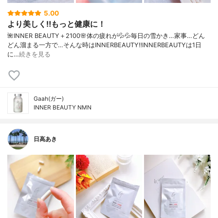
5.00
より美しく‼️もっと健康に！
🌺INNER BEAUTY＋2100🌸体の疲れが💦💦毎日の雪かき…家事…どん
どん溜まる一方で…そんな時はINNERBEAUTY‼️INNERBEAUTYは1日
に…
続きを見る
Gaah(ガー)
INNER BEAUTY NMN
日高あき