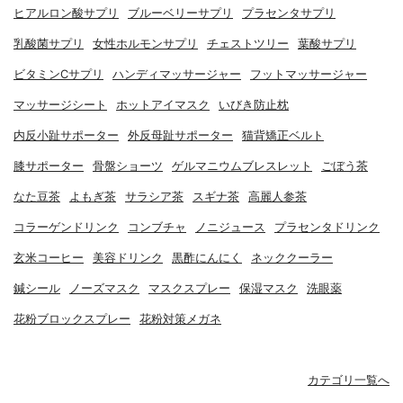
ヒアルロン酸サプリ
ブルーベリーサプリ
プラセンタサプリ
乳酸菌サプリ
女性ホルモンサプリ
チェストツリー
葉酸サプリ
ビタミンCサプリ
ハンディマッサージャー
フットマッサージャー
マッサージシート
ホットアイマスク
いびき防止枕
内反小趾サポーター
外反母趾サポーター
猫背矯正ベルト
膝サポーター
骨盤ショーツ
ゲルマニウムブレスレット
ごぼう茶
なた豆茶
よもぎ茶
サラシア茶
スギナ茶
高麗人参茶
コラーゲンドリンク
コンブチャ
ノニジュース
プラセンタドリンク
玄米コーヒー
美容ドリンク
黒酢にんにく
ネッククーラー
鍼シール
ノーズマスク
マスクスプレー
保湿マスク
洗眼薬
花粉ブロックスプレー
花粉対策メガネ
カテゴリ一覧へ