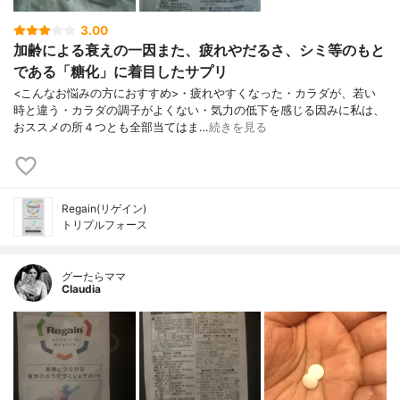
3.00
加齢による衰えの一因また、疲れやだるさ、シミ等のもと
である「糖化」に着目したサプリ
<こんなお悩みの方におすすめ>・疲れやすくなった・カラダが、若い
時と違う・カラダの調子がよくない・気力の低下を感じる因みに私は、
おススメの所４つとも全部当てはま…
続きを見る
Regain(リゲイン)
トリプルフォース
グーたらママ
Claudia