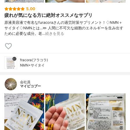
5.00
疲れが気になる方に絶対オススメなサプリ
原液美容液で有名なfuracoraさんの過労対策サプリメント！♢NMN＋
サイタイ♢NMNとは…✏️ 人間に不可欠な細胞のエネルギーを生み出す
ために必要な成分。老…
続きを見る
fracora(フラコラ)
NMN+サイタイ
会社員
マイピコブー