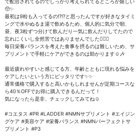
で配合されてるのでしっかり考えられてるところが嬉しい
🥺✨
最初は9粒も入ってるの!?!?と思ったんですが好きなタイミ
ングで水やぬるま湯で飲めるため、個人的に気分で朝、
昼、夜3粒ずつ分けて飲んだり一気に飲んだりしてたので
忘れにくいし全然苦ではありませんでした🙆‍♀️✨
毎日栄養バランスを考えた食事を摂るのは難しいため、サ
プリメントで手軽にケアができるのは助かります☺️🎶
最近疲れやすいと感じてる方、年齢とともに現れる悩みを
ケアしたいという方にピッタリです✨✨
通常価格で購入すると高いかもしれませんが定期コースな
ら40％OFFでお得に購入できるんだって！
気になったら是非、チェックしてみてね☺︎
#コエタス #PR #LADDER #NMNサプリメント #エイジン
グケア #美容ケア #栄養バランス #NMNパーフェクトサ
プリメント #P3