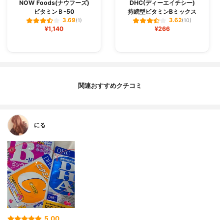
NOW Foods(ナウフーズ)
DHC(ディーエイチシー)
ビタミンＢ-50
持続型ビタミンBミックス
3.69
3.62
(1)
(10)
¥1,140
¥266
関連おすすめクチコミ
にる
5.00