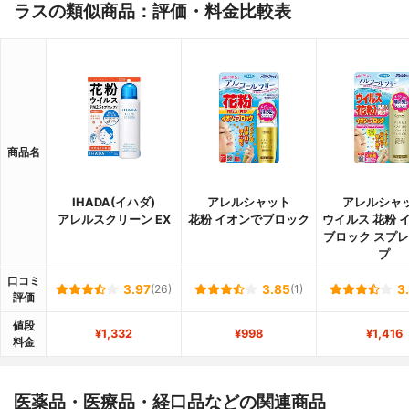
ラスの類似商品：評価・料金比較表
商品名
IHADA(イハダ)
アレルシャット
アレルシャ
アレルスクリーン EX
花粉 イオンでブロック
ウイルス 花粉 
ブロック スプ
プ
口コミ
3.97
(26)
3.85
(1)
3
評価
値段
¥1,332
¥998
¥1,416
料金
医薬品・医療品・経口品などの関連商品