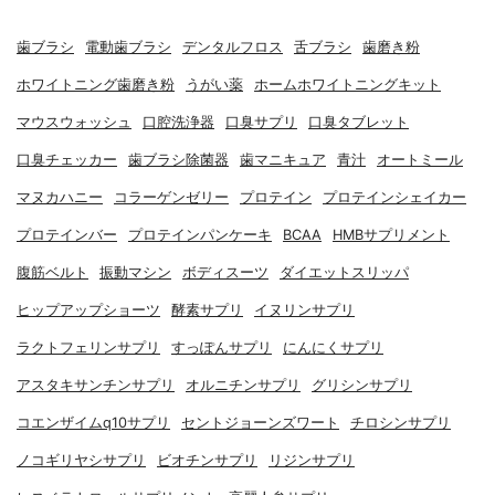
歯ブラシ
電動歯ブラシ
デンタルフロス
舌ブラシ
歯磨き粉
ホワイトニング歯磨き粉
うがい薬
ホームホワイトニングキット
マウスウォッシュ
口腔洗浄器
口臭サプリ
口臭タブレット
口臭チェッカー
歯ブラシ除菌器
歯マニキュア
青汁
オートミール
マヌカハニー
コラーゲンゼリー
プロテイン
プロテインシェイカー
プロテインバー
プロテインパンケーキ
BCAA
HMBサプリメント
腹筋ベルト
振動マシン
ボディスーツ
ダイエットスリッパ
ヒップアップショーツ
酵素サプリ
イヌリンサプリ
ラクトフェリンサプリ
すっぽんサプリ
にんにくサプリ
アスタキサンチンサプリ
オルニチンサプリ
グリシンサプリ
コエンザイムq10サプリ
セントジョーンズワート
チロシンサプリ
ノコギリヤシサプリ
ビオチンサプリ
リジンサプリ