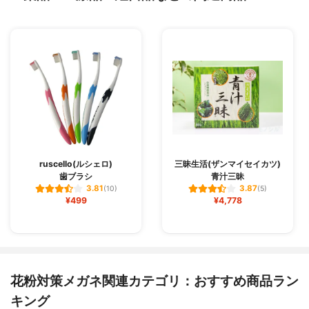
ruscello(ルシェロ)
三昧生活(ザンマイセイカツ)
歯ブラシ
青汁三昧
3.81
3.87
(10)
(5)
¥499
¥4,778
花粉対策メガネ関連カテゴリ：おすすめ商品ラン
キング