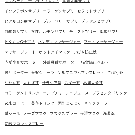
レスベラトロールサプリメント
高麗人参サプリ
イソフラボンサプリ
コラーゲンサプリ
セラミドサプリ
ヒアルロン酸サプリ
ブルーベリーサプリ
プラセンタサプリ
乳酸菌サプリ
女性ホルモンサプリ
チェストツリー
葉酸サプリ
ビタミンCサプリ
ハンディマッサージャー
フットマッサージャー
マッサージシート
ホットアイマスク
いびき防止枕
内反小趾サポーター
外反母趾サポーター
猫背矯正ベルト
膝サポーター
骨盤ショーツ
ゲルマニウムブレスレット
ごぼう茶
なた豆茶
よもぎ茶
サラシア茶
スギナ茶
高麗人参茶
コラーゲンドリンク
コンブチャ
ノニジュース
プラセンタドリンク
玄米コーヒー
美容ドリンク
黒酢にんにく
ネッククーラー
鍼シール
ノーズマスク
マスクスプレー
保湿マスク
洗眼薬
花粉ブロックスプレー