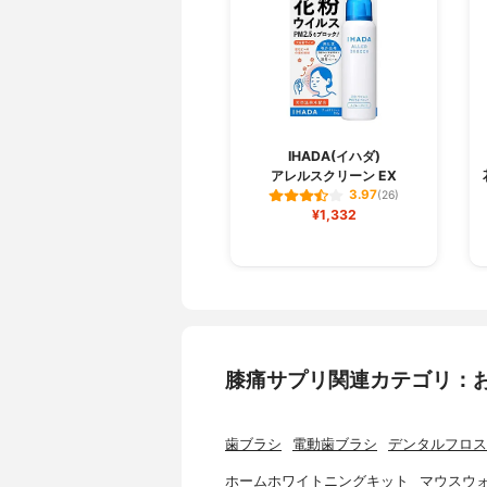
IHADA(イハダ)
アレルスクリーン EX
3.97
(26)
¥1,332
膝痛サプリ関連カテゴリ：
歯ブラシ
電動歯ブラシ
デンタルフロス
ホームホワイトニングキット
マウスウ