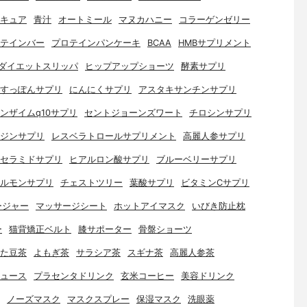
キュア
青汁
オートミール
マヌカハニー
コラーゲンゼリー
テインバー
プロテインパンケーキ
BCAA
HMBサプリメント
ダイエットスリッパ
ヒップアップショーツ
酵素サプリ
すっぽんサプリ
にんにくサプリ
アスタキサンチンサプリ
ンザイムq10サプリ
セントジョーンズワート
チロシンサプリ
ジンサプリ
レスベラトロールサプリメント
高麗人参サプリ
セラミドサプリ
ヒアルロン酸サプリ
ブルーベリーサプリ
ルモンサプリ
チェストツリー
葉酸サプリ
ビタミンCサプリ
ージャー
マッサージシート
ホットアイマスク
いびき防止枕
ー
猫背矯正ベルト
膝サポーター
骨盤ショーツ
た豆茶
よもぎ茶
サラシア茶
スギナ茶
高麗人参茶
ュース
プラセンタドリンク
玄米コーヒー
美容ドリンク
ノーズマスク
マスクスプレー
保湿マスク
洗眼薬