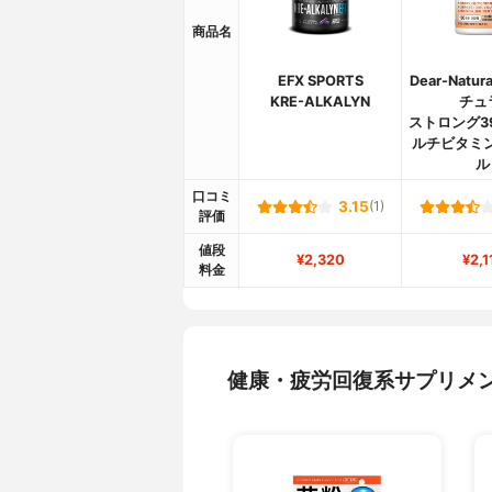
商品名
EFX SPORTS
Dear-Natu
KRE-ALKALYN
チュ
ストロング3
ルチビタミ
ル
口コミ
3.15
(1)
評価
値段
¥2,320
¥2,1
料金
健康・疲労回復系サプリメ