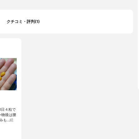
クチコミ・評判(1)
1日４粒で
い物後は腰
みも…
続