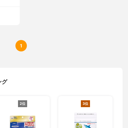
1
ング
2位
3位