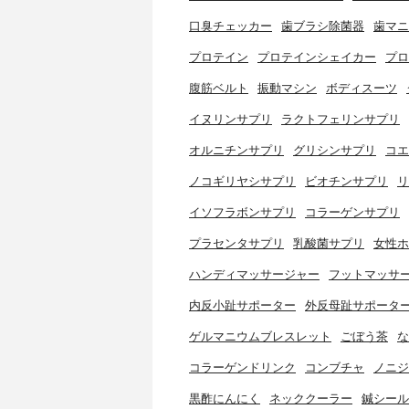
口臭チェッカー
歯ブラシ除菌器
歯マニ
プロテイン
プロテインシェイカー
プロ
腹筋ベルト
振動マシン
ボディスーツ
イヌリンサプリ
ラクトフェリンサプリ
オルニチンサプリ
グリシンサプリ
コエ
ノコギリヤシサプリ
ビオチンサプリ
リ
イソフラボンサプリ
コラーゲンサプリ
プラセンタサプリ
乳酸菌サプリ
女性ホ
ハンディマッサージャー
フットマッサ
内反小趾サポーター
外反母趾サポータ
ゲルマニウムブレスレット
ごぼう茶
な
コラーゲンドリンク
コンブチャ
ノニジ
黒酢にんにく
ネッククーラー
鍼シール