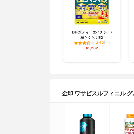
DHC(ディーエイチシー)
極らくらくEX
3.62
(10)
¥1,282
金印 ワサビスルフィニル 