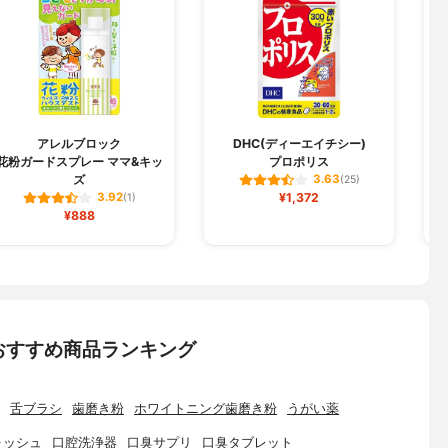
アレルブロック
DHC(ディーエイチシー)
花粉ガードスプレー ママ&キッ
プロポリス
ズ
3.63
(25)
¥1,372
3.92
(1)
¥888
おすすめ商品ランキング
舌ブラシ
歯磨き粉
ホワイトニング歯磨き粉
うがい薬
ォッシュ
口腔洗浄器
口臭サプリ
口臭タブレット