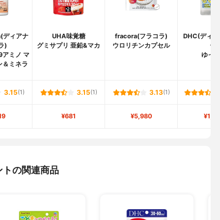
ra(ディアナ
UHA味覚糖
fracora(フラコラ)
DHC(ディ
ラ)
グミサプリ 亜鉛&マカ
ウロリチンカプセル
ー)
9アミノ マ
ゆっ
ン＆ミネラ
3.15
(1)
3.15
(1)
3.13
(1)
19
¥681
¥5,980
¥1,3
ントの関連商品