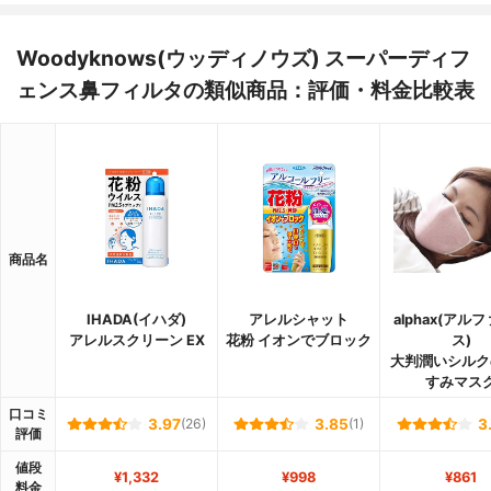
Woodyknows(ウッディノウズ) スーパーディフ
ェンス鼻フィルタの類似商品：評価・料金比較表
商品名
IHADA(イハダ)
アレルシャット
alphax(アル
アレルスクリーン EX
花粉 イオンでブロック
ス)
大判潤いシルク
すみマス
口コミ
3.97
(26)
3.85
(1)
3
評価
値段
¥1,332
¥998
¥861
料金