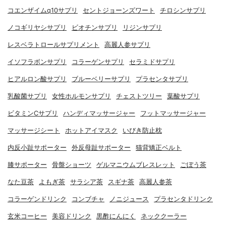
コエンザイムq10サプリ
セントジョーンズワート
チロシンサプリ
ノコギリヤシサプリ
ビオチンサプリ
リジンサプリ
レスベラトロールサプリメント
高麗人参サプリ
イソフラボンサプリ
コラーゲンサプリ
セラミドサプリ
ヒアルロン酸サプリ
ブルーベリーサプリ
プラセンタサプリ
乳酸菌サプリ
女性ホルモンサプリ
チェストツリー
葉酸サプリ
ビタミンCサプリ
ハンディマッサージャー
フットマッサージャー
マッサージシート
ホットアイマスク
いびき防止枕
内反小趾サポーター
外反母趾サポーター
猫背矯正ベルト
膝サポーター
骨盤ショーツ
ゲルマニウムブレスレット
ごぼう茶
なた豆茶
よもぎ茶
サラシア茶
スギナ茶
高麗人参茶
コラーゲンドリンク
コンブチャ
ノニジュース
プラセンタドリンク
玄米コーヒー
美容ドリンク
黒酢にんにく
ネッククーラー