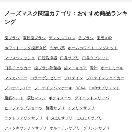
ノーズマスク関連カテゴリ：おすすめ商品ランキ
ング
歯ブラシ
電動歯ブラシ
デンタルフロス
舌ブラシ
歯磨き粉
ホワイトニング歯磨き粉
うがい薬
ホームホワイトニングキット
マウスウォッシュ
口腔洗浄器
口臭サプリ
口臭タブレット
口臭チェッカー
歯ブラシ除菌器
歯マニキュア
青汁
オートミール
マヌカハニー
コラーゲンゼリー
プロテイン
プロテインシェイカー
プロテインバー
プロテインパンケーキ
BCAA
HMBサプリメント
腹筋ベルト
振動マシン
ボディスーツ
ダイエットスリッパ
ヒップアップショーツ
酵素サプリ
イヌリンサプリ
ラクトフェリンサプリ
すっぽんサプリ
にんにくサプリ
アスタキサンチンサプリ
オルニチンサプリ
グリシンサプリ