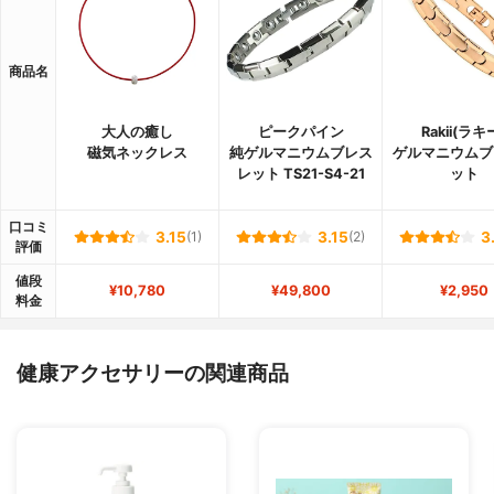
商品名
大人の癒し
ピークパイン
Rakii(ラキ
磁気ネックレス
純ゲルマニウムブレス
ゲルマニウムブ
レット TS21-S4-21
ット
口コミ
3.15
(1)
3.15
(2)
3
評価
値段
¥10,780
¥49,800
¥2,950
料金
健康アクセサリーの関連商品