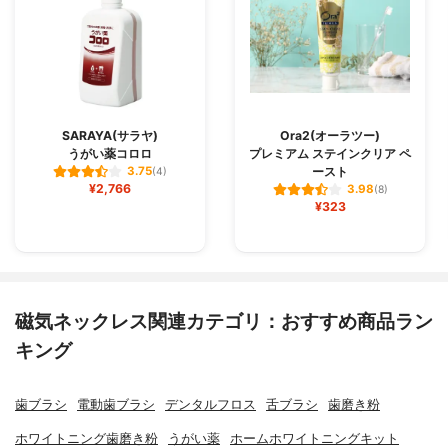
SARAYA(サラヤ)
Ora2(オーラツー)
うがい薬コロロ
プレミアム ステインクリア ペ
ースト
3.75
(4)
¥2,766
3.98
(8)
¥323
磁気ネックレス関連カテゴリ：おすすめ商品ラン
キング
歯ブラシ
電動歯ブラシ
デンタルフロス
舌ブラシ
歯磨き粉
ホワイトニング歯磨き粉
うがい薬
ホームホワイトニングキット