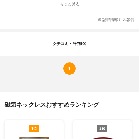
カラー展開
ブラック×ブラック、ブラック×ゴールド、
もっと見る
ブラック×シルバー
着け外しの場所
前
記載情報ミス報告
特徴
レディース、メンズ、スポーツ
その他の特徴
磁極の交互配列可、水洗い可
クチコミ・評判(0)
1
磁気ネックレスおすすめランキング
1位
2位