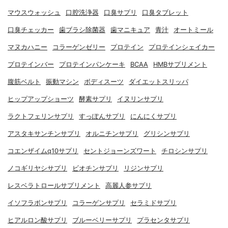
マウスウォッシュ
口腔洗浄器
口臭サプリ
口臭タブレット
口臭チェッカー
歯ブラシ除菌器
歯マニキュア
青汁
オートミール
マヌカハニー
コラーゲンゼリー
プロテイン
プロテインシェイカー
プロテインバー
プロテインパンケーキ
BCAA
HMBサプリメント
腹筋ベルト
振動マシン
ボディスーツ
ダイエットスリッパ
ヒップアップショーツ
酵素サプリ
イヌリンサプリ
ラクトフェリンサプリ
すっぽんサプリ
にんにくサプリ
アスタキサンチンサプリ
オルニチンサプリ
グリシンサプリ
コエンザイムq10サプリ
セントジョーンズワート
チロシンサプリ
ノコギリヤシサプリ
ビオチンサプリ
リジンサプリ
レスベラトロールサプリメント
高麗人参サプリ
イソフラボンサプリ
コラーゲンサプリ
セラミドサプリ
ヒアルロン酸サプリ
ブルーベリーサプリ
プラセンタサプリ