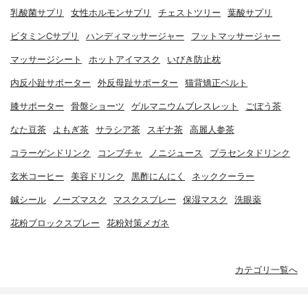
乳酸菌サプリ
女性ホルモンサプリ
チェストツリー
葉酸サプリ
ビタミンCサプリ
ハンディマッサージャー
フットマッサージャー
マッサージシート
ホットアイマスク
いびき防止枕
内反小趾サポーター
外反母趾サポーター
猫背矯正ベルト
膝サポーター
骨盤ショーツ
ゲルマニウムブレスレット
ごぼう茶
なた豆茶
よもぎ茶
サラシア茶
スギナ茶
高麗人参茶
コラーゲンドリンク
コンブチャ
ノニジュース
プラセンタドリンク
玄米コーヒー
美容ドリンク
黒酢にんにく
ネッククーラー
鍼シール
ノーズマスク
マスクスプレー
保湿マスク
洗眼薬
花粉ブロックスプレー
花粉対策メガネ
カテゴリ一覧へ