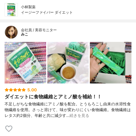
小林製薬
イージーファイバー ダイエット
会社員 / 美容モニター
みこ
5.00
ダイエットに食物繊維とアミノ酸を補給！！
不足しがちな食物繊維にアミノ酸を配合。とうもろこし由来の水溶性食
物繊維を使用。さっと溶けて、味が変わりにくい食物繊維。食物繊維は
レタス約2個分、年齢と共に減少す…
続きを見る