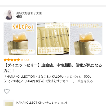
美容大好き女子大生
優亜
5.00
【ダイエットゼリー】血糖値、中性脂肪、便秘が気になる
方に！
『HANAKO LLECTION (はなこれ) KALOPoi (カロポイ)』 500g
(25g×20本)／3,564円 (税込)○難消化性デキストリ…
続きを見る
HANAKOLLECTION(ハナコレクション)