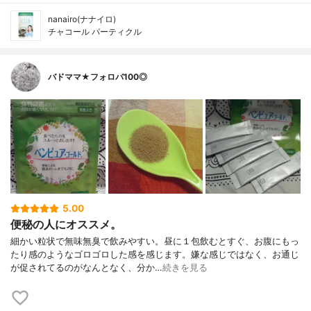
nanairo(ナナイロ)
チャコール パーティクル
バドママ★フォロバ100◎
5.00
便秘の人にオススメ。
細かい粒状で無味無臭で飲みやすい。昼に１包飲むとすぐ、お腹にもっ
たり感のようなゴロゴロした感を感じます。嫌な感じではなく、お通じ
が促されてるのがなんとなく、分か…
続きを見る