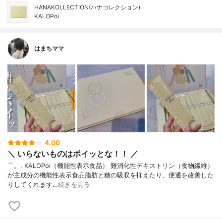
HANAKOLLECTION(ハナコレクション)
KALOPoi
はまちママ
4.00
＼ いらないものはポイッとな！！ ／
⌒。. KALOPoi（機能性表示食品） 難消化性デキストリン（食物繊維）
が主成分の機能性表示食品脂肪と糖の吸収を抑えたり、便通を改善した
りしてくれます…
続きを見る