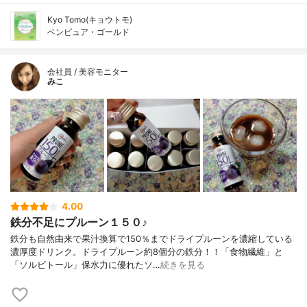
Kyo Tomo(キョウトモ)
ベンピュア・ゴールド
会社員 / 美容モニター
みこ
4.00
鉄分不足にプルーン１５０♪
鉄分も自然由来で果汁換算で150％までドライプルーンを濃縮している
濃厚度ドリンク。ドライプルーン約8個分の鉄分！！「食物繊維」と
「ソルビトール」保水力に優れたソ…
続きを見る