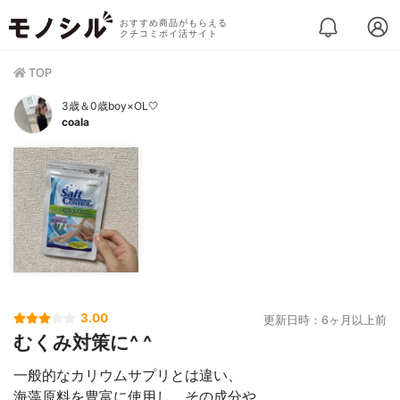
おすすめ商品がもらえる
クチコミポイ活サイト
TOP
3歳＆0歳boy×OL🤍
coala
3.00
更新日時：6ヶ月以上前
むくみ対策に^ ^
一般的なカリウムサプリとは違い、
海藻原料を豊富に使用し、その成分や