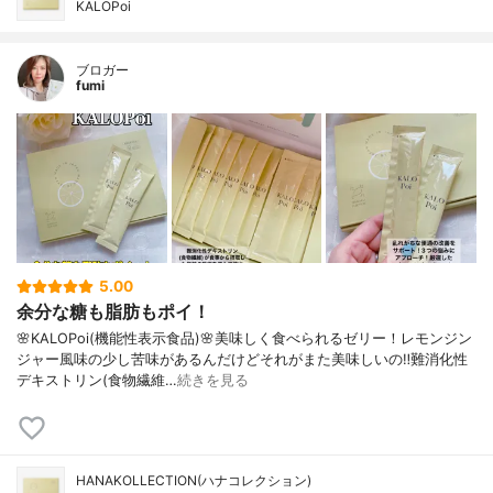
KALOPoi
ブロガー
fumi
5.00
余分な糖も脂肪もポイ！
🌸KALOPoi(機能性表示食品)🌸美味しく食べられるゼリー！レモンジン
ジャー風味の少し苦味があるんだけどそれがまた美味しいの‼️難消化性
デキストリン(食物繊維…
続きを見る
HANAKOLLECTION(ハナコレクション)