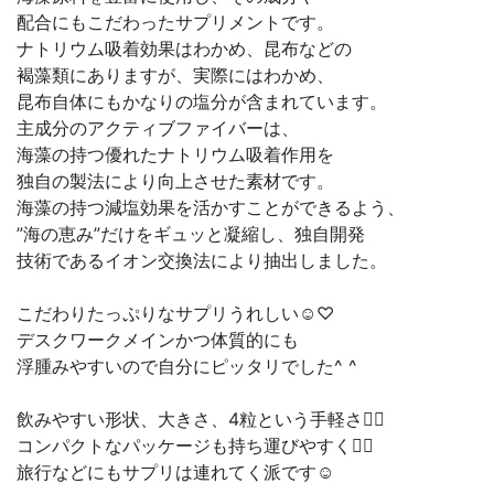
配合にもこだわったサプリメントです。
ナトリウム吸着効果はわかめ、昆布などの
褐藻類にありますが、実際にはわかめ、
昆布自体にもかなりの塩分が含まれています。
主成分のアクティブファイバーは、
海藻の持つ優れたナトリウム吸着作用を
独自の製法により向上させた素材です。
海藻の持つ減塩効果を活かすことができるよう、
”海の恵み”だけをギュッと凝縮し、独自開発
技術であるイオン交換法により抽出しました。
こだわりたっぷりなサプリうれしい☺️♡
デスクワークメインかつ体質的にも
浮腫みやすいので自分にピッタリでした^ ^
飲みやすい形状、大きさ、4粒という手軽さ🙆‍♀️
コンパクトなパッケージも持ち運びやすく🙆‍♀️
旅行などにもサプリは連れてく派です☺️