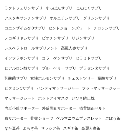
ラクトフェリンサプリ
すっぽんサプリ
にんにくサプリ
アスタキサンチンサプリ
オルニチンサプリ
グリシンサプリ
コエンザイムq10サプリ
セントジョーンズワート
チロシンサプリ
ノコギリヤシサプリ
ビオチンサプリ
リジンサプリ
レスベラトロールサプリメント
高麗人参サプリ
イソフラボンサプリ
コラーゲンサプリ
セラミドサプリ
ヒアルロン酸サプリ
ブルーベリーサプリ
プラセンタサプリ
乳酸菌サプリ
女性ホルモンサプリ
チェストツリー
葉酸サプリ
ビタミンCサプリ
ハンディマッサージャー
フットマッサージャー
マッサージシート
ホットアイマスク
いびき防止枕
内反小趾サポーター
外反母趾サポーター
猫背矯正ベルト
膝サポーター
骨盤ショーツ
ゲルマニウムブレスレット
ごぼう茶
なた豆茶
よもぎ茶
サラシア茶
スギナ茶
高麗人参茶