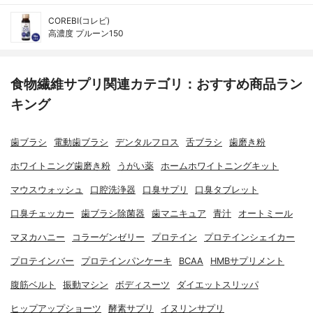
COREBI(コレビ)
高濃度 プルーン150
食物繊維サプリ関連カテゴリ：おすすめ商品ラン
キング
歯ブラシ
電動歯ブラシ
デンタルフロス
舌ブラシ
歯磨き粉
ホワイトニング歯磨き粉
うがい薬
ホームホワイトニングキット
マウスウォッシュ
口腔洗浄器
口臭サプリ
口臭タブレット
口臭チェッカー
歯ブラシ除菌器
歯マニキュア
青汁
オートミール
マヌカハニー
コラーゲンゼリー
プロテイン
プロテインシェイカー
プロテインバー
プロテインパンケーキ
BCAA
HMBサプリメント
腹筋ベルト
振動マシン
ボディスーツ
ダイエットスリッパ
ヒップアップショーツ
酵素サプリ
イヌリンサプリ