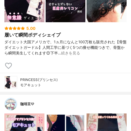
5.00
履いて瞬間ボディシェイプ
ダイエット大国アメリカで、1ヵ月になんと100万枚も販売された【骨盤
ダイエットガードル】人間工学に基づく5つの痩せ機能つきで、骨盤か
ら瞬間美生してくれます😊下半…
続きを見る
PRINCESS(プリンセス)
モアキュット
珈琲豆♡