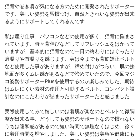
猫背や巻き肩が気になる方のために開発されたサポーター
です、美しい姿勢を習慣づけ、自然ときれいな姿勢が出来
るようにサポートしてくれるんです
私は座り仕事、パソコンなどの使用が多く、猫背に悩まさ
れています、時々背伸びなどしてリフレッシュをはかって
いますが、基本的に猫背なので一日の終わりにはぐったり
肩凝りや首凝りを感じます、実は今までも背筋矯正ベルト
など使用した事がありますが、締め付けがつらい、肌の接
地面が多くムレ感があるなどで諦めていたので、今回マジ
コ姿勢サポーターPlusを使用するのが楽しみでした、期待
はムレにくい素材の使用と可動するベルト、コンパクト設
計なのにこだわりが詰まったサポーターだと感じました
実際使用してみて嬉しいのは着脱が楽なのとベルトで微調
整が出来る事、どうしても姿勢のサポートなので慣れない
うちは違和感があるので短い時間で無理なくはじめ、徐々
に着用時間を増やしました、美しい姿勢は美容や健康にも