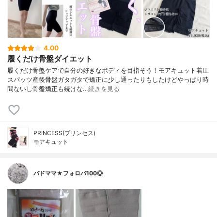
4.00
履くだけ骨盤ダイエット
履くだけ骨盤ケアで自分の好きなボディを目指そう！⁡⁡モアキュット着圧
スパッツ⁡⁡産後骨盤ガタガタで矯正に少し通ったりもしたけどやっぱり時
間ないし骨盤矯正も続けな…
続きを見る
PRINCESS(プリンセス)
モアキュット
バドママ★フォロバ100◎