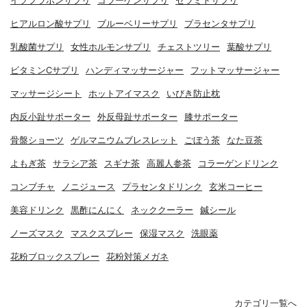
イソフラボンサプリ
コラーゲンサプリ
セラミドサプリ
ヒアルロン酸サプリ
ブルーベリーサプリ
プラセンタサプリ
乳酸菌サプリ
女性ホルモンサプリ
チェストツリー
葉酸サプリ
ビタミンCサプリ
ハンディマッサージャー
フットマッサージャー
マッサージシート
ホットアイマスク
いびき防止枕
内反小趾サポーター
外反母趾サポーター
膝サポーター
骨盤ショーツ
ゲルマニウムブレスレット
ごぼう茶
なた豆茶
よもぎ茶
サラシア茶
スギナ茶
高麗人参茶
コラーゲンドリンク
コンブチャ
ノニジュース
プラセンタドリンク
玄米コーヒー
美容ドリンク
黒酢にんにく
ネッククーラー
鍼シール
ノーズマスク
マスクスプレー
保湿マスク
洗眼薬
花粉ブロックスプレー
花粉対策メガネ
カテゴリ一覧へ