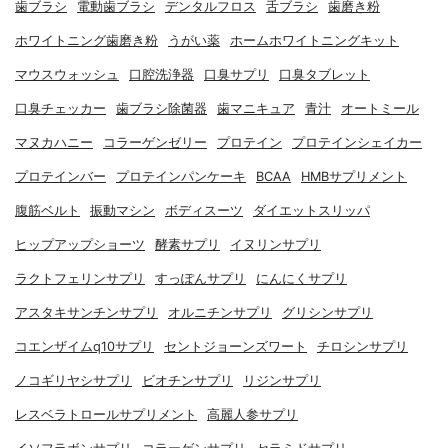
歯ブラシ
電動歯ブラシ
デンタルフロス
舌ブラシ
歯磨き粉
ホワイトニング歯磨き粉
うがい薬
ホームホワイトニングキット
マウスウォッシュ
口腔洗浄器
口臭サプリ
口臭タブレット
口臭チェッカー
歯ブラシ除菌器
歯マニキュア
青汁
オートミール
マヌカハニー
コラーゲンゼリー
プロテイン
プロテインシェイカー
プロテインバー
プロテインパンケーキ
BCAA
HMBサプリメント
腹筋ベルト
振動マシン
ボディスーツ
ダイエットスリッパ
ヒップアップショーツ
酵素サプリ
イヌリンサプリ
ラクトフェリンサプリ
すっぽんサプリ
にんにくサプリ
アスタキサンチンサプリ
オルニチンサプリ
グリシンサプリ
コエンザイムq10サプリ
セントジョーンズワート
チロシンサプリ
ノコギリヤシサプリ
ビオチンサプリ
リジンサプリ
レスベラトロールサプリメント
高麗人参サプリ