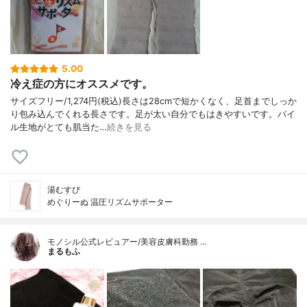
5.00
冷え症の方にオススメです。
サイズフリー/1,274円(税込)長さは28cmで短かくなく、足首までしっか
り包み込んでくれる長さです。足が太い自分でもはきやすいです。パイ
ル生地がとても肌当た…
続きを見る
湯むすび
めぐりーぬ 温圧リズムサポーター
モノシル公式レビュアー/美容皮膚科勤務 …
まるもふ