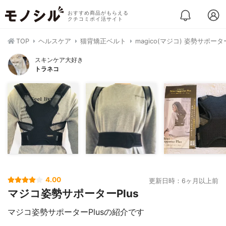
おすすめ商品がもらえる
クチコミポイ活サイト
TOP
ヘルスケア
猫背矯正ベルト
magico(マジコ) 姿勢サポー
スキンケア大好き
トラネコ
4.00
更新日時：6ヶ月以上前
マジコ姿勢サポーターPlus
マジコ姿勢サポーターPlusの紹介です