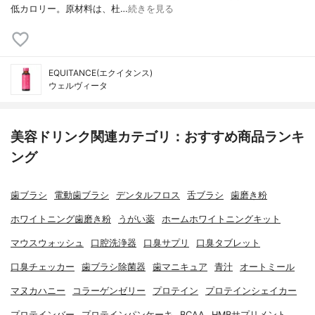
低カロリー。原材料は、杜…
続きを見る
EQUITANCE(エクイタンス)
ウェルヴィータ
美容ドリンク関連カテゴリ：おすすめ商品ランキ
ング
歯ブラシ
電動歯ブラシ
デンタルフロス
舌ブラシ
歯磨き粉
ホワイトニング歯磨き粉
うがい薬
ホームホワイトニングキット
マウスウォッシュ
口腔洗浄器
口臭サプリ
口臭タブレット
口臭チェッカー
歯ブラシ除菌器
歯マニキュア
青汁
オートミール
マヌカハニー
コラーゲンゼリー
プロテイン
プロテインシェイカー
プロテインバー
プロテインパンケーキ
BCAA
HMBサプリメント