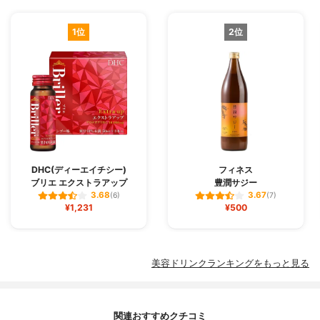
1位
2位
DHC(ディーエイチシー)
フィネス
ブリエ エクストラアップ
豊潤サジー
3.68
3.67
(6)
(7)
¥1,231
¥500
美容ドリンクランキングをもっと見る
関連おすすめクチコミ