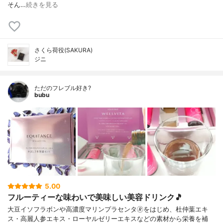
そん…
続きを見る
さくら荷役(SAKURA)
ジニ
ただのフレブル好き?
bubu
5.00
フルーティーな味わいで美味しい美容ドリンク🎵
大豆イソフラボンや高濃度マリンプラセンタ🄬をはじめ、杜仲葉エキ
ス・高麗人参エキス・ローヤルゼリーエキスなどの素材から栄養を補