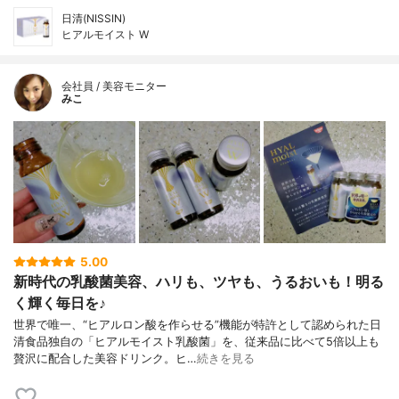
日清(NISSIN)
ヒアルモイスト W
会社員 / 美容モニター
みこ
5.00
新時代の乳酸菌美容、ハリも、ツヤも、うるおいも！明る
く輝く毎日を♪
世界で唯一、“ヒアルロン酸を作らせる”機能が特許として認められた日
清食品独自の「ヒアルモイスト乳酸菌」を、従来品に比べて5倍以上も
贅沢に配合した美容ドリンク。ヒ…
続きを見る