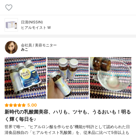
日清(NISSIN)
ヒアルモイスト W
会社員 / 美容モニター
みこ
5.00
新時代の乳酸菌美容、ハリも、ツヤも、うるおいも！明る
く輝く毎日を♪
世界で唯一、“ヒアルロン酸を作らせる”機能が特許として認められた日
清食品独自の「ヒアルモイスト乳酸菌」を、従来品に比べて5倍以上も