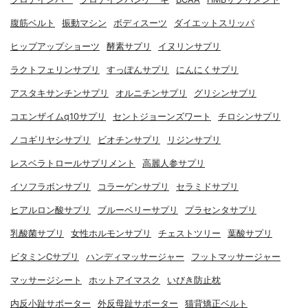
腹筋ベルト
振動マシン
ボディスーツ
ダイエットスリッパ
ヒップアップショーツ
酵素サプリ
イヌリンサプリ
ラクトフェリンサプリ
すっぽんサプリ
にんにくサプリ
アスタキサンチンサプリ
オルニチンサプリ
グリシンサプリ
コエンザイムq10サプリ
セントジョーンズワート
チロシンサプリ
ノコギリヤシサプリ
ビオチンサプリ
リジンサプリ
レスベラトロールサプリメント
高麗人参サプリ
イソフラボンサプリ
コラーゲンサプリ
セラミドサプリ
ヒアルロン酸サプリ
ブルーベリーサプリ
プラセンタサプリ
乳酸菌サプリ
女性ホルモンサプリ
チェストツリー
葉酸サプリ
ビタミンCサプリ
ハンディマッサージャー
フットマッサージャー
マッサージシート
ホットアイマスク
いびき防止枕
内反小趾サポーター
外反母趾サポーター
猫背矯正ベルト