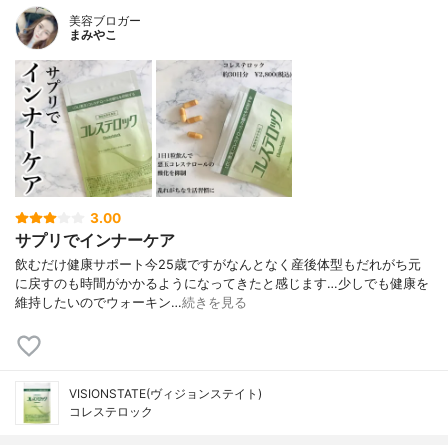
美容ブロガー
まみやこ
3.00
サプリでインナーケア
飲むだけ健康サポート⁡⁡今25歳ですがなんとなく産後体型もだれがち元
に戻すのも時間がかかるようになってきたと感じます…⁡⁡少しでも健康を
維持したいのでウォーキン…
続きを見る
VISIONSTATE(ヴィジョンステイト)
コレステロック