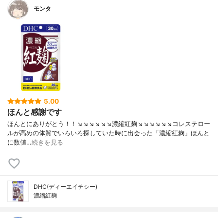
モンタ
5.00
ほんと感謝です
ほんとにありがとう！！↘️↘️↘️↘️↘️↘️濃縮紅麹↘️↘️↘️↘️↘️↘️コレステロー
ルが高めの体質でいろいろ探していた時に出会った「濃縮紅麹」ほんと
に数値…
続きを見る
DHC(ディーエイチシー)
濃縮紅麹