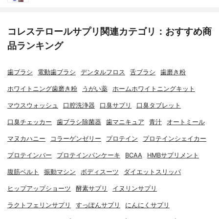
コレステロールサプリ関連カテゴリ：おすすめ商
品ランキング
歯ブラシ
電動歯ブラシ
デンタルフロス
舌ブラシ
歯磨き粉
ホワイトニング歯磨き粉
うがい薬
ホームホワイトニングキット
マウスウォッシュ
口腔洗浄器
口臭サプリ
口臭タブレット
口臭チェッカー
歯ブラシ除菌器
歯マニキュア
青汁
オートミール
マヌカハニー
コラーゲンゼリー
プロテイン
プロテインシェイカー
プロテインバー
プロテインパンケーキ
BCAA
HMBサプリメント
腹筋ベルト
振動マシン
ボディスーツ
ダイエットスリッパ
ヒップアップショーツ
酵素サプリ
イヌリンサプリ
ラクトフェリンサプリ
すっぽんサプリ
にんにくサプリ