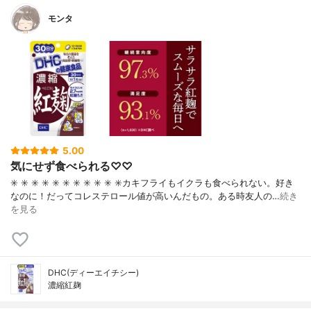
モンタ
5.00
気にせず食べられる♡♡
✳️ ✳️ ✳️ ✳️ ✳️ ✳️ ✳️ ✳️ ✳️ ✳️ ✳️カキフライもイクラも食べられない。好き
なのに！だってコレステロール値が高いんだもの。ある時友人の…
続き
を見る
DHC(ディーエイチシー)
濃縮紅麹