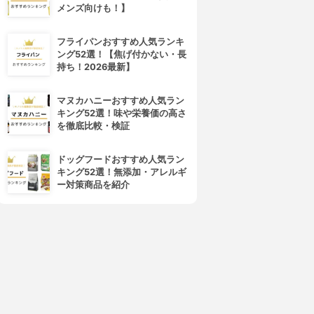
メンズ向けも！】
フライパンおすすめ人気ランキ
ング52選！【焦げ付かない・長
4位
5位
持ち！2026最新】
マヌカハニーおすすめ人気ラン
キング52選！味や栄養価の高さ
を徹底比較・検証
ドッグフードおすすめ人気ラン
キング52選！無添加・アレルギ
ー対策商品を紹介
eauty&Go(ビューティーアン
ハイチオール
ドゴー)
コラーゲンブライト
プリティーピンク
3.60
(2)
3.62
(1)
¥266
¥1,000