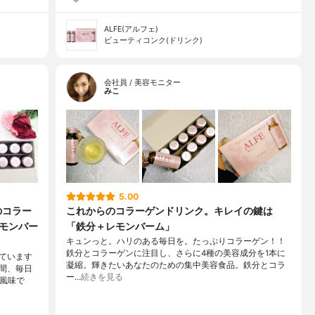
ALFE(アルフェ)
ビューティコンク(ドリンク)
会社員 / 美容モニター
みこ
5.00
のコラー
これからのコラーゲンドリンク。キレイの鍵は
レモンバー
「鉄分＋レモンバーム」
キュンっと。ハリのある毎日を。たっぷりコラーゲン！！
鉄分とコラーゲンに注目し、さらに4種の美容成分を1本に
ています
凝縮。輝きたいあなたのための集中美容食品。鉄分とコラ
間、毎日
ー…
続きを見る
ト風味で