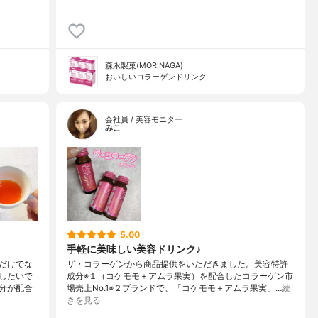
森永製菓(MORINAGA)
おいしいコラーゲンドリンク
会社員 / 美容モニター
みこ
5.00
手軽に美味しい美容ドリンク♪
だけでな
ザ・コラーゲンから商品提供をいただきました。美容特許
したいで
成分※１（コケモモ＋アムラ果実）を配合したコラーゲン市
分が配合
場売上No.1※２ブランドで、「コケモモ＋アムラ果実」…
続
きを見る