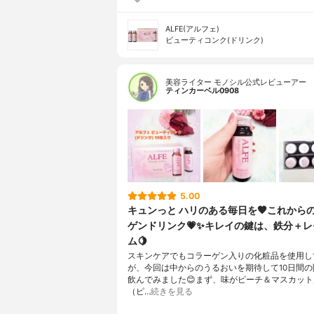
ALFE(アルフェ)
ビューティコンク(ドリンク)
美容ライター モノシル公式レビューアー
ティンカーベル0908
5.00
キュンっと ハリのある毎日を🧡これから
ゲンドリンク💗✨キレイの鍵は、鉄分＋
ム🍋
スキンケアでもコラーゲン入りの化粧品を使用し
が、今回は中からのうるおいを期待して10日間の
飲んでみました😊まず、味がピーチ＆マスカッ
（ピ…
続きを見る