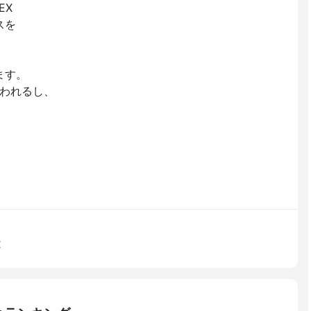
EX
スを
ます。
われるし、
X