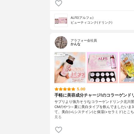
ALFE(アルフェ)
ビューティコンク(ドリンク)
アラフォー会社員
かんな
5.00
手軽に美容成分チャージ!のコラーゲンド
サプリより強力そう!なコラーゲンドリンク北川
CMのやつ～夏に美白タイプを飲んでましたいま
て、美白(+Lシステイン)と保湿(+セラミド)とこち
見る