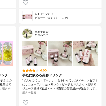
ALFE(アルフェ)
ビューティコンク(ドリンク)
専業主婦🍒´-
ちゃんあり
4.00
リンク
手軽に飲める美容ドリンク
景子さんの
“どんなに忙しくても、いつもキレイでいたい”をコンセプト
3種類出て
にリニューアルしたドリンク🥤ピーチとマスカット風味で
…
続きを
ジュース感覚で飲みやすく8酒類の美容成分が配合されて…
続きを見る