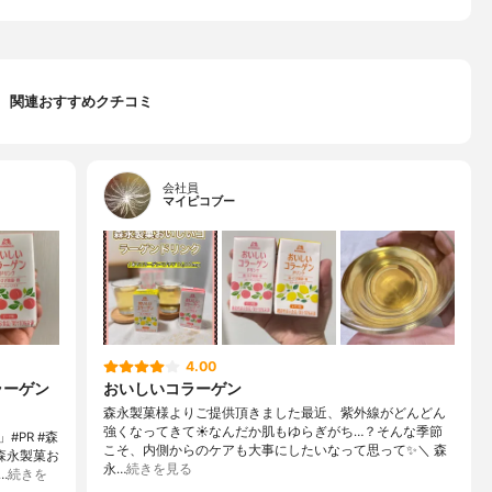
関連おすすめクチコミ
会社員
マイピコブー
4.00
ラーゲン
おいしいコラーゲン
森永製菓様よりご提供頂きました最近、紫外線がどんどん
強くなってきて☀なんだか肌もゆらぎがち…？そんな季節
PR #森
こそ、内側からのケアも大事にしたいなって思って✨＼ 森
森永製菓お
永…
続きを見る
…
続きを