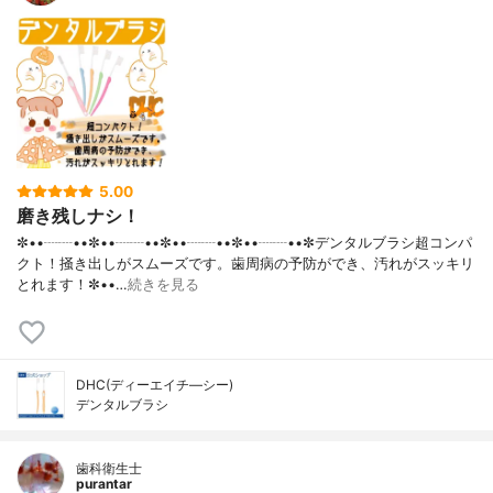
5.00
磨き残しナシ！
✼••┈┈••✼••┈┈••✼••┈┈••✼••┈┈••✼デンタルブラシ超コンパ
クト！掻き出しがスムーズです。歯周病の予防ができ、汚れがスッキリ
とれます！✼••…
続きを見る
DHC(ディーエイチ―シー)
デンタルブラシ
歯科衛生士
purantar