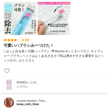
4.00
可愛いハブラシみーつけた！
\ ぱっと目を惹く可愛いハブラシ /⁡⁡💐#nonio #ノニオハブラシ タイプシ
ャープ⁡⁡⁡ブラシヘッドはよくある大きさで私は磨きやすさを重視するとヘ
ッドが小…
続きを見る
NONIO(ノニオ)
ハブラシ
cosme monitor / Trav…
kana_cafe_time