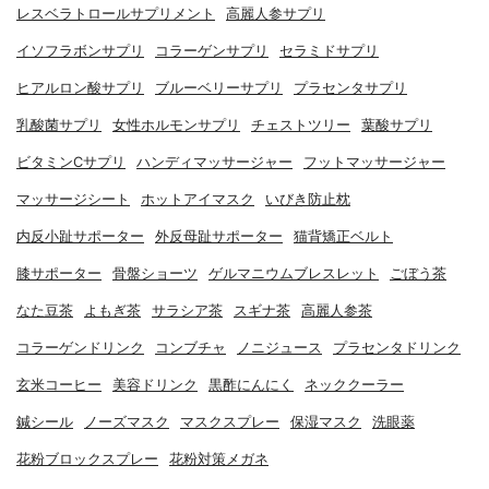
レスベラトロールサプリメント
高麗人参サプリ
イソフラボンサプリ
コラーゲンサプリ
セラミドサプリ
ヒアルロン酸サプリ
ブルーベリーサプリ
プラセンタサプリ
乳酸菌サプリ
女性ホルモンサプリ
チェストツリー
葉酸サプリ
ビタミンCサプリ
ハンディマッサージャー
フットマッサージャー
マッサージシート
ホットアイマスク
いびき防止枕
内反小趾サポーター
外反母趾サポーター
猫背矯正ベルト
膝サポーター
骨盤ショーツ
ゲルマニウムブレスレット
ごぼう茶
なた豆茶
よもぎ茶
サラシア茶
スギナ茶
高麗人参茶
コラーゲンドリンク
コンブチャ
ノニジュース
プラセンタドリンク
玄米コーヒー
美容ドリンク
黒酢にんにく
ネッククーラー
鍼シール
ノーズマスク
マスクスプレー
保湿マスク
洗眼薬
花粉ブロックスプレー
花粉対策メガネ