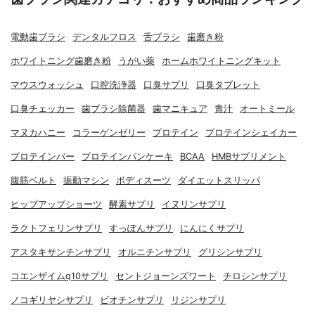
電動歯ブラシ
デンタルフロス
舌ブラシ
歯磨き粉
ホワイトニング歯磨き粉
うがい薬
ホームホワイトニングキット
マウスウォッシュ
口腔洗浄器
口臭サプリ
口臭タブレット
口臭チェッカー
歯ブラシ除菌器
歯マニキュア
青汁
オートミール
マヌカハニー
コラーゲンゼリー
プロテイン
プロテインシェイカー
プロテインバー
プロテインパンケーキ
BCAA
HMBサプリメント
腹筋ベルト
振動マシン
ボディスーツ
ダイエットスリッパ
ヒップアップショーツ
酵素サプリ
イヌリンサプリ
ラクトフェリンサプリ
すっぽんサプリ
にんにくサプリ
アスタキサンチンサプリ
オルニチンサプリ
グリシンサプリ
コエンザイムq10サプリ
セントジョーンズワート
チロシンサプリ
ノコギリヤシサプリ
ビオチンサプリ
リジンサプリ