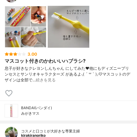
3.00
マスコット付きのかわいいハブラシ?
息子が好きなクレヨンしんちゃん にしてみた❤️他にもディズニープリ
ンセスとサンリオキャラクターズ があるよ⸜( ´ ꒳ ` )⸝♡︎マスコットのデ
ザインは全部で…
続きを見る
BANDAI(バンダイ)
みがきマス
コスメと口コミが大好きな専業主婦
kirakiranoriko