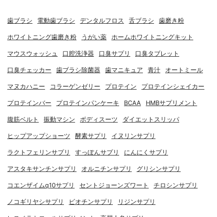
歯ブラシ
電動歯ブラシ
デンタルフロス
舌ブラシ
歯磨き粉
ホワイトニング歯磨き粉
うがい薬
ホームホワイトニングキット
マウスウォッシュ
口腔洗浄器
口臭サプリ
口臭タブレット
口臭チェッカー
歯ブラシ除菌器
歯マニキュア
青汁
オートミール
マヌカハニー
コラーゲンゼリー
プロテイン
プロテインシェイカー
プロテインバー
プロテインパンケーキ
BCAA
HMBサプリメント
腹筋ベルト
振動マシン
ボディスーツ
ダイエットスリッパ
ヒップアップショーツ
酵素サプリ
イヌリンサプリ
ラクトフェリンサプリ
すっぽんサプリ
にんにくサプリ
アスタキサンチンサプリ
オルニチンサプリ
グリシンサプリ
コエンザイムq10サプリ
セントジョーンズワート
チロシンサプリ
ノコギリヤシサプリ
ビオチンサプリ
リジンサプリ