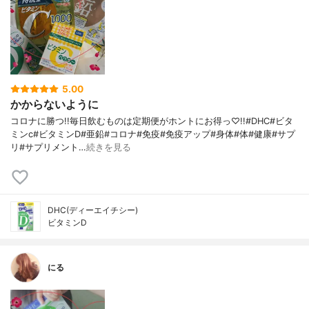
5.00
かからないように
コロナに勝つ!!毎日飲むものは定期便がホントにお得っ♡!!#DHC#ビタ
ミンc#ビタミンD#亜鉛#コロナ#免疫#免疫アップ#身体#体#健康#サプ
リ#サプリメント…
続きを見る
DHC(ディーエイチシー)
ビタミンD
にる