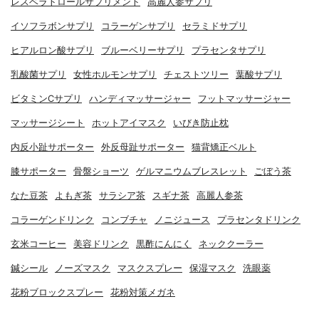
レスベラトロールサプリメント
高麗人参サプリ
イソフラボンサプリ
コラーゲンサプリ
セラミドサプリ
ヒアルロン酸サプリ
ブルーベリーサプリ
プラセンタサプリ
乳酸菌サプリ
女性ホルモンサプリ
チェストツリー
葉酸サプリ
ビタミンCサプリ
ハンディマッサージャー
フットマッサージャー
マッサージシート
ホットアイマスク
いびき防止枕
内反小趾サポーター
外反母趾サポーター
猫背矯正ベルト
膝サポーター
骨盤ショーツ
ゲルマニウムブレスレット
ごぼう茶
なた豆茶
よもぎ茶
サラシア茶
スギナ茶
高麗人参茶
コラーゲンドリンク
コンブチャ
ノニジュース
プラセンタドリンク
玄米コーヒー
美容ドリンク
黒酢にんにく
ネッククーラー
鍼シール
ノーズマスク
マスクスプレー
保湿マスク
洗眼薬
花粉ブロックスプレー
花粉対策メガネ