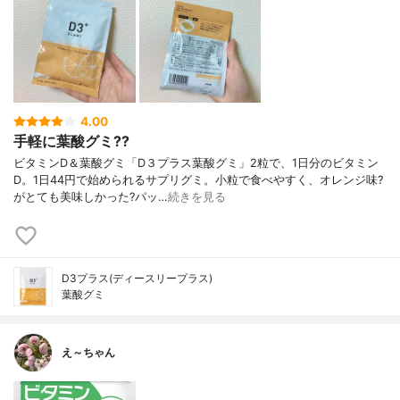
4.00
手軽に葉酸グミ??
ビタミンD＆葉酸グミ「D３プラス葉酸グミ」2粒で、1日分のビタミン
D。1日44円で始められるサプリグミ。小粒で食べやすく、オレンジ味?
がとても美味しかった?パッ…
続きを見る
D3プラス(ディースリープラス)
葉酸グミ
え～ちゃん