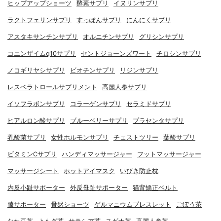
ヒップアップショーツ
酵素サプリ
イヌリンサプリ
ラクトフェリンサプリ
すっぽんサプリ
にんにくサプリ
アスタキサンチンサプリ
オルニチンサプリ
グリシンサプリ
コエンザイムq10サプリ
セントジョーンズワート
チロシンサプリ
ノコギリヤシサプリ
ビオチンサプリ
リジンサプリ
レスベラトロールサプリメント
高麗人参サプリ
イソフラボンサプリ
コラーゲンサプリ
セラミドサプリ
ヒアルロン酸サプリ
ブルーベリーサプリ
プラセンタサプリ
乳酸菌サプリ
女性ホルモンサプリ
チェストツリー
葉酸サプリ
ビタミンCサプリ
ハンディマッサージャー
フットマッサージャー
マッサージシート
ホットアイマスク
いびき防止枕
内反小趾サポーター
外反母趾サポーター
猫背矯正ベルト
膝サポーター
骨盤ショーツ
ゲルマニウムブレスレット
ごぼう茶