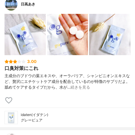
日高あき
3.00
口臭対策にこれ
主成分のブドウの葉エキスや、オーラバリア、シャンピニオンエキスな
ど、贅沢にエチケットケア成分を配合しているのが特徴のサプリだよ。
舐めてケアするタイプだから、水が…
続きを見る
idaten(イダテン)
グレーピュア