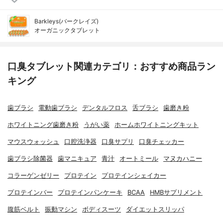
Barkleys(バークレイズ)
オーガニックタブレット
口臭タブレット関連カテゴリ：おすすめ商品ラン
キング
歯ブラシ
電動歯ブラシ
デンタルフロス
舌ブラシ
歯磨き粉
ホワイトニング歯磨き粉
うがい薬
ホームホワイトニングキット
マウスウォッシュ
口腔洗浄器
口臭サプリ
口臭チェッカー
歯ブラシ除菌器
歯マニキュア
青汁
オートミール
マヌカハニー
コラーゲンゼリー
プロテイン
プロテインシェイカー
プロテインバー
プロテインパンケーキ
BCAA
HMBサプリメント
腹筋ベルト
振動マシン
ボディスーツ
ダイエットスリッパ