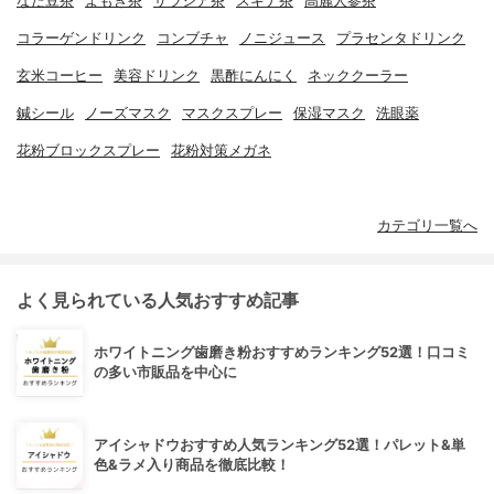
なた豆茶
よもぎ茶
サラシア茶
スギナ茶
高麗人参茶
コラーゲンドリンク
コンブチャ
ノニジュース
プラセンタドリンク
玄米コーヒー
美容ドリンク
黒酢にんにく
ネッククーラー
鍼シール
ノーズマスク
マスクスプレー
保湿マスク
洗眼薬
花粉ブロックスプレー
花粉対策メガネ
カテゴリ一覧へ
よく見られている人気おすすめ記事
ホワイトニング歯磨き粉おすすめランキング52選！口コミ
の多い市販品を中心に
アイシャドウおすすめ人気ランキング52選！パレット&単
色&ラメ入り商品を徹底比較！