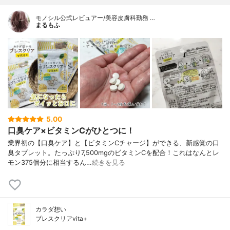
モノシル公式レビュアー/美容皮膚科勤務 …
まるもふ
5.00
口臭ケア×ビタミンCがひとつに！
業界初の【口臭ケア】と【ビタミンCチャージ】ができる、新感覚の口
臭タブレット。たっぷり7,500mgのビタミンCを配合！これはなんとレ
モン375個分に相当するん…
続きを見る
カラダ想い
ブレスクリアvita+