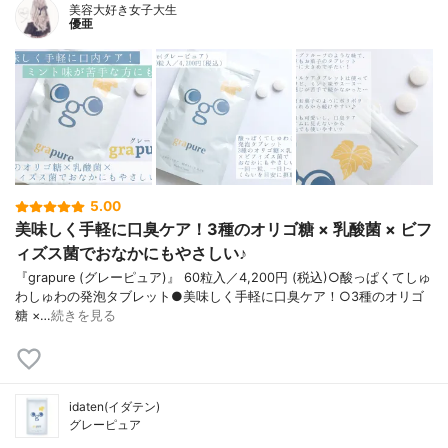
美容大好き女子大生
優亜
5.00
美味しく手軽に口臭ケア！3種のオリゴ糖 × 乳酸菌 × ビフ
ィズス菌でおなかにもやさしい♪
『grapure (グレーピュア)』 60粒入／4,200円 (税込)○酸っぱくてしゅ
わしゅわの発泡タブレット●美味しく手軽に口臭ケア！○3種のオリゴ
糖 ×…
続きを見る
idaten(イダテン)
グレーピュア