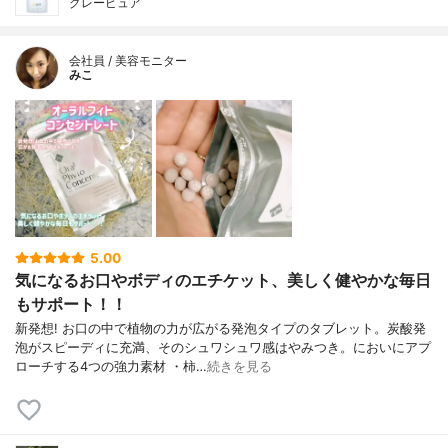
グレーピュア
会社員 / 美容モニター
みこ
5.00
気になるお口やボディのエチケット、美しく健やかな毎日
もサポート！！
新発想! お口の中で植物の力が広がる発泡タイプのタブレット。炭酸発
泡がスピーディに充満、そのシュワシュワ感はやみつき。においにアプ
ローチする4つの強力素材 ・柿…
続きを見る