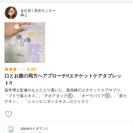
会社員 / 美容モニター
みこ
3.00
口とお腹の両方へアプローチ!!エチケットケアタブレッ
ト!!
薬学博士監修のもとたどり着いた、最高峰のエチケットケアサプリ。
「ブドウ葉エキス」,「デオアタックⓇ」,「オーラバリアⓇ」,「茶カ
テキン」、「シャンピニオンエキス…
続きを見る
idaten(イダテン)