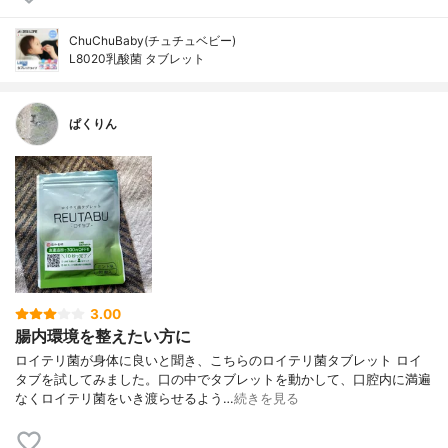
ChuChuBaby(チュチュベビー)
L8020乳酸菌 タブレット
ぱくりん
3.00
腸内環境を整えたい方に
ロイテリ菌が身体に良いと聞き、こちらのロイテリ菌タブレット ロイ
タブを試してみました。口の中でタブレットを動かして、口腔内に満遍
なくロイテリ菌をいき渡らせるよう…
続きを見る