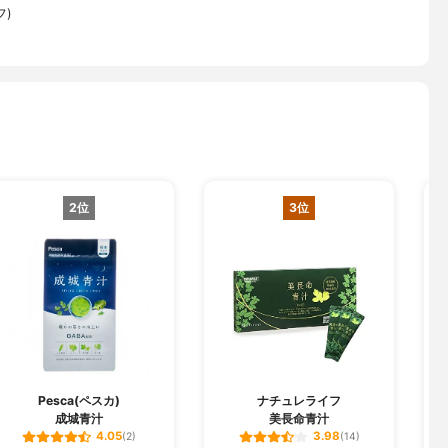
フ)
2位
3位
Pesca(ペスカ)
ナチュレライフ
成城青汁
美長命青汁
金
4.05
3.98
(2)
(14)