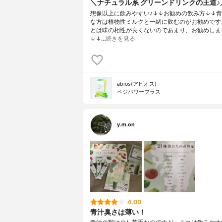
＼ナチュラル系 グリーンドリンクの王道♪
想像以上に飲みやすい♪↓↓お勧めの飲み方↓↓
な方は植物性ミルクと一緒に飲むのがお勧めです
とは味の相性が良くないのであまり、お勧めしま
↓↓…
続きを見る
abios(アビオス)
ベジパワープラス
y.m.on
4.00
青汁臭さは薄い！