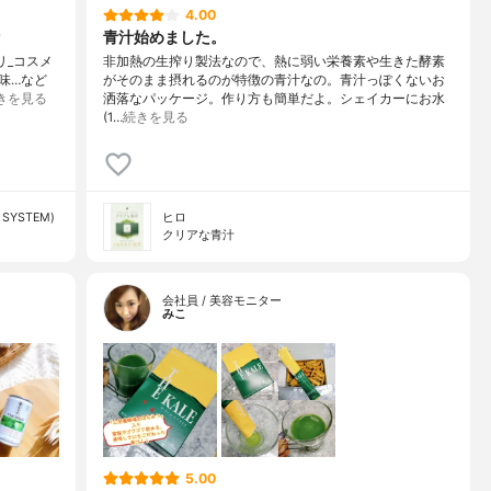
4.00
青汁始めました。
プリ_コスメ
非加熱の生搾り製法なので、熱に弱い栄養素や生きた酵素
味…など
がそのまま摂れるのが特徴の青汁なの。青汁っぽくないお
きを見る
洒落なパッケージ。作り方も簡単だよ。シェイカーにお水
(1…
続きを見る
SYSTEM)
ヒロ
クリアな青汁
会社員 / 美容モニター
みこ
5.00