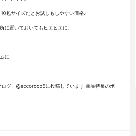
10包サイズだとお試しもしやすい価格♪
所に置いておいてもヒエヒエに。
ムに。
グ、@eccoroco5に投稿しています!商品特長のポ