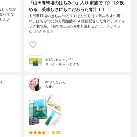
「山田養蜂場のはちみつ」入り 家族でゴクゴク飲
める、美味しさにもこだわった青汁！！
ろしくなか
食べてな
山田養蜂場のはちみつ入りでほんのり甘く飲みやすい青
しんど
汁。はちみつに加え乳酸菌を ４億個配合した青汁。スティ
ック個包装。1包で100㏄のお水と混ぜるだけ。サラサラ
な…
続きを見る
Q’SAI(キューサイ)
ザ・ケール + ハチミツ
サ…
何でもない人
たみ♪
4.00