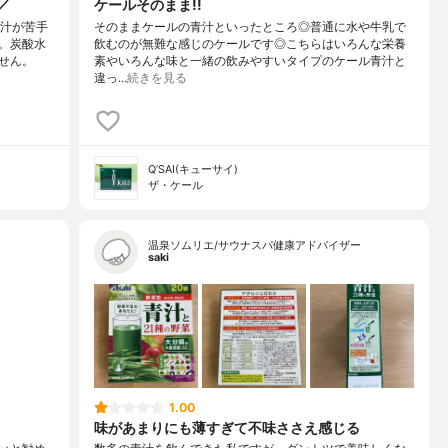
／
ケールそのまま!!
青汁が苦手
そのままケールの青汁といったところ◎普通に水や牛乳で
。炭酸水
飲むのが無難な感じのケールです◎こちらはいろんな栄養
せん。
素やいろんな味と一緒の飲みやすいタイプのケール青汁と
違っ…
続きを見る
Q’SAI(キューサイ)
ザ・ケール
温泉ソムリエ/サウナスパ健康アドバイザー
saki
1.00
味があまりにも薄すぎて不味ささえ感じる