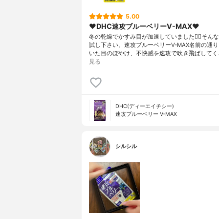
5.00
❤︎DHC速攻ブルーベリーV-MAX❤︎
冬の乾燥でかすみ目が加速していました😵‍💫そんな時
試し下さい。速攻ブルーベリーV-MAX名前の通
いた目のぼやけ、不快感を速攻で吹き飛ばしてく
見る
DHC(ディーエイチシー)
速攻ブルーベリー V-MAX
シルシル