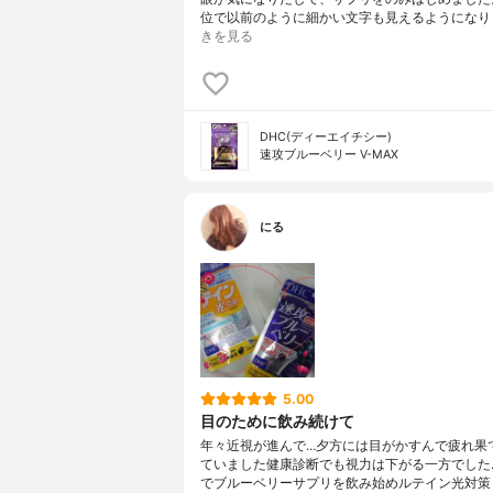
位で以前のように細かい文字も見えるようになり
きを見る
DHC(ディーエイチシー)
速攻ブルーベリー V-MAX
にる
5.00
目のために飲み続けて
年々近視が進んで…夕方には目がかすんで疲れ果
ていました健康診断でも視力は下がる一方でした
でブルーベリーサプリを飲み始めルテイン光対策