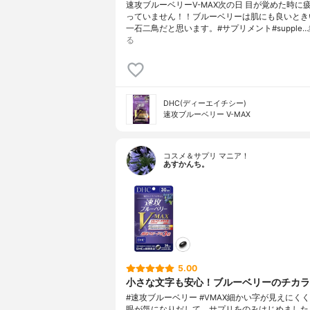
速攻ブルーベリーV-MAX次の日 目が覚めた時に
っていません！！ブルーベリーは肌にも良いとき
一石二鳥だと思います。#サプリメント#supple…
る
DHC(ディーエイチシー)
速攻ブルーベリー V-MAX
コスメ＆サプリ マニア！
あすかんち。
5.00
小さな文字も安心！ブルーベリーのチカラ
#速攻ブルーベリー #VMAX細かい字が見えにく
眼が気になりだして、サプリをのみはじめました