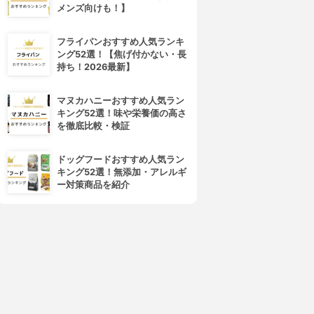
メンズ向けも！】
ogaland(オーガランド)
seedcoms(シードコムス)
ブルーベリー
ブルーベリー
3.15
3.15
(2)
(2)
フライパンおすすめ人気ランキ
¥840
¥890
ング52選！【焦げ付かない・長
持ち！2026最新】
マヌカハニーおすすめ人気ラン
キング52選！味や栄養価の高さ
を徹底比較・検証
ドッグフードおすすめ人気ラン
キング52選！無添加・アレルギ
ー対策商品を紹介