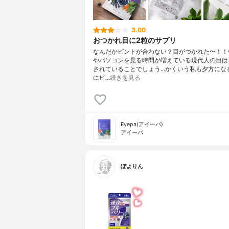
3.00
おつかれ目に2粒のサプリ
なんだかピントが合わない？目がつかれた〜！！
やパソコンを見る時間が増えている現代人の目は
されていることでしょう…かくいう私も夕方にな
にピ…
続きを見る
Eyepa(アイーパ)
アイーパ
ぽよりん