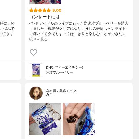
5.00
コンサートには
に...お
𖡼𖤣𖥧↟ アイドルのライブに行った際速攻ブルーベリーを購入
り、悩んで
しました！視界がクリアになり、推しの表情もペンライト
…
続きを
で輝いてる会場もすごくはっきりと楽しむことができた…
続きを見る
DHC(ディーエイチシー)
速攻ブルーベリー
会社員 / 美容モニター
みこ