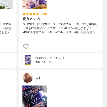
5.00
視力アップに
スマホ
毎日2粒だけで視力アップ！“速攻ブルーベリー”私が実感し
日々酷使
子供も飲み始め8ヶ月です！0.5→0.8に👀続けますよ！
るととく
#DHC #速攻ブルーベリー#ブルーベリー#視…
続きを見る
DHC(ディーエイチシー)
速攻ブルーベリー
にる