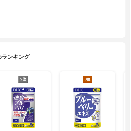
めランキング
2位
3位