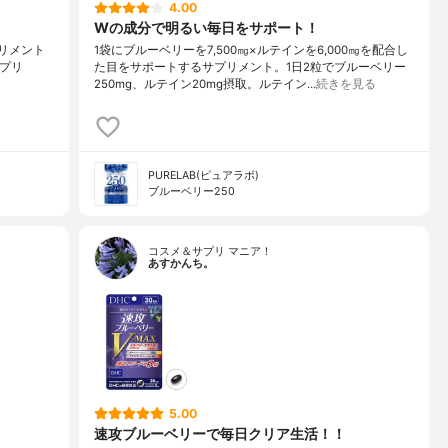
4.00
Wの成分で明るい毎日をサポート！
プリメント
1袋にブルーベリーを7,500㎎×ルテインを6,000㎎を配合し
サプリ
た目をサポートするサプリメント。1日2粒でブルーベリー
250mg、ルテイン20mg摂取。ルテイン…
続きを見る
PURELAB(ピュアラボ)
ブルーベリー250
コスメ＆サプリ マニア！
あすかんち。
5.00
速攻ブルーベリーで毎日クリア生活！！