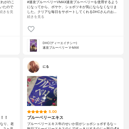
疲れがのこ
#速攻ブルーベリーVMAX速攻ブルーベリーを使用するよう
いたので
になってから、ボヤケ、ショボツキが気にならなくなりま
続きを見
した。クリアな毎日をサポートしてくれるDHCさんのお…
続きを見る
DHC(ディーエイチシー)
速攻ブルーベリー V-MAX
にる
5.00
！！
ブルーベリーエキス
くなり、老
ブルーベリーエキス年のせいか目がショボショボするな～
。２ヶ月
毎日ブルーベリーエキスのんですっきりするのじゃ👋😆💕#