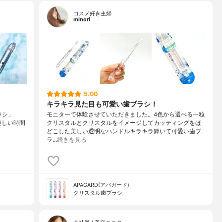
コスメ好き主婦
minori
5.00
キラキラ見た目も可愛い歯ブラシ！
ラシ」
モニターで体験させていただきました。4色から選べる一粒
ムが美しい時間
クリスタルとクリスタルをイメージしてカッティングをほ
どこした美しい透明なハンドルキラキラ輝いて可愛い歯ブ
ラ…
続きを見る
APAGARD(アパガード)
クリスタル歯ブラシ