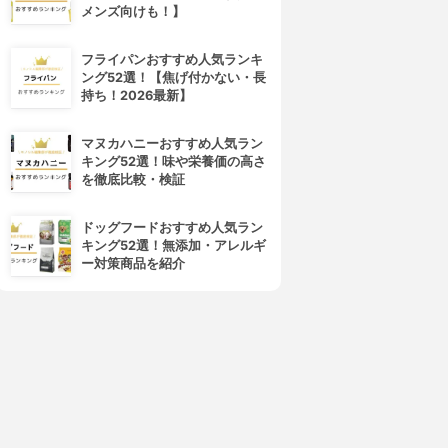
4位
5位
メンズ向けも！】
フライパンおすすめ人気ランキ
ング52選！【焦げ付かない・長
持ち！2026最新】
マヌカハニーおすすめ人気ラン
キング52選！味や栄養価の高さ
を徹底比較・検証
REACH(リーチ)
かなや刷子
歯ブラシ
馬毛歯ブラシ
ドッグフードおすすめ人気ラン
3.84
3.84
(2)
キング52選！無添加・アレルギ
¥214
¥1,089
ー対策商品を紹介