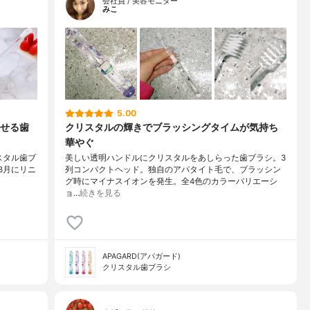
会社員 / 美容モニター
みこ
5.00
せる歯
クリスタルの輝きでブラッシングタイムが気持ち
華やぐ
リスタル歯ブ
美しい透明ハンドルにクリスタルをあしらった歯ブラシ。3
*3月にリニ
列コンパクトヘッド。独自のアパタイト毛で、ブラッシン
グ時にマイナスイオンを発生。全4色のカラーバリエーシ
ョ…
続きを見る
APAGARD(アパガード)
クリスタル歯ブラシ