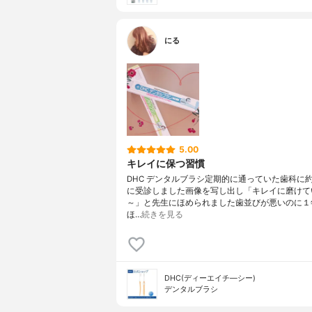
にる
5.00
キレイに保つ習慣
DHC デンタルブラシ定期的に通っていた歯科に
に受診しました画像を写し出し「キレイに磨けて
～」と先生にほめられました歯並びが悪いのに１
ほ…
続きを見る
DHC(ディーエイチ―シー)
デンタルブラシ