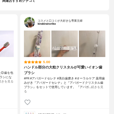
関連おすすめクチコミ
コスメと口コミが大好きな専業主婦
kirakiranoriko
5.00
ハンドル部分の大粒クリスタルが可愛いイオン歯
ブラシ
た😊歯を包
ラシにな
#PR #アパガードセレナ #美白歯磨き #オーラルケア 薬用歯
続きを見る
みがき『アパガードセレナ』と『アパガードクリスタル歯
ブラシ』をセットで使用しています。 『アパガ…
続きを見
る