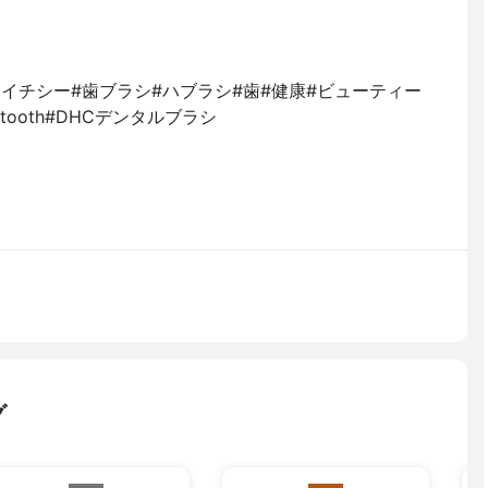
エイチシー#歯ブラシ#ハブラシ#歯#健康#ビューティー
rush#tooth#DHCデンタルブラシ
グ