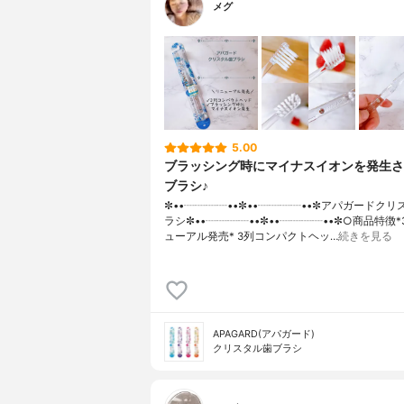
メグ
5.00
ブラッシング時にマイナスイオンを発生さ
ブラシ♪
✼••┈┈┈┈••✼••┈┈┈┈••✼アパガードク
ラシ✼••┈┈┈┈••✼••┈┈┈┈••✼○商品特徴
ューアル発売* 3列コンパクトヘッ…
続きを見る
APAGARD(アパガード)
クリスタル歯ブラシ