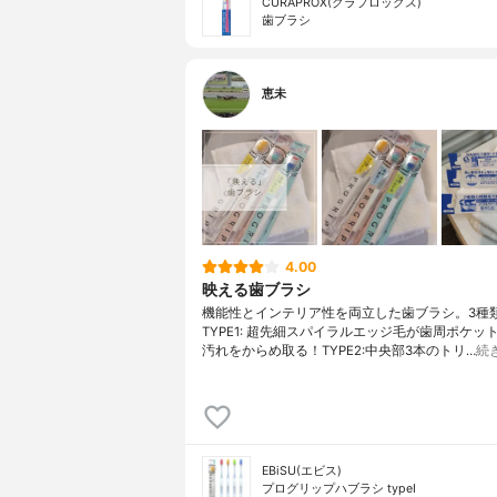
CURAPROX(クラプロックス)
歯ブラシ
恵未
4.00
映える歯ブラシ
機能性とインテリア性を両立した歯ブラシ。3種
TYPE1: 超先細スパイラルエッジ毛が歯周ポケッ
汚れをからめ取る！TYPE2:中央部3本のトリ…
続
EBiSU(エビス)
プログリップハブラシ typeⅠ