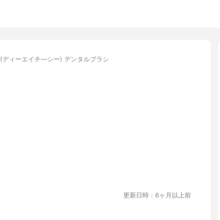
C(ディーエイチ―シー) デンタルブラシ
更新日時：6ヶ月以上前