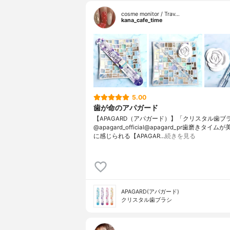
cosme monitor / Trav…
kana_cafe_time
5.00
歯が命のアパガード
【APAGARD（アパガード）】「クリスタル歯ブ
@apagard_official@apagard_pr歯磨きタイ
に感じられる【APAGAR…
続きを見る
APAGARD(アパガード)
クリスタル歯ブラシ