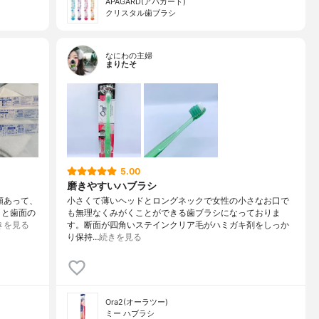
APAGARD(アパガード)
クリスタル歯ブラシ
なにわの主婦
まりたそ
5.00
磨きやすいハブラシ
類あって、
小さくて薄いヘッドとロングネックで女性の小さなお口で
トと歯面の
も無理なくみがくことができる歯ブラシになっておりま
きを見る
す。断面が四角いステインクリア毛がハミガキ剤をしっか
り保持…
続きを見る
Ora2(オーラツー)
ミー ハブラシ