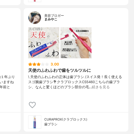
美容ブロガー
まみやこ
3.00
天使のふわふわで歯をツルツルに
約１年ぶり
\ 天使のふわふわの正体は歯ブラシ /⁡⁡スイス発！長く使える
いますね
スゴ腕歯ブラシ⁡⁡💐クラプロックスCS5460⁡⁡こちらの歯ブラ
年前と
シ、なんと驚くほどのブラシ部分の毛…
続きを見る
CURAPROX(クラプロックス)
歯ブラシ