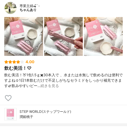
専業主婦🍒´-
ちゃんあり
4.00
飲む美活！♡
飲む美活！🍑1包1.5ｇ✖️30本入で 、水または水無しで飲めるのは便利で
すよね☺️1日1本飲むだけで不足しがちなセラミドをしっかり補充できま
す🌿飲みやすいピー…
続きを見る
STEP WORLD(ステップワールド)
潤姫桃子