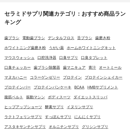
セラミドサプリ関連カテゴリ：おすすめ商品ラン
キング
歯ブラシ
電動歯ブラシ
デンタルフロス
舌ブラシ
歯磨き粉
ホワイトニング歯磨き粉
うがい薬
ホームホワイトニングキット
マウスウォッシュ
口腔洗浄器
口臭サプリ
口臭タブレット
口臭チェッカー
歯ブラシ除菌器
歯マニキュア
青汁
オートミール
マヌカハニー
コラーゲンゼリー
プロテイン
プロテインシェイカー
プロテインバー
プロテインパンケーキ
BCAA
HMBサプリメント
腹筋ベルト
振動マシン
ボディスーツ
ダイエットスリッパ
ヒップアップショーツ
酵素サプリ
イヌリンサプリ
ラクトフェリンサプリ
すっぽんサプリ
にんにくサプリ
アスタキサンチンサプリ
オルニチンサプリ
グリシンサプリ