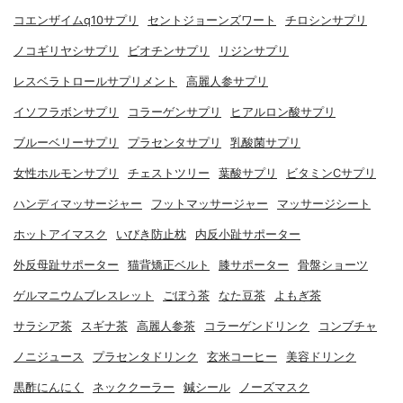
コエンザイムq10サプリ
セントジョーンズワート
チロシンサプリ
ノコギリヤシサプリ
ビオチンサプリ
リジンサプリ
レスベラトロールサプリメント
高麗人参サプリ
イソフラボンサプリ
コラーゲンサプリ
ヒアルロン酸サプリ
ブルーベリーサプリ
プラセンタサプリ
乳酸菌サプリ
女性ホルモンサプリ
チェストツリー
葉酸サプリ
ビタミンCサプリ
ハンディマッサージャー
フットマッサージャー
マッサージシート
ホットアイマスク
いびき防止枕
内反小趾サポーター
外反母趾サポーター
猫背矯正ベルト
膝サポーター
骨盤ショーツ
ゲルマニウムブレスレット
ごぼう茶
なた豆茶
よもぎ茶
サラシア茶
スギナ茶
高麗人参茶
コラーゲンドリンク
コンブチャ
ノニジュース
プラセンタドリンク
玄米コーヒー
美容ドリンク
黒酢にんにく
ネッククーラー
鍼シール
ノーズマスク