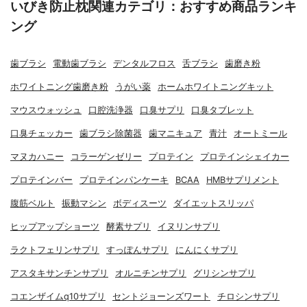
いびき防止枕関連カテゴリ：おすすめ商品ランキ
ング
歯ブラシ
電動歯ブラシ
デンタルフロス
舌ブラシ
歯磨き粉
ホワイトニング歯磨き粉
うがい薬
ホームホワイトニングキット
マウスウォッシュ
口腔洗浄器
口臭サプリ
口臭タブレット
口臭チェッカー
歯ブラシ除菌器
歯マニキュア
青汁
オートミール
マヌカハニー
コラーゲンゼリー
プロテイン
プロテインシェイカー
プロテインバー
プロテインパンケーキ
BCAA
HMBサプリメント
腹筋ベルト
振動マシン
ボディスーツ
ダイエットスリッパ
ヒップアップショーツ
酵素サプリ
イヌリンサプリ
ラクトフェリンサプリ
すっぽんサプリ
にんにくサプリ
アスタキサンチンサプリ
オルニチンサプリ
グリシンサプリ
コエンザイムq10サプリ
セントジョーンズワート
チロシンサプリ