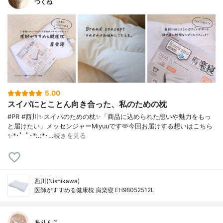
つくね
5.00
スイパにとことん向き合った、私のための枕
#PR #西川✨スイパのための枕✨「商品に込められた想いや魅力をもっ
と届けたい」メッセンジャーMiyuuです🫶今回お届けする想いはこちら
✨*･゜ﾟ･*:.:*･…
続きを見る
西川(Nishikawa)
医師がすすめる健康枕 肩楽寝 EH98052512L
ありんこ