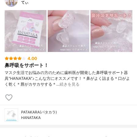
てぃ
4.00
鼻呼吸をサポート！
マスク生活でお悩みの方のために歯科医が開発した鼻呼吸サポート器
具"HANATAKA"♪こんな方にオススメです！＊鼻がよく詰まる＊口がよ
く乾く＊唇がカサカサする＊…
続きを見る
PATAKARA(パタカラ)
HANATAKA