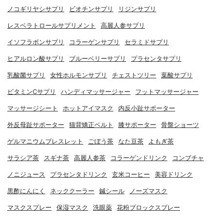
ノコギリヤシサプリ
ビオチンサプリ
リジンサプリ
レスベラトロールサプリメント
高麗人参サプリ
イソフラボンサプリ
コラーゲンサプリ
セラミドサプリ
ヒアルロン酸サプリ
ブルーベリーサプリ
プラセンタサプリ
乳酸菌サプリ
女性ホルモンサプリ
チェストツリー
葉酸サプリ
ビタミンCサプリ
ハンディマッサージャー
フットマッサージャー
マッサージシート
ホットアイマスク
内反小趾サポーター
外反母趾サポーター
猫背矯正ベルト
膝サポーター
骨盤ショーツ
ゲルマニウムブレスレット
ごぼう茶
なた豆茶
よもぎ茶
サラシア茶
スギナ茶
高麗人参茶
コラーゲンドリンク
コンブチャ
ノニジュース
プラセンタドリンク
玄米コーヒー
美容ドリンク
黒酢にんにく
ネッククーラー
鍼シール
ノーズマスク
マスクスプレー
保湿マスク
洗眼薬
花粉ブロックスプレー