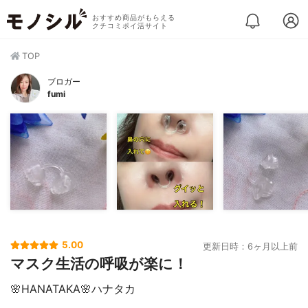
おすすめ商品がもらえる
クチコミポイ活サイト
TOP
ブロガー
fumi
5.00
更新日時：6ヶ月以上前
マスク生活の呼吸が楽に！
🌸HANATAKA🌸ハナタカ