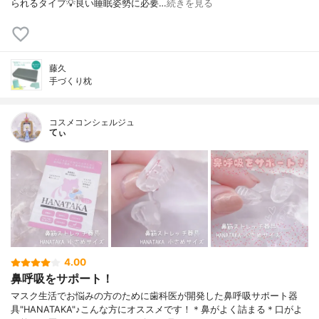
られるタイプ💡良い睡眠姿勢に必要…
続きを見る
藤久
手づくり枕
コスメコンシェルジュ
てぃ
4.00
鼻呼吸をサポート！
マスク生活でお悩みの方のために歯科医が開発した鼻呼吸サポート器
具"HANATAKA"♪こんな方にオススメです！＊鼻がよく詰まる＊口がよ