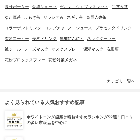
膝サポーター
骨盤ショーツ
ゲルマニウムブレスレット
ごぼう茶
なた豆茶
よもぎ茶
サラシア茶
スギナ茶
高麗人参茶
コラーゲンドリンク
コンブチャ
ノニジュース
プラセンタドリンク
玄米コーヒー
美容ドリンク
黒酢にんにく
ネッククーラー
鍼シール
ノーズマスク
マスクスプレー
保湿マスク
洗眼薬
花粉ブロックスプレー
花粉対策メガネ
カテゴリ一覧へ
よく見られている人気おすすめ記事
ホワイトニング歯磨き粉おすすめランキング52選！口コミ
の多い市販品を中心に