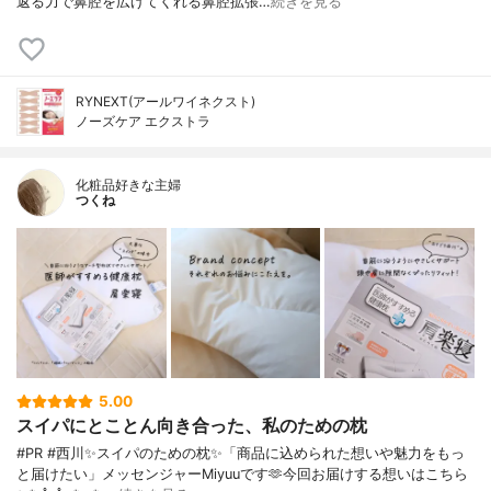
返る力で鼻腔を広げてくれる鼻腔拡張…
続きを見る
RYNEXT(アールワイネクスト)
ノーズケア エクストラ
化粧品好きな主婦
つくね
5.00
スイパにとことん向き合った、私のための枕
#PR #西川✨スイパのための枕✨「商品に込められた想いや魅力をもっ
と届けたい」メッセンジャーMiyuuです🫶今回お届けする想いはこちら