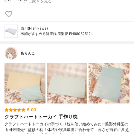
✨*･゜ﾟ･*:.:*･…
続きを見る
西川(Nishikawa)
医師がすすめる健康枕 肩楽寝 EH98052512L
ありんこ
5.00
クラフトハートトーカイ 手作り枕
クラフトハートトーカイの手づくり枕を使い始めてみた✨整形外科医の
山田朱織先生監修の枕！体格や寝具環境に合わせて、高さが自在に変え