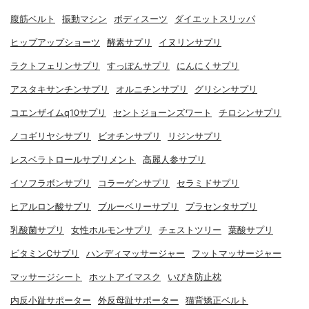
腹筋ベルト
振動マシン
ボディスーツ
ダイエットスリッパ
ヒップアップショーツ
酵素サプリ
イヌリンサプリ
ラクトフェリンサプリ
すっぽんサプリ
にんにくサプリ
アスタキサンチンサプリ
オルニチンサプリ
グリシンサプリ
コエンザイムq10サプリ
セントジョーンズワート
チロシンサプリ
ノコギリヤシサプリ
ビオチンサプリ
リジンサプリ
レスベラトロールサプリメント
高麗人参サプリ
イソフラボンサプリ
コラーゲンサプリ
セラミドサプリ
ヒアルロン酸サプリ
ブルーベリーサプリ
プラセンタサプリ
乳酸菌サプリ
女性ホルモンサプリ
チェストツリー
葉酸サプリ
ビタミンCサプリ
ハンディマッサージャー
フットマッサージャー
マッサージシート
ホットアイマスク
いびき防止枕
内反小趾サポーター
外反母趾サポーター
猫背矯正ベルト