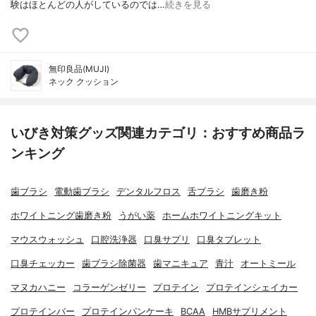
験はほとんどの人がしているのでは…
続きを見る
無印良品(MUJI)
ネック クッション
いびき対策グッズ関連カテゴリ：おすすめ商品ラ
ンキング
歯ブラシ
電動歯ブラシ
デンタルフロス
舌ブラシ
歯磨き粉
ホワイトニング歯磨き粉
うがい薬
ホームホワイトニングキット
マウスウォッシュ
口腔洗浄器
口臭サプリ
口臭タブレット
口臭チェッカー
歯ブラシ除菌器
歯マニキュア
青汁
オートミール
マヌカハニー
コラーゲンゼリー
プロテイン
プロテインシェイカー
プロテインバー
プロテインパンケーキ
BCAA
HMBサプリメント