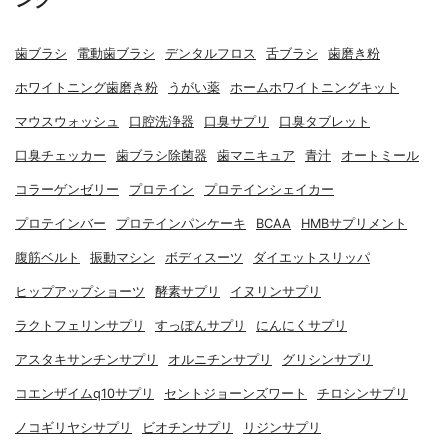
歯ブラシ
電動歯ブラシ
デンタルフロス
舌ブラシ
歯磨き粉
ホワイトニング歯磨き粉
うがい薬
ホームホワイトニングキット
マウスウォッシュ
口腔洗浄器
口臭サプリ
口臭タブレット
口臭チェッカー
歯ブラシ除菌器
歯マニキュア
青汁
オートミール
コラーゲンゼリー
プロテイン
プロテインシェイカー
プロテインバー
プロテインパンケーキ
BCAA
HMBサプリメント
腹筋ベルト
振動マシン
ボディスーツ
ダイエットスリッパ
ヒップアップショーツ
酵素サプリ
イヌリンサプリ
ラクトフェリンサプリ
すっぽんサプリ
にんにくサプリ
アスタキサンチンサプリ
オルニチンサプリ
グリシンサプリ
コエンザイムq10サプリ
セントジョーンズワート
チロシンサプリ
ノコギリヤシサプリ
ビオチンサプリ
リジンサプリ