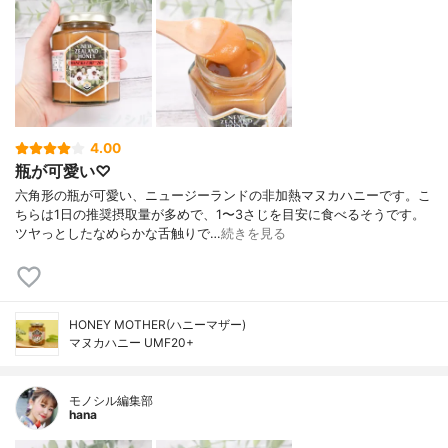
4.00
瓶が可愛い♡
六角形の瓶が可愛い、ニュージーランドの非加熱マヌカハニーです。こ
ちらは1日の推奨摂取量が多めで、1〜3さじを目安に食べるそうです。
ツヤっとしたなめらかな舌触りで…
続きを見る
HONEY MOTHER(ハニーマザー)
マヌカハニー UMF20+
モノシル編集部
hana