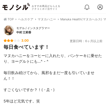
おすすめ商品がもらえる
クチコミポイ活サイト
TOP
ヘルスケア
マヌカハニー
Manuka Health(マヌカへルス)
モデル / インスタグラマー
中村 江莉香
3.00
更新日時：6ヶ月以上前
毎日食べています！
マヌカハニーをコーヒーに入れたり、パンケーキに乗せた
り、ヨーグルトにも…^ - ^
毎日飲み続けてから、風邪をまだ一度も引いていませ
ん！！
すごくないですか？！(・Д・)
5年ほど元気です。笑