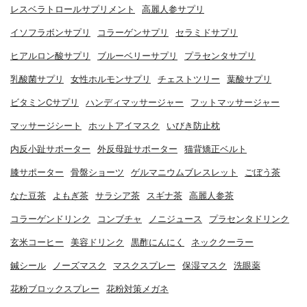
レスベラトロールサプリメント
高麗人参サプリ
イソフラボンサプリ
コラーゲンサプリ
セラミドサプリ
ヒアルロン酸サプリ
ブルーベリーサプリ
プラセンタサプリ
乳酸菌サプリ
女性ホルモンサプリ
チェストツリー
葉酸サプリ
ビタミンCサプリ
ハンディマッサージャー
フットマッサージャー
マッサージシート
ホットアイマスク
いびき防止枕
内反小趾サポーター
外反母趾サポーター
猫背矯正ベルト
膝サポーター
骨盤ショーツ
ゲルマニウムブレスレット
ごぼう茶
なた豆茶
よもぎ茶
サラシア茶
スギナ茶
高麗人参茶
コラーゲンドリンク
コンブチャ
ノニジュース
プラセンタドリンク
玄米コーヒー
美容ドリンク
黒酢にんにく
ネッククーラー
鍼シール
ノーズマスク
マスクスプレー
保湿マスク
洗眼薬
花粉ブロックスプレー
花粉対策メガネ