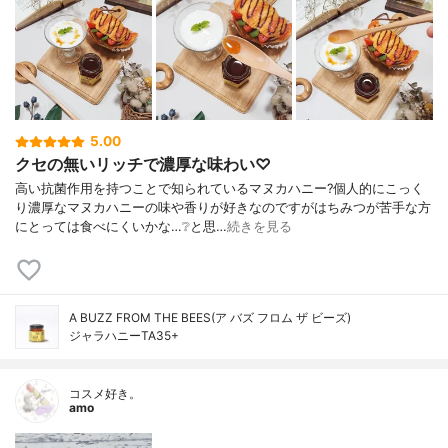
5.00
クセの無いリッチで濃厚な味わい♡
高い抗菌作用を持つことで知られているマヌカハニー?個人的にこっく
り濃厚なマヌカハニーの味や香りが好きなのですがはちみつが苦手な方
にとっては食べにくいかな…❔と思…
続きを見る
A BUZZ FROM THE BEES(ア バズ フロム ザ ビーズ)
ジャラハニーTA35+
コスメ好き。
amo