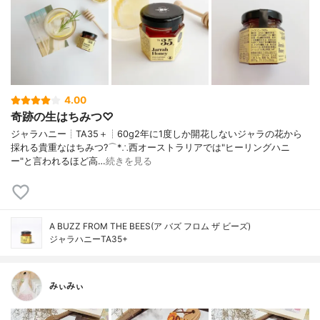
4.00
奇跡の生はちみつ♡
ジャラハニー┊︎TA35＋┊︎60g2年に1度しか開花しないジャラの花から
採れる貴重なはちみつ?⌒︎*∴西オーストラリアでは"ヒーリングハニ
ー"と言われるほど高…
続きを見る
A BUZZ FROM THE BEES(ア バズ フロム ザ ビーズ)
ジャラハニーTA35+
みぃみぃ