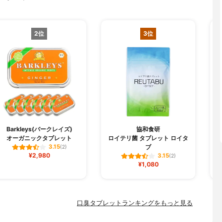
2位
3位
Barkleys(バークレイズ)
協和食研
オーガニックタブレット
ロイテリ菌 タブレット ロイタ
ブ
3.15
(2)
¥2,980
3.15
(2)
¥1,080
口臭タブレットランキングをもっと見る