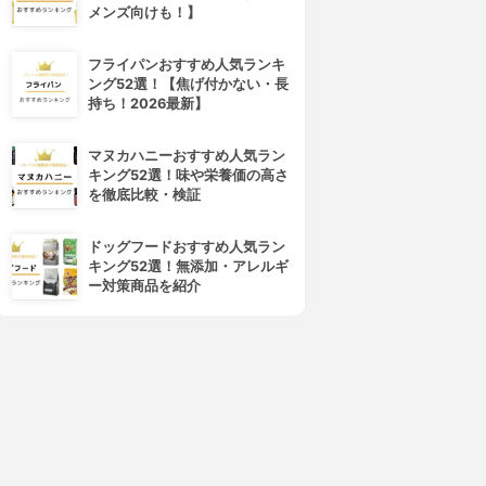
メンズ向けも！】
フライパンおすすめ人気ランキ
4位
5位
ング52選！【焦げ付かない・長
持ち！2026最新】
マヌカハニーおすすめ人気ラン
キング52選！味や栄養価の高さ
を徹底比較・検証
ドッグフードおすすめ人気ラン
キング52選！無添加・アレルギ
BRESMILE(ブレスマイル)
GUM(ガム)
ー対策商品を紹介
ブレスマイル
ウェルプラス 食べるオーラル
ヘルス タブレット
3.15
(2)
¥540
3.15
(2)
¥4,180