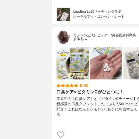
Leading LaB(リーディングラボ)
オーラルフィトコンセントレート
モノシル公式レビュアー/美容皮膚科勤務 
まるもふ
5.00
口臭ケア×ビタミンCがひとつに！
業界初の【口臭ケア】と【ビタミンCチャージ】
新感覚の口臭タブレット。たっぷり7,500mgのビ
配合！これはなんとレモン375個分に相当するん
る