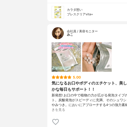
カラダ想い
ブレスクリアvita+
会社員 / 美容モニター
みこ
5.00
気になるお口やボディのエチケット、美し
かな毎日もサポート！！
新発想! お口の中で植物の力が広がる発泡タイプ
ト。炭酸発泡がスピーディに充満、そのシュワシ
やみつき。においにアプローチする4つの強力素材
きを見る