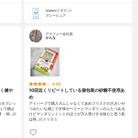
idaten(イダテン)
グレーピュア
アラフォー会社員
かんな
4.00
く健や
10回近くリピートしている個包装の砂糖不使用あ
め
のタブレッ
アイハーブで購入ガムじゃなくてあめフリスクの大きいや
ュワ感は
つみたいな感じです味がベリーとマンダリンのふたつある
 ・柿…
続
けどマンダリンミントのほうが万人受けする味だと思う私
は両…
続きを見る