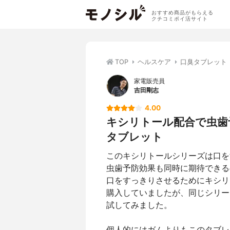
おすすめ商品がもらえる
クチコミポイ活サイト
TOP
ヘルスケア
口臭タブレット
家電販売員
吉田剛志
4.00
キシリトール配合で虫歯
タブレット
このキシリトールシリーズは口を
虫歯予防効果も同時に期待できる
口をすっきりさせるためにキシリ
購入していましたが、同じシリー
試してみました。
個人的にはガムよりもこのタブレ