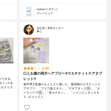
idaten(イダテン)
グレーピュア
…
会社員 / 美容モニター
みこ
3.00
口とお腹の両方へアプローチ!!エチケットケアタブ
レット!!
ができる、
タミンCを
薬学博士監修のもとたどり着いた、最高峰のエチケットケ
…
続きを見
アサプリ。「ブドウ葉エキス」,「デオアタックⓇ」,「オ
ーラバリアⓇ」,「茶カテキン」、「シャンピニオンエキ
ス…
続きを見る