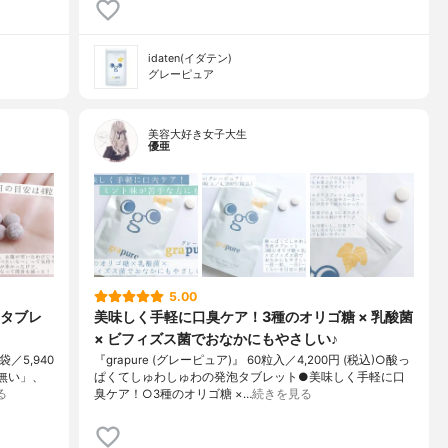
idaten(イダテン)
グレーピュア
美容大好き女子大生
優亜
5.00
タブレ
美味しく手軽に口臭ケア！3種のオリゴ糖 × 乳酸菌
× ビフィズス菌でおなかにもやさしい♪
／5,940
『grapure (グレーピュア)』 60粒入／4,200円 (税込)○酸っ
無い」、
ぱくてしゅわしゅわの発泡タブレット●美味しく手軽に口
る
臭ケア！○3種のオリゴ糖 ×…
続きを見る