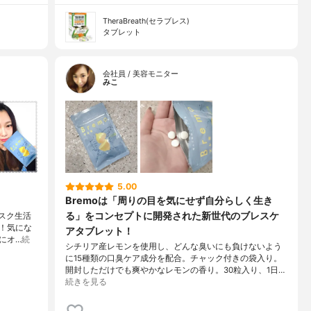
TheraBreath(セラブレス)
タブレット
会社員 / 美容モニター
みこ
5.00
Bremoは「周りの目を気にせず自分らしく生き
る」をコンセプトに開発された新世代のブレスケ
マスク生活
！気にな
アタブレット！
にオ…
続
シチリア産レモンを使用し、どんな臭いにも負けないよう
に15種類の口臭ケア成分を配合。チャック付きの袋入り。
開封しただけでも爽やかなレモンの香り。30粒入り、1日…
続きを見る