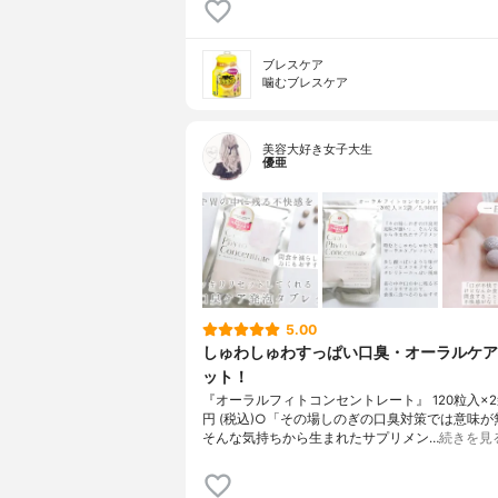
ブレスケア
噛むブレスケア
美容大好き女子大生
優亜
5.00
しゅわしゅわすっぱい口臭・オーラルケア
ット！
『オーラルフィトコンセントレート』 120粒入×2袋
円 (税込)○「その場しのぎの口臭対策では意味が
そんな気持ちから生まれたサプリメン…
続きを見