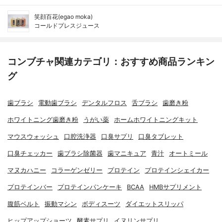
笑顔百花(egao moka)
コールドプレスジュース
コンブチャ関連カテゴリ：おすすめ商品ランキン
グ
歯ブラシ
電動歯ブラシ
デンタルフロス
舌ブラシ
歯磨き粉
ホワイトニング歯磨き粉
うがい薬
ホームホワイトニングキット
マウスウォッシュ
口腔洗浄器
口臭サプリ
口臭タブレット
口臭チェッカー
歯ブラシ除菌器
歯マニキュア
青汁
オートミール
マヌカハニー
コラーゲンゼリー
プロテイン
プロテインシェイカー
プロテインバー
プロテインパンケーキ
BCAA
HMBサプリメント
腹筋ベルト
振動マシン
ボディスーツ
ダイエットスリッパ
ヒップアップショーツ
酵素サプリ
イヌリンサプリ