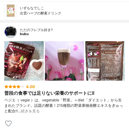
いずもなでしこ
出雲ハーブの酵素ドリンク
ただのフレブル好き?
bubu
4.00
普段の食事では足りない栄養のサポートに❕❕
ベジエ（ vegie ）は、vegetable「野菜」＋diet「ダイエット」から生
まれたブランド。話題の酵素！215種類の野菜果物発酵エキスをぎゅっ
と配合!!…
続きを見る