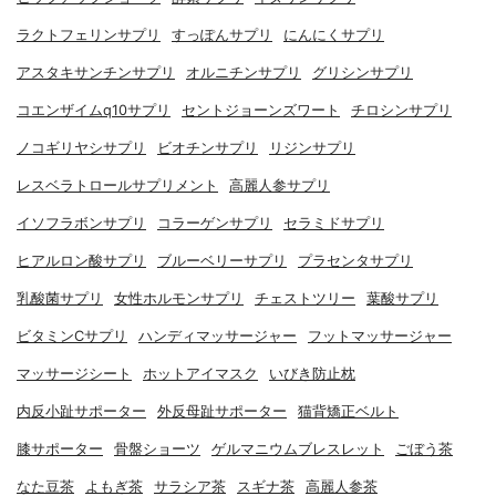
ラクトフェリンサプリ
すっぽんサプリ
にんにくサプリ
アスタキサンチンサプリ
オルニチンサプリ
グリシンサプリ
コエンザイムq10サプリ
セントジョーンズワート
チロシンサプリ
ノコギリヤシサプリ
ビオチンサプリ
リジンサプリ
レスベラトロールサプリメント
高麗人参サプリ
イソフラボンサプリ
コラーゲンサプリ
セラミドサプリ
ヒアルロン酸サプリ
ブルーベリーサプリ
プラセンタサプリ
乳酸菌サプリ
女性ホルモンサプリ
チェストツリー
葉酸サプリ
ビタミンCサプリ
ハンディマッサージャー
フットマッサージャー
マッサージシート
ホットアイマスク
いびき防止枕
内反小趾サポーター
外反母趾サポーター
猫背矯正ベルト
膝サポーター
骨盤ショーツ
ゲルマニウムブレスレット
ごぼう茶
なた豆茶
よもぎ茶
サラシア茶
スギナ茶
高麗人参茶