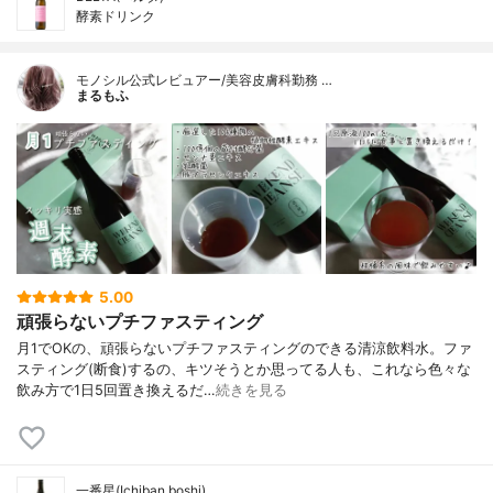
酵素ドリンク
モノシル公式レビュアー/美容皮膚科勤務 …
まるもふ
5.00
頑張らないプチファスティング
月1でOKの、頑張らないプチファスティングのできる清涼飲料水。ファ
スティング(断食)するの、キツそうとか思ってる人も、これなら色々な
飲み方で1日5回置き換えるだ…
続きを見る
一番星(Ichiban boshi)