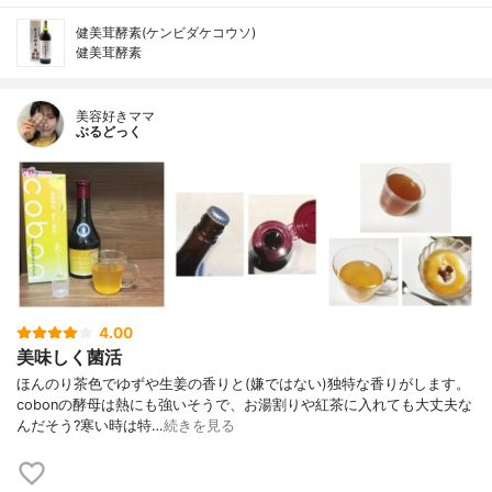
健美茸酵素(ケンビダケコウソ)
健美茸酵素
美容好きママ
ぶるどっく
4.00
美味しく菌活
ほんのり茶色でゆずや生姜の香りと(嫌ではない)独特な香りがします。
⁣⁣cobonの酵母は熱にも強いそうで、お湯割りや紅茶に入れても大丈夫な
んだそう?⁣寒い時は特…
続きを見る