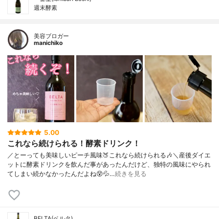
週末酵素
美容ブロガー
manichiko
5.00
これなら続けられる！酵素ドリンク！
／とーっても美味しいピーチ風味🍑これなら続けられる🎶＼産後ダイエ
ットに酵素ドリンクを飲んだ事があったんだけど、独特の風味にやられ
てしまい続かなかったんだよね😵💦…
続きを見る
BELTA(ベルタ)