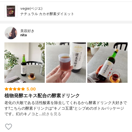
vegie(ベジエ)
ナチュラル カカオ酵素ダイエット
美容好き
nita
5.00
植物発酵エキス配合の酵素ドリンク
老化の大敵である活性酸素を除去してくれるから 酵素ドリンク大好きで
す? こちらの酵素ドリンクは "キノコ五選"とシブめのボトルパッケージ
です。 幻のキノコと…
続きを見る