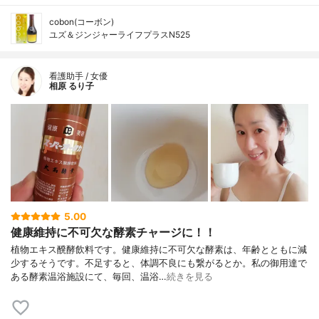
cobon(コーボン)
ユズ＆ジンジャーライフプラスN525
看護助手 / 女優
相原 るり子
5.00
健康維持に不可欠な酵素チャージに！！
植物エキス醗酵飲料です。健康維持に不可欠な酵素は、年齢とともに減
少するそうです。不足すると、体調不良にも繋がるとか。私の御用達で
ある酵素温浴施設にて、毎回、温浴…
続きを見る