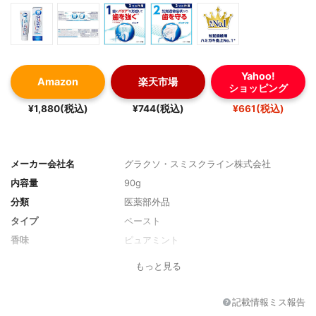
Yahoo!
Amazon
楽天市場
ショッピング
¥1,880(税込)
¥744(税込)
¥661(税込)
メーカー会社名
グラクソ・スミスクライン株式会社
内容量
90g
分類
医薬部外品
タイプ
ペースト
香味
ピュアミント
その他の特徴
フッ素配合(1450ppm)、研磨剤使用、発泡
もっと見る
剤使用
記載情報ミス報告