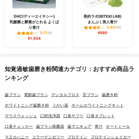
DHC(ディーエイチシー)
美的ラボ(BITEKI LAB)
乳酸菌と酵素がとれる よくば
まんぷく美人青汁
り青汁
3.80
(10)
¥680
3.77
(5)
¥1,934
知覚過敏歯磨き粉関連カテゴリ：おすすめ商品ラ
ンキング
歯ブラシ
電動歯ブラシ
デンタルフロス
舌ブラシ
歯磨き粉
ホワイトニング歯磨き粉
うがい薬
ホームホワイトニングキット
マウスウォッシュ
口腔洗浄器
口臭サプリ
口臭タブレット
口臭チェッカー
歯ブラシ除菌器
歯マニキュア
青汁
オートミール
マヌカハニー
コラーゲンゼリー
プロテイン
プロテインシェイカー