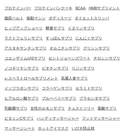
プロテインバー
プロテインパンケーキ
BCAA
HMBサプリメント
腹筋ベルト
振動マシン
ボディスーツ
ダイエットスリッパ
ヒップアップショーツ
酵素サプリ
イヌリンサプリ
ラクトフェリンサプリ
すっぽんサプリ
にんにくサプリ
アスタキサンチンサプリ
オルニチンサプリ
グリシンサプリ
コエンザイムq10サプリ
セントジョーンズワート
チロシンサプリ
ノコギリヤシサプリ
ビオチンサプリ
リジンサプリ
レスベラトロールサプリメント
高麗人参サプリ
イソフラボンサプリ
コラーゲンサプリ
セラミドサプリ
ヒアルロン酸サプリ
ブルーベリーサプリ
プラセンタサプリ
乳酸菌サプリ
女性ホルモンサプリ
チェストツリー
葉酸サプリ
ビタミンCサプリ
ハンディマッサージャー
フットマッサージャー
マッサージシート
ホットアイマスク
いびき防止枕