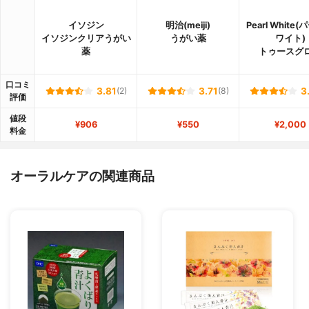
イソジン
明治(meiji)
Pearl White
イソジンクリアうがい
うがい薬
ワイト)
薬
トゥースグ
口コミ
3.81
(2)
3.71
(8)
3
評価
値段
¥906
¥550
¥2,000
料金
オーラルケアの関連商品