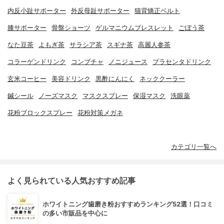
内反小趾サポーター
外反母趾サポーター
猫背矯正ベルト
膝サポーター
骨盤ショーツ
ゲルマニウムブレスレット
ごぼう茶
なた豆茶
よもぎ茶
サラシア茶
スギナ茶
高麗人参茶
コラーゲンドリンク
コンブチャ
ノニジュース
プラセンタドリンク
玄米コーヒー
美容ドリンク
黒酢にんにく
ネッククーラー
鍼シール
ノーズマスク
マスクスプレー
保湿マスク
洗眼薬
花粉ブロックスプレー
花粉対策メガネ
カテゴリ一覧へ
よく見られている人気おすすめ記事
ホワイトニング歯磨き粉おすすめランキング52選！口コミ
の多い市販品を中心に