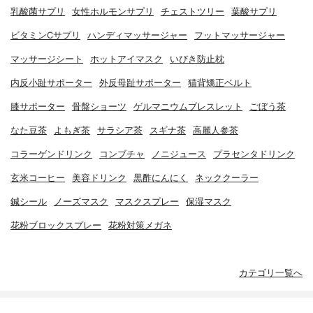
乳酸菌サプリ
女性ホルモンサプリ
チェストツリー
葉酸サプリ
ビタミンCサプリ
ハンディマッサージャー
フットマッサージャー
マッサージシート
ホットアイマスク
いびき防止枕
内反小趾サポーター
外反母趾サポーター
猫背矯正ベルト
膝サポーター
骨盤ショーツ
ゲルマニウムブレスレット
ごぼう茶
なた豆茶
よもぎ茶
サラシア茶
スギナ茶
高麗人参茶
コラーゲンドリンク
コンブチャ
ノニジュース
プラセンタドリンク
玄米コーヒー
美容ドリンク
黒酢にんにく
ネッククーラー
鍼シール
ノーズマスク
マスクスプレー
保湿マスク
花粉ブロックスプレー
花粉対策メガネ
カテゴリ一覧へ