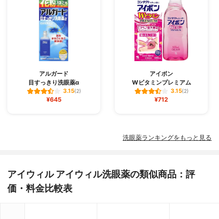
アルガード
アイボン
目すっきり洗眼薬α
Wビタミンプレミアム
3.15
3.15
(2)
(2)
¥645
¥712
洗眼薬ランキングをもっと見る
アイウィル アイウィル洗眼薬の類似商品：評
価・料金比較表