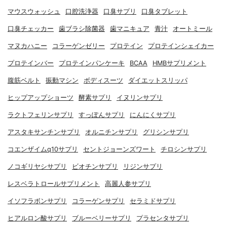
マウスウォッシュ
口腔洗浄器
口臭サプリ
口臭タブレット
口臭チェッカー
歯ブラシ除菌器
歯マニキュア
青汁
オートミール
マヌカハニー
コラーゲンゼリー
プロテイン
プロテインシェイカー
プロテインバー
プロテインパンケーキ
BCAA
HMBサプリメント
腹筋ベルト
振動マシン
ボディスーツ
ダイエットスリッパ
ヒップアップショーツ
酵素サプリ
イヌリンサプリ
ラクトフェリンサプリ
すっぽんサプリ
にんにくサプリ
アスタキサンチンサプリ
オルニチンサプリ
グリシンサプリ
コエンザイムq10サプリ
セントジョーンズワート
チロシンサプリ
ノコギリヤシサプリ
ビオチンサプリ
リジンサプリ
レスベラトロールサプリメント
高麗人参サプリ
イソフラボンサプリ
コラーゲンサプリ
セラミドサプリ
ヒアルロン酸サプリ
ブルーベリーサプリ
プラセンタサプリ