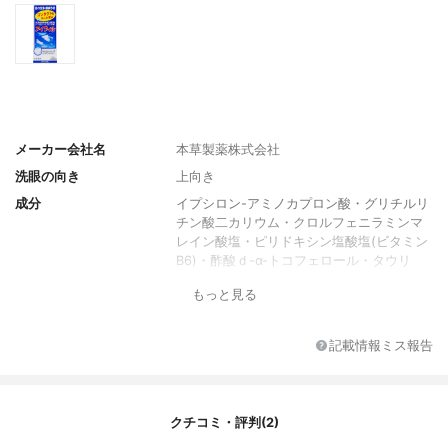
メーカー会社名
本草製薬株式会社
洗眼の向き
上向き
成分
イプシロン-アミノカプロン酸・グリチルリ
チン酸二カリウム・クロルフェニラミンマ
レイン酸塩・ピリドキシン塩酸塩(ビタミン
B6)・酢酸ｄ-α-トコフェロール・タウリ
ン・コンドロイチン硫酸エステルナトリウ
もっと見る
ム
容量
500ml
記載情報ミス報告
クチコミ・評判(2)