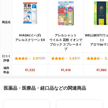
商品名
IHADA(イハダ)
アレルシャット
WELLBEST(
アレルスクリーン EX
ウイルス 花粉 イオンで
ト)
ブロック スプレータイ
アロマdeマ
プ
口コミ
3.97
(26)
3.83
(1)
3
評価
値段
¥1,332
¥1,416
¥1,980
料金
医薬品・医療品・経口品などの関連商品