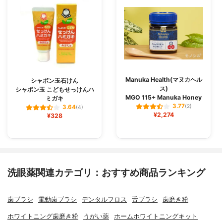
Manuka Health(マヌカヘル
シャボン玉石けん
ス)
シャボン玉 こどもせっけんハ
MGO 115+ Manuka Honey
ミガキ
3.77
(2)
3.64
(4)
¥2,274
¥328
洗眼薬関連カテゴリ：おすすめ商品ランキング
歯ブラシ
電動歯ブラシ
デンタルフロス
舌ブラシ
歯磨き粉
ホワイトニング歯磨き粉
うがい薬
ホームホワイトニングキット