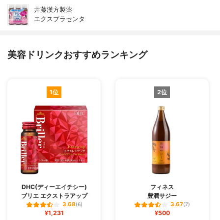
井藤漢方製薬
エクスプラセンタ
美容ドリンクおすすめランキング
1位
2位
DHC(ディーエイチシー)
フィネス
ブリエ エクストラアップ
豊潤サジー
3.68
3.67
(6)
(7)
¥1,231
¥500