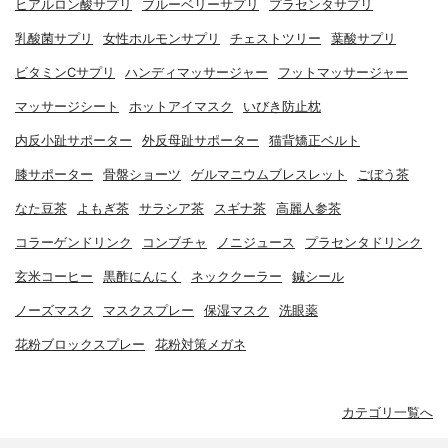
ヒアルロン酸サプリ
ブルーベリーサプリ
プラセンタサプリ
乳酸菌サプリ
女性ホルモンサプリ
チェストツリー
葉酸サプリ
ビタミンCサプリ
ハンディマッサージャー
フットマッサージャー
マッサージシート
ホットアイマスク
いびき防止枕
内反小趾サポーター
外反母趾サポーター
猫背矯正ベルト
膝サポーター
骨盤ショーツ
ゲルマニウムブレスレット
ごぼう茶
なた豆茶
よもぎ茶
サラシア茶
スギナ茶
高麗人参茶
コラーゲンドリンク
コンブチャ
ノニジュース
プラセンタドリンク
玄米コーヒー
黒酢にんにく
ネッククーラー
鍼シール
ノーズマスク
マスクスプレー
保湿マスク
洗眼薬
花粉ブロックスプレー
花粉対策メガネ
カテゴリ一覧へ