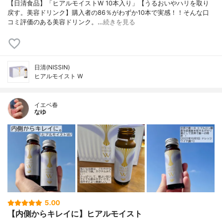
【日清食品】「ヒアルモイストW 10本入り」【うるおいやハリを取り
戻す。美容ドリンク】購入者の86％がわずか10本で実感！！そんな口
コミ評価のある美容ドリンク。…
続きを見る
日清(NISSIN)
ヒアルモイスト W
イエベ春
なゆ
5.00
【内側からキレイに】ヒアルモイスト