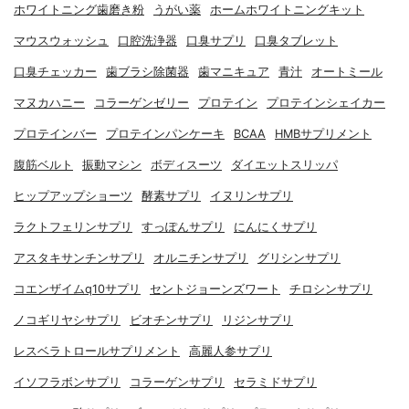
ホワイトニング歯磨き粉
うがい薬
ホームホワイトニングキット
マウスウォッシュ
口腔洗浄器
口臭サプリ
口臭タブレット
口臭チェッカー
歯ブラシ除菌器
歯マニキュア
青汁
オートミール
マヌカハニー
コラーゲンゼリー
プロテイン
プロテインシェイカー
プロテインバー
プロテインパンケーキ
BCAA
HMBサプリメント
腹筋ベルト
振動マシン
ボディスーツ
ダイエットスリッパ
ヒップアップショーツ
酵素サプリ
イヌリンサプリ
ラクトフェリンサプリ
すっぽんサプリ
にんにくサプリ
アスタキサンチンサプリ
オルニチンサプリ
グリシンサプリ
コエンザイムq10サプリ
セントジョーンズワート
チロシンサプリ
ノコギリヤシサプリ
ビオチンサプリ
リジンサプリ
レスベラトロールサプリメント
高麗人参サプリ
イソフラボンサプリ
コラーゲンサプリ
セラミドサプリ