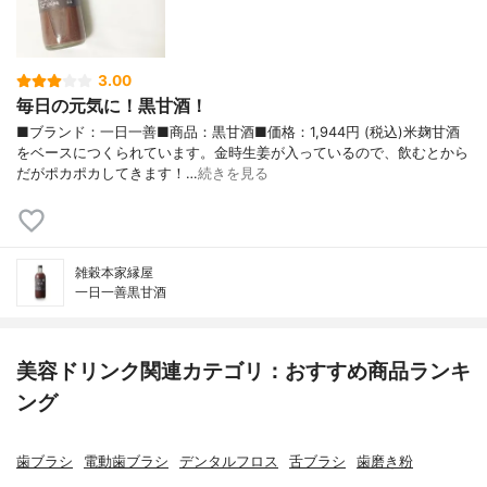
3.00
毎日の元気に！黒甘酒！
■ブランド：一日一善■商品：黒甘酒■価格：1,944円 (税込)米麹甘酒
をベースにつくられています。金時生姜が入っているので、飲むとから
だがポカポカしてきます！…
続きを見る
雑穀本家縁屋
一日一善黒甘酒
美容ドリンク関連カテゴリ：おすすめ商品ランキ
ング
歯ブラシ
電動歯ブラシ
デンタルフロス
舌ブラシ
歯磨き粉