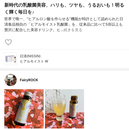
新時代の乳酸菌美容、ハリも、ツヤも、うるおいも！明る
く輝く毎日を♪
世界で唯一、“ヒアルロン酸を作らせる”機能が特許として認められた日
清食品独自の「ヒアルモイスト乳酸菌」を、従来品に比べて5倍以上も
贅沢に配合した美容ドリンク。ヒ…
続きを見る
日清(NISSIN)
ヒアルモイスト W
FairyROCK